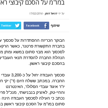
במו"מ על הסכם קיבוצי רא
על ידי
דניאל דותן
-
17/02/2016
שיתוף
Twitter
Facebook
הבוקר הכריזה ההסתדרות על סכסוך ע
בחברת התקשורת פרטנר, כאשר הרקע
לסכסוך הוא מבוי סתום במשא ומתן מו
הנהלת החברה להסדרת תנאי העובדים
בהסכם קיבוצי ראשון.
סכסוך העבודה יחול על כ-3,200 עובדי
החברה. במכתב ששלח היום (ד') יקי חלו
יו"ר איגוד עובדי הסלולר, האינטרנט
וההיי-טק, לאיציק בנבנישתי, מנכ"ל פרט
נכתב כי העילה לסכסוך העבודה הינה מ
סתום במו"מ על הסכם קיבוצי ראשון 