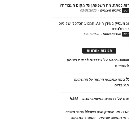
ות בפתח: מה השפעתן על מקום העבודה?
כותבים חיצוניים
-
03/08/2026
גים
מיתוג מעסיק בעידן ה-AI: המנוע הכלכלי של גיוס
ור טלנטים
מערכת HRus
-
30/07/2026
גים
תגובות אחרונות
על
Nano Banan
3 דרכים לבניית ביטחון
 עובדים
ל
במה מתבטא ההחזר על ההשקעה
 עובדים
על
אסם
דרושים במשאבי אנוש – H&M
אדה
על
מעסיק טעה כשכלל אחוזי משרה
ימי חופשה שנתית – והפסיד בתביעה