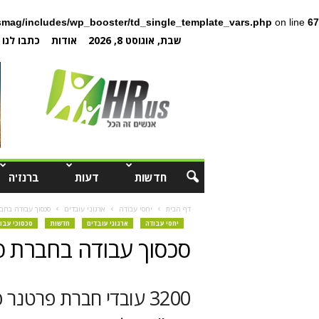
mag/includes/wp_booster/td_single_template_vars.php
on line
67
שבת, אוגוסט 8, 2026
אודות
כתבו לנו
חדשות
דעות
ברנז'ה
דף הבית
יחסי עבודה
ארגוני עובדים
סכסוך עבודה בחב
יחסי עבודה
ארגוני עובדים
חדשות
סכסוכי עבו
סכסוך עבודה בחברת 
3200 עובדי חברת פרטנ