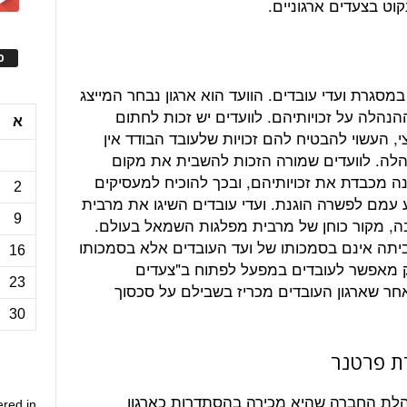
ס
סגרת ועדי עובדים. הוועד הוא ארגון נבחר המייצג
הלה על זכויותיהם. לוועדים יש זכות לחתום
א
 העשוי להבטיח להם זכויות שלעובד הבודד אין
נהלה. לוועדים שמורה הזכות להשבית את מקום
 מכבדת את זכויותיהם, ובכך להוכיח למעסיקים
2
עמם לפשרה הוגנת. ועדי עובדים השיגו את מרבית
9
בה, מקור כוחן של מרבית מפלגות השמאל בעולם.
יתה אינם בסמכותו של ועד העובדים אלא בסמכותו
16
וק מאפשר לעובדים במפעל לפתוח ב"צעדים
23
אחר שארגון העובדים מכריז בשבילם על סכסוך
30
ת פרטנר
בר 2014 הודיעה הנהלת החברה שהיא מכירה בהסתדרות כארגון
ered in