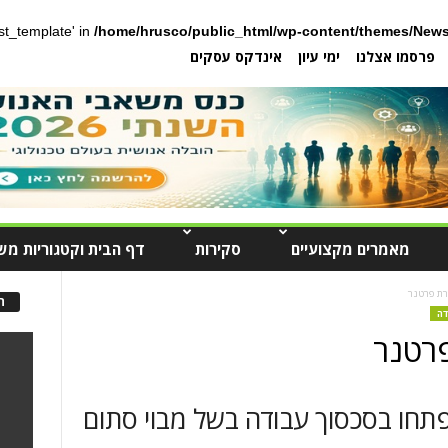
post_template' in
/home/hrusco/public_html/wp-content/themes/News
פרסמו אצלנו
ימי עיון
אינדקס עסקים
מאמרים מקצועיים
סקירות
דף הבית וקטגוריות מש
רת פרטנר
ה
דה
פרטנר
ר פתחו בסכסוך עבודה בשל מבוי סתום