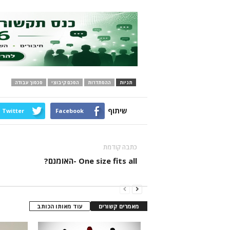
תגיות
ההסתדרות
הסכם קיבוצי
סכסוך עבודה
שיתוף
Twitter
Facebook
כתבה קודמת
One size fits all -האומנם?
מאמרים קשורים
עוד מאותו הכותב