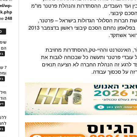
ין ועד העובדים, ההסתדרות והנהלת פרטנר מו"מ
ml/wp-
סכם קיבוצי.
ck.php
ine
248
ת חברות הסלולר הגדולות בישראל – פרטנר,
פלאפון וסלקום – מאוגדות בהסתדרות. בפלאפון נחתם הסכם קיבוצי ראשון בדצמבר 2013
כ
ואר אשתקד.
הם ל
לולר, האינטרנט וההיי-טק,ההסתדרות מחויבת
בלו
 עובדי פרטנר ותעשה כל שבכוחה לגבות את
עד לרגע זה הנהלת החברה לא הציעה תנאים
7 ע
רזה על סכסוך עבודה.
ומית
בלו
חילו
הוד
דינ
ללמו
לחמ
בלו