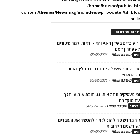
/home/hrusco/public_ht
content/themes/Newsmag/includes/wp_booster/td_blo
on l
תבות אחרונות
שימור עובדים בעידן ה-AI והאי-וודאות: למה פיטורים
א פתרון קסם
מערכת HRus
-
05/08/2026
גים
מודי התווך שיש להציב בבסיס תהליך הגיוס
וג המעסיק
מערכת HRus
-
05/08/2026
גים
פי מעסיקים תחת אותו גג: חובת שימוע וחלף
עה מוקדמת
מערכת HRus
-
04/08/2026
י עבודה
ד מחדש כדי להוביל: איך להכשיר את העובדים
ש השנים הקרובות
מערכת HRus
-
03/08/2026
גים