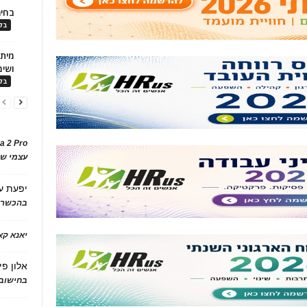
בחיר
בלו
ושימ
בלו
a 2 Pro
עצמי של
יפעת
ע
בהכשרת
יאנא ק
אלון פי
בחישוב 