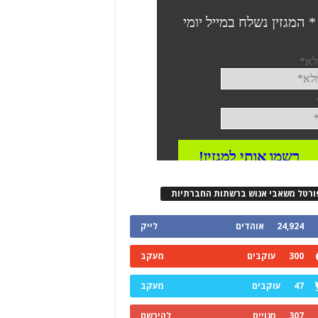
ורטל משאבי אנוש ברשתות החברתיות
24,924
אוהדים
לייק
300
עוקבים
מעקב
47
עוקבים
מעקב
307
מנויים
להירשם