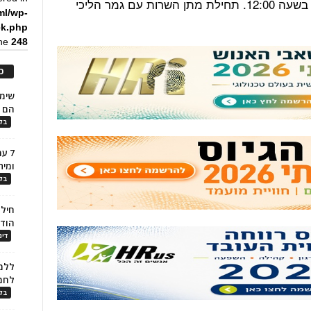
ניתן להגיש הצעות עד ה-17 בנובמבר בשעה 12:00. תחילת מתן השרות עם גמר הליכי
ml/wp-
ck.php
ine
248
כ
הם ל
בלו
7 ע
ומית
בלו
חילו
הוד
דינ
ללמו
לחמ
בלו