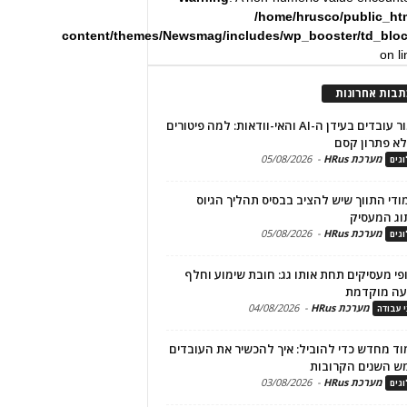
/home/hrusco/public_ht
content/themes/Newsmag/includes/wp_booster/td_blo
on l
תבות אחרונות
שימור עובדים בעידן ה-AI והאי-וודאות: למה פיטורים
א פתרון קסם
מערכת HRus
-
05/08/2026
גים
מודי התווך שיש להציב בבסיס תהליך הגיוס
וג המעסיק
מערכת HRus
-
05/08/2026
גים
פי מעסיקים תחת אותו גג: חובת שימוע וחלף
עה מוקדמת
מערכת HRus
-
04/08/2026
י עבודה
ד מחדש כדי להוביל: איך להכשיר את העובדים
ש השנים הקרובות
מערכת HRus
-
03/08/2026
גים