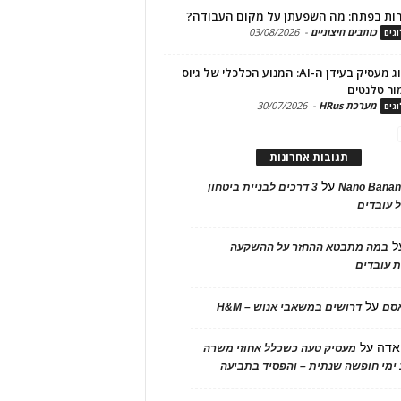
ות בפתח: מה השפעתן על מקום העבודה?
כותבים חיצוניים
-
03/08/2026
גים
מיתוג מעסיק בעידן ה-AI: המנוע הכלכלי של גיוס
ור טלנטים
מערכת HRus
-
30/07/2026
גים
תגובות אחרונות
על
Nano Banan
3 דרכים לבניית ביטחון
 עובדים
ל
במה מתבטא ההחזר על ההשקעה
 עובדים
על
אסם
דרושים במשאבי אנוש – H&M
אדה
על
מעסיק טעה כשכלל אחוזי משרה
ימי חופשה שנתית – והפסיד בתביעה