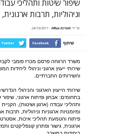
שיפור שיטות ותהליכי עבודה,
וניהוליות, תרבות ארגונית,
על ידי
מערכת HRus
-
24/10/2011
שיתוף
Twitter
Facebook
משרד הרווחה פרסם מכרז פומבי לקבל
שירותי ייעוץ ארגוני וניהולי ליחידות המ
והשירותים החברתיים.
שירותי הייעוץ הארגוני והניהולי הנדרש
בתחומים: אבחון ופיתוח ארגוני, שיפור 
ותהליכי עבודה (ארגון ושיטות), הקניית 
ומיומנויות ארגוניות וניהוליות, תרבות אר
פיתוח והטמעת תהליכי איכות, אסטרטג
ארגונית, גישור ופתרון קונפליקטים ותמ
ביחידות במשבר.