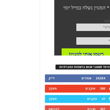
ורטל משאבי אנוש ברשתות החברתיות
24,924
אוהדים
לייק
300
עוקבים
מעקב
47
עוקבים
מעקב
307
מנויים
להירשם