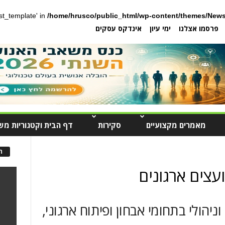
post_template' in
/home/hrusco/public_html/wp-content/themes/News
פרסמו אצלנו
ימי עיון
אינדקס עסקים
מאמרים מקצועיים
סקירות
דף הבית וקטגוריות מש
ה
עצים ארגונים
וניהולי בתחומי אבחון ופיתוח ארגוני,