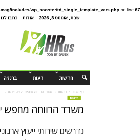
mag/includes/wp_booster/td_single_template_vars.php
on line
67
שבת, אוגוסט 8, 2026
אודות
כתבו לנו
חדשות
דעות
ברנז'ה
דף הבית
חדשות
משרד הרווחה מחפש יועצים ארגונים
חדשות
משרד הרווחה מחפש יו
נדרשים שירותי ייעוץ ארגוני 