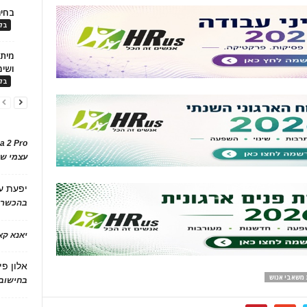
בחיר
בלו
ושימ
בלו
a 2 Pro
עצמי של
יפעת
ע
בהכשרת
יאנא ק
אלון פי
משאבי אנוש
בחישוב 