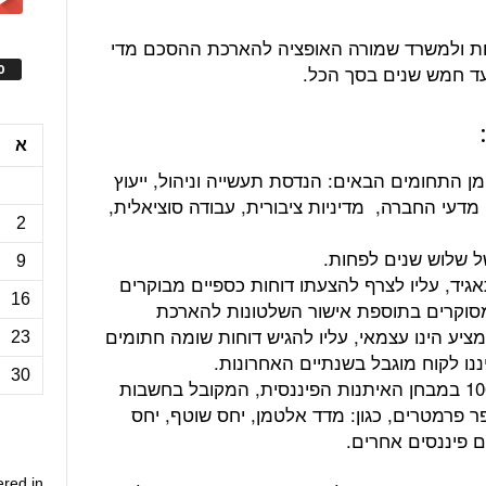
 ולמשרד שמורה האופציה להארכת ההסכם מדי
ד חמש שנים בסך הכל.
ס
א
 התחומים הבאים: הנדסת תעשייה וניהול, ייעוץ
מדעי החברה, מדיניות ציבורית, עבודה סוציאלית,
2
של שלוש שנים לפחות.
9
גיד, עליו לצרף להצעתו דוחות כספיים מבוקרים
16
וחות כספיים מסוקרים בתוספת אישור השלטונות להארכת
יע הינו עצמאי, עליו להגיש דוחות שומה חתומים
23
ננו לקוח מוגבל בשנתיים האחרונות.
30
על המציע לקבל לפחות ציון 50 מתוך 100 במבחן האיתנות הפיננסית, המקובל בחשבות
 פרמטרים, כגון: מדד אלטמן, יחס שוטף, יחס
ם פיננסים אחרים.
ered in