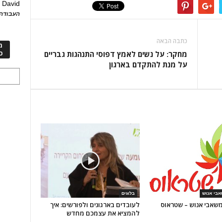
David
ע
העבודה 
כתבה הבאה
מ
מחקר: על נשים לאמץ דפוסי התנהגות גבריים
כ
על מנת להתקדם בארגון
אבי אנוש
בלוגים
שאבי אנוש – שטראוס
לעובדים בארגונים ולפורשים: איך
להמציא את עצמכם מחדש