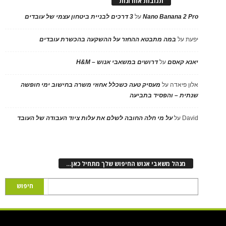
תגובות אחרונות
Nano Banana 2 Pro
על
3 דרכים לבניית ביטחון עצמי של עובדים
יפעת
על
במה מתבטא ההחזר על ההשקעה בהכשרת עובדים
יאנא קאסם
על
דרושים במשאבי אנוש – H&M
אלון פיאדה
על
מעסיק טעה כשכלל אחוזי משרה בחישוב ימי חופשה
שנתית – והפסיד בתביעה
David
על
על מי חלה החובה לשלם את עלות ציוד העבודה של העובד
מנהל משאבי אנוש החיפוש שלך מתחיל כאן…