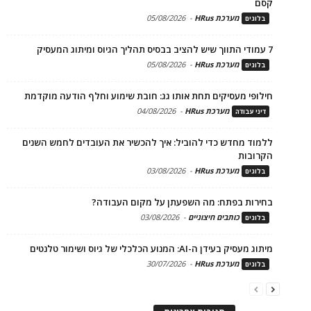
קסם
מערכת HRus
-
05/08/2026
בלוגים
7 עמודי התווך שיש להציב בבסיס תהליך הגיוס ומיתוג המעסיק
מערכת HRus
-
05/08/2026
בלוגים
חילופי מעסיקים תחת אותו גג: חובת שימוע וחלף הודעה מוקדמת
מערכת HRus
-
04/08/2026
דיני עבודה
ללמוד מחדש כדי להוביל: איך להכשיר את העובדים לחמש השנים
הקרובות
מערכת HRus
-
03/08/2026
בלוגים
בחירות בפתח: מה השפעתן על מקום העבודה?
כותבים חיצוניים
-
03/08/2026
בלוגים
מיתוג מעסיק בעידן ה-AI: המנוע הכלכלי של גיוס ושימור טלנטים
מערכת HRus
-
30/07/2026
בלוגים