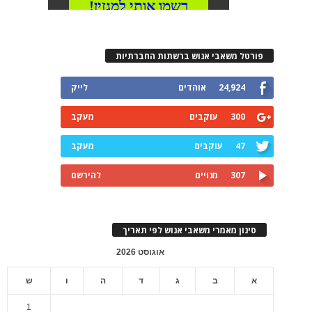
פורטל משאבי אנוש ברשתות החברתיות
24,924
אוהדים
לייק
300
עוקבים
מעקב
47
עוקבים
מעקב
307
מנויים
להירשם
סינון מאמרי משאבי אנוש לפי תאריך
אוגוסט 2026
א
ב
ג
ד
ה
ו
ש
1