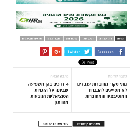
תגיות
דיני עבודה
הסכם שכר
מיקור חוץ
עובדי קבלן
תנאים סוציאלים
Twitter
Facebook
כתבה קודמת
כתבה הבאה
מתי סקרי מחוברות עובדים
4 דרכים בהן משפיעה
לא מסייעים להגברת
שביתה על הזכויות
המוטיבציה והמחוברות
הסוציאליות הנובעות
מהוותק
מאמרים קשורים
עוד מאותו הכותב