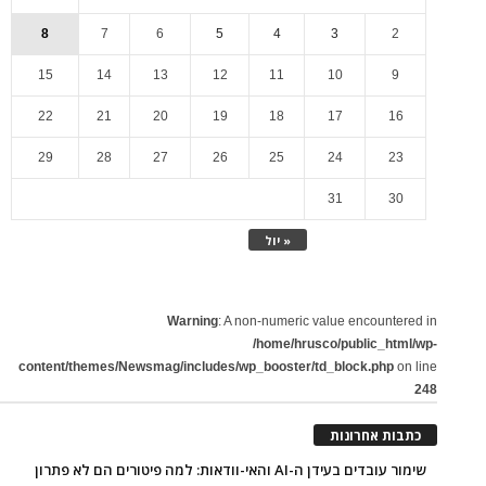
8
7
6
5
4
3
2
15
14
13
12
11
10
9
22
21
20
19
18
17
16
29
28
27
26
25
24
23
31
30
« יול
Warning
: A non-numeric value encountered in
/home/hrusco/public_html/wp-
content/themes/Newsmag/includes/wp_booster/td_block.php
on line
248
כתבות אחרונות
שימור עובדים בעידן ה-AI והאי-וודאות: למה פיטורים הם לא פתרון