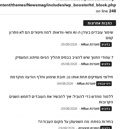
ntent/themes/Newsmag/includes/wp_booster/td_block.php
on line
248
כתבות אחרונות
שימור עובדים בעידן ה-AI והאי-וודאות: למה פיטורים הם לא פתרון
קסם
מערכת HRus
-
05/08/2026
בלוגים
7 עמודי התווך שיש להציב בבסיס תהליך הגיוס ומיתוג המעסיק
מערכת HRus
-
05/08/2026
בלוגים
חילופי מעסיקים תחת אותו גג: חובת שימוע וחלף הודעה מוקדמת
מערכת HRus
-
04/08/2026
דיני עבודה
ללמוד מחדש כדי להוביל: איך להכשיר את העובדים לחמש השנים
הקרובות
מערכת HRus
-
03/08/2026
בלוגים
בחירות בפתח: מה השפעתן על מקום העבודה?
כותבים חיצוניים
-
03/08/2026
בלוגים