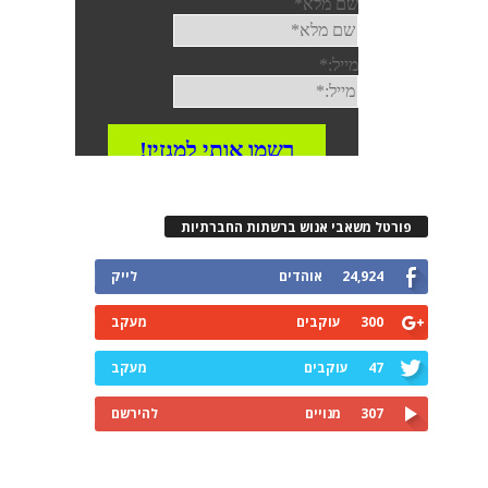
פורטל משאבי אנוש ברשתות החברתיות
24,924
אוהדים
לייק
300
עוקבים
מעקב
47
עוקבים
מעקב
307
מנויים
להירשם