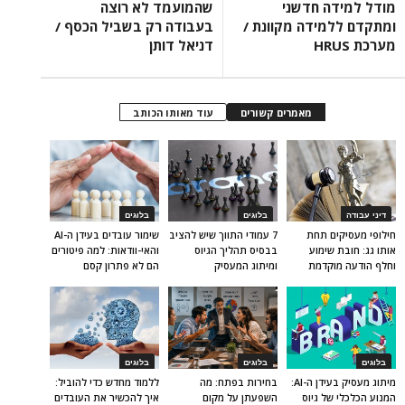
מודל למידה חדשני
שהמועמד לא רוצה
ומתקדם ללמידה מקוונת /
בעבודה רק בשביל הכסף /
מערכת HRUS
דניאל דותן
מאמרים קשורים
עוד מאותו הכותב
דיני עבודה
בלוגים
בלוגים
חילופי מעסיקים תחת
7 עמודי התווך שיש להציב
שימור עובדים בעידן ה-AI
אותו גג: חובת שימוע
בבסיס תהליך הגיוס
והאי-וודאות: למה פיטורים
וחלף הודעה מוקדמת
ומיתוג המעסיק
הם לא פתרון קסם
בלוגים
בלוגים
בלוגים
מיתוג מעסיק בעידן ה-AI:
בחירות בפתח: מה
ללמוד מחדש כדי להוביל:
המנוע הכלכלי של גיוס
השפעתן על מקום
איך להכשיר את העובדים