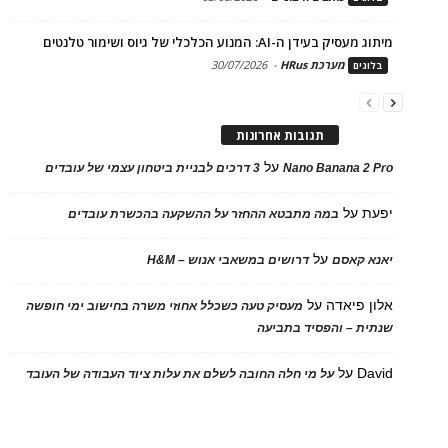
מיתוג מעסיק בעידן ה-AI: המנוע הכלכלי של גיוס ושימור טלנטים
מערכת HRus
-
30/07/2026
בלוגים
תגובות אחרונות
על
Nano Banana 2 Pro
3 דרכים לבניית ביטחון עצמי של עובדים
יפעת
על
במה מתבטא ההחזר על ההשקעה בהכשרת עובדים
על
יאנא קאסם
דרושים במשאבי אנוש – H&M
אלון פיאדה
על
מעסיק טעה כשכלל אחוזי משרה בחישוב ימי חופשה
שנתית – והפסיד בתביעה
David
על
על מי חלה החובה לשלם את עלות ציוד העבודה של העובד