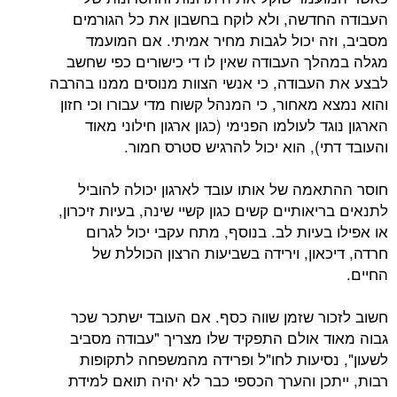
העבודה החדשה, ולא לוקח בחשבון את כל הגורמים
מסביב, וזה יכול לגבות מחיר אמיתי. אם המועמד
מגלה במהלך העבודה שאין לו די כישורים כפי שחשב
לבצע את העבודה, כי אנשי הצוות מנוסים ממנו בהרבה
והוא נמצא מאחור, כי המנהל קשוח מדי עבורו וכי חזון
הארגון נוגד לעולמו הפנימי (כגון ארגון חילוני מאוד
והעובד דתי), הוא יכול להרגיש סטרס חמור.
חוסר ההתאמה של אותו עובד לארגון יכולה להוביל
לתנאים בריאותיים קשים כגון קשיי שינה, בעיות זיכרון,
או אפילו בעיות לב. בנוסף, מתח עקבי יכול לגרום
חרדה, דיכאון, וירידה בשביעות הרצון הכוללת של
החיים.
חשוב לזכור שזמן שווה כסף. אם העובד ישתכר שכר
גבוה מאוד אולם התפקיד שלו מצריך "עבודה מסביב
לשעון", נסיעות לחו"ל ופרידה מהמשפחה לתקופות
רבות, ייתכן והערך הכספי כבר לא יהיה תואם למידת