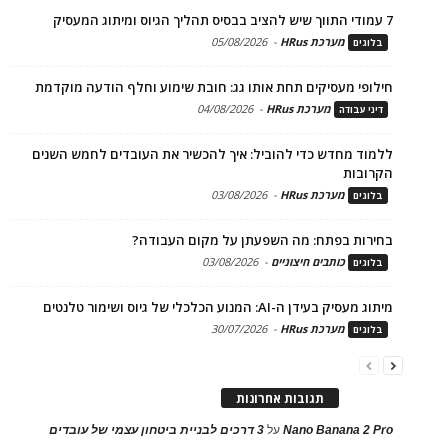
7 עמודי התווך שיש להציב בבסיס תהליך הגיוס ומיתוג המעסיק
מערכת HRus
-
05/08/2026
בלוגים
חילופי מעסיקים תחת אותו גג: חובת שימוע וחלף הודעה מוקדמת
מערכת HRus
-
04/08/2026
דיני עבודה
ללמוד מחדש כדי להוביל: איך להכשיר את העובדים לחמש השנים
הקרובות
מערכת HRus
-
03/08/2026
בלוגים
בחירות בפתח: מה השפעתן על מקום העבודה?
כותבים חיצוניים
-
03/08/2026
בלוגים
מיתוג מעסיק בעידן ה-AI: המנוע הכלכלי של גיוס ושימור טלנטים
מערכת HRus
-
30/07/2026
בלוגים
תגובות אחרונות
Nano Banana 2 Pro
על
3 דרכים לבניית ביטחון עצמי של עובדים