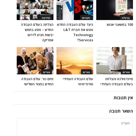
ברנז'ה
חברות
הדרכה
100 במשאבי אנוש
כיצד עולם העבודה החדש
הצלחה בעולם העבודה
פוגש את חברת L&T
החדש – מסע בחמש
Technology
יבשות מגיע לדרום
Services?
אמריקה
טורים
טורים
טורים
מיינדפולנס והצלחה
עולם העבודה העתידי
מיזם נור: עולם העבודה
בעולם העבודה העתידי
וסרנדיפיטי
החדש במגזר השלישי
אין תגובות
השאר תגובה