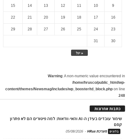
15
14
13
12
11
10
9
22
21
20
19
18
17
16
29
28
27
26
25
24
23
31
30
« יול
Warning
: A non-numeric value encountered in
/home/hrusco/public_html/wp-
content/themes/Newsmag/includes/wp_booster/td_block.php
on line
248
כתבות אחרונות
שימור עובדים בעידן ה-AI והאי-וודאות: למה פיטורים הם לא פתרון
קסם
מערכת HRus
-
05/08/2026
בלוגים