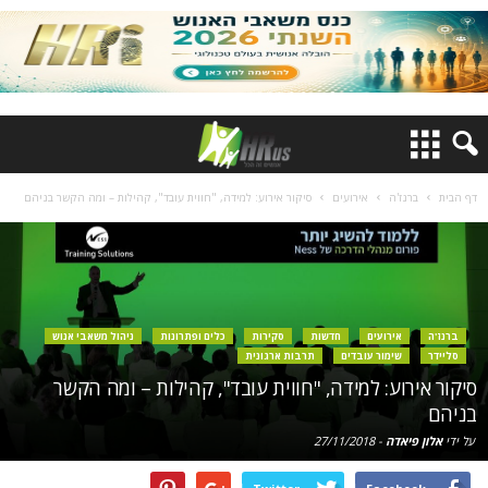
דף הבית
ברנז'ה
אירועים
סיקור אירוע: למידה, "חווית עובד", קהילות – ומה הקשר בניהם
ברנז'ה
אירועים
חדשות
סקירות
כלים ופתרונות
ניהול משאבי אנוש
סליידר
שימור עובדים
תרבות ארגונית
סיקור אירוע: למידה, "חווית עובד", קהילות – ומה הקשר
בניהם
על ידי
אלון פיאדה
-
27/11/2018