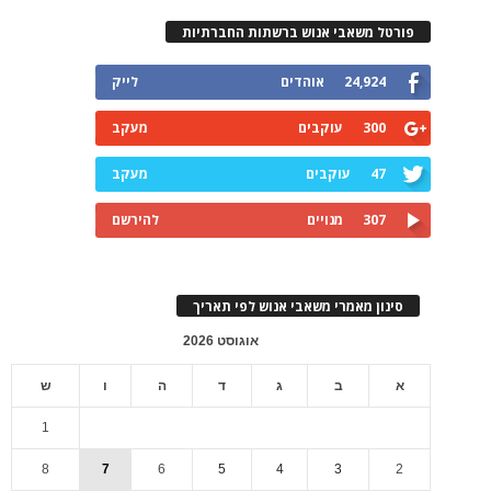
פורטל משאבי אנוש ברשתות החברתיות
24,924
אוהדים
לייק
300
עוקבים
מעקב
47
עוקבים
מעקב
307
מנויים
להירשם
סינון מאמרי משאבי אנוש לפי תאריך
אוגוסט 2026
א
ב
ג
ד
ה
ו
ש
1
8
7
6
5
4
3
2