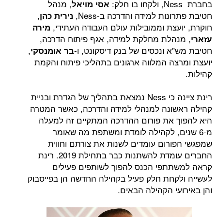
בחברת Ness, ולקחו בו חלק:
, מנהל
אסי מויאל
חטיבת פתרונות למידה והדרכה ב-Ness,
,
נירית כהן
חוקרת, יועצת וממובילות עולם העבודה העתידי,
מירה
, מנהלת מחלקת למידה, אגף פיתוח הדרכה,
עזארי
חטיבת מש"א ונכסים של בנק דיסקונט, ו-
,
בר אומנסקי
יועצת ומרצה המלווה ארגונים בתהליכי פיתוח והקמת
קהילות.
רינת ציינה כי Ness נמצאת בתהליך של הגדרת ובניית
קהילה ראשונה למנהלי למידה והדרכה, כאשר המטרה
היא להפוך את פורום ההדרכה המתקיים זה למעלה
מ-6 שנים, לקהילה לומדת ומשתפת מה שאומר
שמפגשי הפורום עומדים לשנות את צורתם וחווית
החברים עומדת להשתנות כבר בתחילת 2019. רינת
קראה למשתתפי הכנס להפוך לשותפים פעילים
לעשייה ולקחת חלק פעיל בקהילה החדשה הן בפייסבוק
והן באירועי הקהילה הבאים.