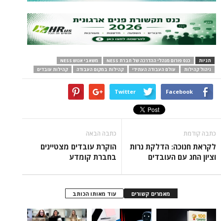
תגיות
כנס פורום מנהלי ההדרכה של חברת NESS
משאבי אנוש NESS
ניהול קהילות
עולם העבודה העתידי
קהילות במקום העבודה
קהילות עובדים
Twitter
Facebook
כתבה קודמת
כתבה הבאה
לקראת חנוכה: הדלקת נרות
הוקרת עובדים מצטיינים
וציון החג עם העובדים
בחברת קומדע
מאמרים קשורים
עוד מאותו הכותב