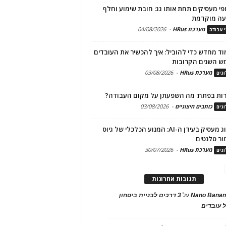
פי מעסיקים תחת אותו גג: חובת שימוע וחלף
עה מוקדמת
מערכת HRus
-
04/08/2026
י עבודה
ד מחדש כדי להוביל: איך להכשיר את העובדים
ש השנים הקרובות
מערכת HRus
-
03/08/2026
גים
ות בפתח: מה השפעתן על מקום העבודה?
כותבים חיצוניים
-
03/08/2026
גים
מיתוג מעסיק בעידן ה-AI: המנוע הכלכלי של גיוס
ור טלנטים
מערכת HRus
-
30/07/2026
גים
תגובות אחרונות
Nano Banan
על
3 דרכים לבניית ביטחון
 עובדים