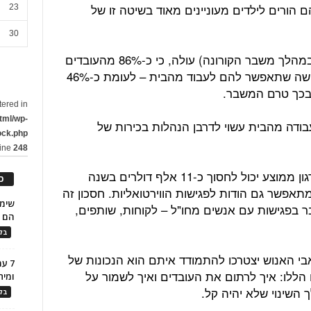
 הורים לילדים מעוניינים מאוד בשיטה זו של
23
30
ממחקרים שבוצעו באחרונה בארה"ב (במהלך משבר הקורונה) עולה, כי כ-86% מהעובדים
שהם הורים מעוניינים כיום בעבודה גמישה שתאפשר להם לעבוד מהבית – לעומת כ-46%
 בכך טרם המשבר.
tered in
tml/wp-
עבודה מהבית עשוי לדרבן הנהלות בכירות של
ock.php
line
248
ממחקרים שבוצעו בארה"ב עולה, כי ארגון ממוצע יכול לחסוך כ-11 אלף דולרים בשנה
כ
תאפשר גם הודות לפגישות הווירטואליות. חסכון זה
ר בפגישות עם אנשים מחו"ל – לקוחות, שותפים,
הם ל
בלו
 האנוש יצטרכו להתמודד איתם הוא הנכונות של
7 ע
ם הללו: איך לרתום את העובדים ואיך לשמור על
ומית
שינוי שלא יהיה קל.
בלו