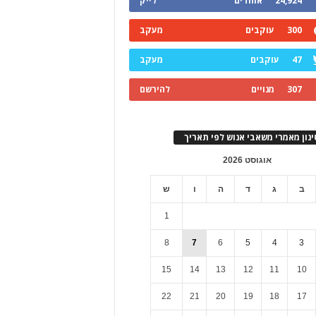
24,924
אוהדים
לייק
300
עוקבים
מעקב
47
עוקבים
מעקב
307
מנויים
להירשם
ינון מאמרי משאבי אנוש לפי תאריך
אוגוסט 2026
ב
ג
ד
ה
ו
ש
1
8
7
6
5
4
3
15
14
13
12
11
10
22
21
20
19
18
17