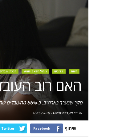
דעות
בלוגים
ניהול משאבי אנוש
הנעת עובדים
האם רוב העובד
סקר שנערך בארה"ב: כ-86% מהעובדים שהם הורים יעדיפו להמשיך לעבוד מהבית גם בתום המשבר; העבודה מהבית חוסכת למעסיק עשרות אלפי ש"ח
על ידי
מערכת HRus
-
16/09/2020
שיתוף
Twitter
Facebook