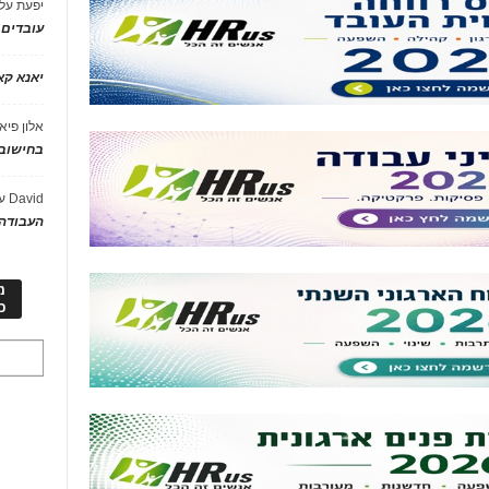
יפעת
על
עובדים
יאנא ק
אלון פיא
בחישוב 
David
ע
העבודה 
מ
כ