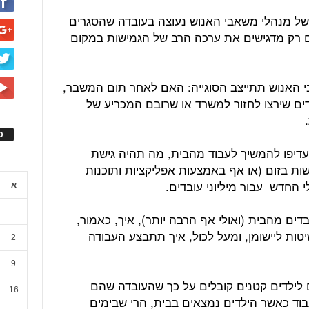
של מנהלי משאבי האנוש נעוצה בעובדה שהסגרים
ם רק מדגישים את ערכה הרב של הגמישות במקום
 האנוש תתייצב הסוגייה: האם לאחר תום המשבר,
ם שירצו לחזור למשרד או שרובם המכריע של
ס
יעדיפו להמשיך לעבוד מהבית, מה תהיה גישת
ות בזום (או אף באמצעות אפליקציות ותוכנות
י החדש עבור מיליוני עובדים.
א
כן העולם יעבור ליותר מ-50% עובדים מהבית (ואולי אף הרבה יותר), איך, כאמור,
יטות ליישומן, ומעל לכול, איך תתבצע העבודה
2
9
 לילדים קטנים קובלים על כך שהעובדה שהם
16
וד כאשר הילדים נמצאים בבית, הרי שבימים