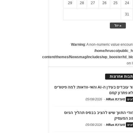
29
28
27
26
25
24
31
« יול
Warning
: A non-numeric value encoun
/home/hrusco/public_h
content/themes/Newsmag/includes/wp_booster/td_bl
on 
תבות אחרונות
שימור עובדים בעידן ה-AI והאי-וודאות: למה פיטורים
א פתרון קסם
מערכת HRus
-
05/08/2026
גים
מודי התווך שיש להציב בבסיס תהליך הגיוס
וג המעסיק
מערכת HRus
-
05/08/2026
גים