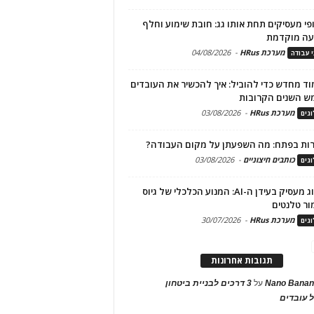
פי מעסיקים תחת אותו גג: חובת שימוע וחלף
עה מוקדמת
מערכת HRus
-
04/08/2026
י עבודה
ד מחדש כדי להוביל: איך להכשיר את העובדים
ש השנים הקרובות
מערכת HRus
-
03/08/2026
גים
ות בפתח: מה השפעתן על מקום העבודה?
כותבים חיצוניים
-
03/08/2026
גים
מיתוג מעסיק בעידן ה-AI: המנוע הכלכלי של גיוס
ור טלנטים
מערכת HRus
-
30/07/2026
גים
תגובות אחרונות
Nano Banan
על
3 דרכים לבניית ביטחון
 עובדים