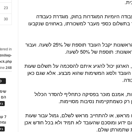
ית.
23
ה היומיות המוגדרות בחוק, מוגדרת כעבודה
30
 בתשלום כספי מעבר למשכורתו, באחוזים שנקבעו
על פי החוק, עבור השעתיים הנוספות הראשונות יקבל העובד תוספת של 25% לשעה. ועבור
tered in
 תוספת של 50% לשעה.
tml/wp-
ock.php
, הארגון יכול להגיע איתם להסכמה על תשלום שעות
line
248
 העובד ולסוג המשימות שהוא מבצע. אלא שגם כאן
ודה.
כ
ות, אמנם מוכר בפסיקה כתחליף להסדר הכלול
הם ל
 רק כשמתקיימות נסיבות מסויימות.
בלו
 מראש, או להתחייב מראש לשלם, גמול עבור שעות
7 ע
ם ידוע ומוסכם שהעובד לא תמיד ולא בכל חודש אכן
ומית
 שתמורתן שולם.
בלו