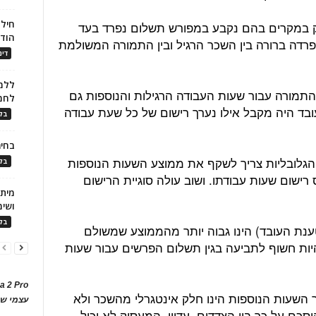
חילו
רק במקרים בהם נקבע במפורש תשלום נפרד בעד
הוד
פרדה ברורה בין השכר הרגיל ובין התמורה המשולמת
דינ
ללמו
 התמורה עבור שעות העבודה הרגילות והנוספות גם
לחמ
ד היה מקבל אילו נערך רישום של כל שעת עבודה
בלו
בחיר
הגלובליות צריך לשקף את ממוצע השעות הנוספות
בלו
רישום שעות עבודתו. ושוב עולה סוגיית הרישום
ושימ
בלו
ענת העובד) הינו גבוה יותר מהממוצע שמשולם
יות חשוף לתביעה בגין תשלום הפרשים עבור שעות
a 2 Pro
השעות הנוספות הינו חלק אינטגרלי מהשכר ולא
עצמי של
כם על כך בין הצדדים, עדיין, המעסיק לא יכול