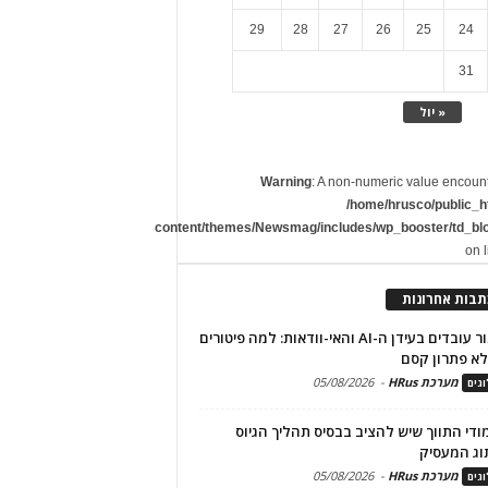
29
28
27
26
25
24
31
« יול
Warning
: A non-numeric value encoun
/home/hrusco/public_h
content/themes/Newsmag/includes/wp_booster/td_bl
on 
תבות אחרונות
שימור עובדים בעידן ה-AI והאי-וודאות: למה פיטורים
א פתרון קסם
מערכת HRus
-
05/08/2026
גים
מודי התווך שיש להציב בבסיס תהליך הגיוס
וג המעסיק
מערכת HRus
-
05/08/2026
גים