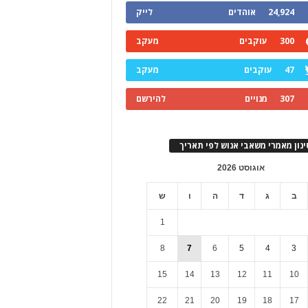
24,924
אוהדים
לייק
300
עוקבים
מעקב
47
עוקבים
מעקב
307
מנויים
להירשם
ינון מאמרי משאבי אנוש לפי תאריך
אוגוסט 2026
ב
ג
ד
ה
ו
ש
1
8
7
6
5
4
3
15
14
13
12
11
10
22
21
20
19
18
17