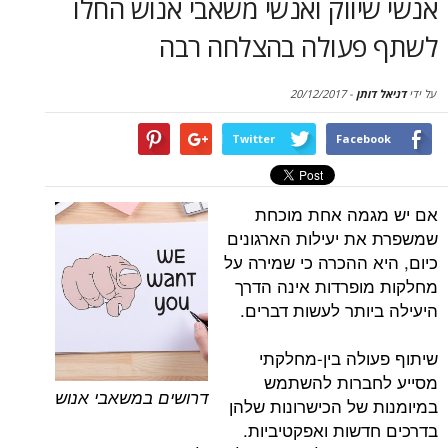
ווק ואנשי משאבי אנוש החלו
סקירות
עולה בהצלחה רבה
דף הבית
תן
-
20/12/2017
Twitter
Face
מה אחת מוכחת
 יעילות הארגונים
 ההכרה כי שמירה על
פרדות אינה הדרך
ותר לעשות דברים.
לה בין-מחלקתי
ברות להשתמש
דרושים במשאבי אנוש
של הכישרונות שלהן
שות ואפקטיביות.