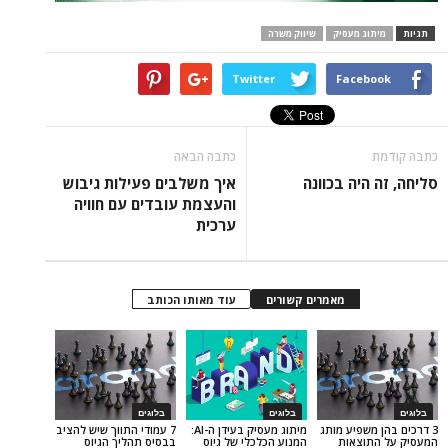
ג מעסיק
שיווק משרה
Twitter
Face
כתבה הבאה
יה בכוונה
איך משלבים פעילות גיבוש
והעצמת עובדים עם חוויה
ערכית
מאמרים קשורים
עוד מאותו הכותב
בלוגים
בלוגים
שפיע מותג
מיתוג מעסיק בעידן ה-AI:
7 עמודי התווך שיש להציב
וצאות
המנוע הכלכלי של גיוס
בבסיס תהליך הגיוס