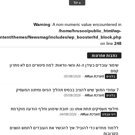
« יול
Warning
: A non-numeric value encounte
/home/hrusco/public_htm
content/themes/Newsmag/includes/wp_booster/td_bloc
on li
ת אחרונות
שימור עובדים בעידן ה-AI והאי-וודאות: למה פיטורים הם לא פתרון
מערכת HRus
-
05/08/2026
ים
מערכת HRus
-
05/08/2026
ים
פי מעסיקים תחת אותו גג: חובת שימוע וחלף הודעה מוקדמת
מערכת HRus
-
04/08/2026
 עבודה
ד מחדש כדי להוביל: איך להכשיר את העובדים לחמש השנים
בות