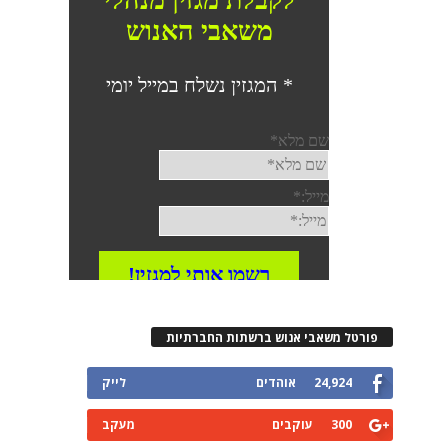
רטל משאבי אנוש ברשתות החברתיות
24,924
אוהדים
לייק
300
עוקבים
מעקב