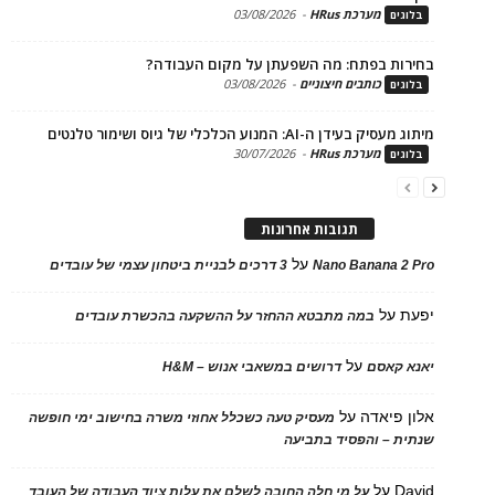
מערכת HRus
-
03/08/2026
ים
ות בפתח: מה השפעתן על מקום העבודה?
כותבים חיצוניים
-
03/08/2026
ים
בעידן ה-AI: המנוע הכלכלי של גיוס ושימור טלנטים
מערכת HRus
-
30/07/2026
ים
תגובות אחרונות
על
Nano Banana 2
3 דרכים לבניית ביטחון עצמי של עובדים
על
במה מתבטא ההחזר על ההשקעה בהכשרת עובדים
על
 קאסם
דרושים במשאבי אנוש – H&M
 פיאדה
על
מעסיק טעה כשכלל אחוזי משרה בחישוב ימי חופשה
ת – והפסיד בתביעה
D
על
על מי חלה החובה לשלם את עלות ציוד העבודה של העובד