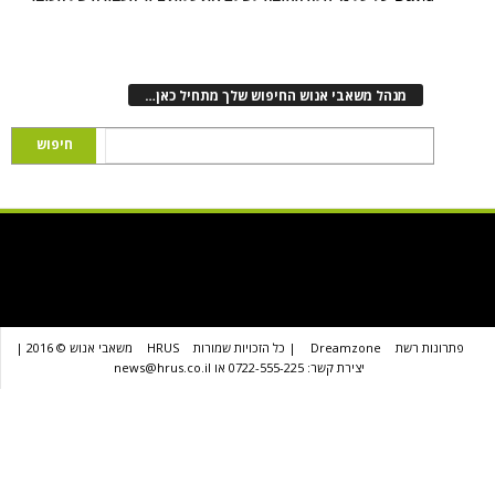
נהל משאבי אנוש החיפוש שלך מתחיל כאן…
שת
Dreamzone
| כל הזכויות שמורות
HRUS
משאבי אנוש © 2016 |
יצירת קשר: 0722-555-225 או news@hrus.co.il