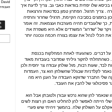
David
ע
 בכיסא שלו יפחית בוודאות כאבי גב. צריך לדעת איך
העבודה 
ה . צריך תרגול. הפתרון טמון בסדנאות והרצאות
כון בחפצים בסביבה הקיימת, תרגילי שחרור והרפיה
ות, כך שלעובדים תהיה מעורבות ועצמאות. זה אומר
מ
כ
ויקר של "שדרוג" המשרדים אלא היא משפרת את
 את הכלי לנהל את עצמו בצורה חכמה ונכונה יותר
ת על דברים. כשהגעתי לאחת המחלקות בכנסת
 כשהתחלתי לחקור גיליתי שמדובר בעובדות מאוד
 לבד, שעות רבות, מול שולחן עבודה צר יחסית ולכן
. נאמר לקלדניות שבגלל שהשולחן הוא צר, העמדות
קה שלי התברר שדווקא העבודה על הענן היא מה
 פסיכולוגי של להבין את העובד.
 שנאמר להן שהוא נרכש עבורן ולטובתן אבל הוא
לי הייתה לאפשר להן להחליט האם הן רוצות לשים
קלם על השולחן שלה. בהמשך זיהיתי שיש פערי