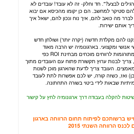
גילים לבצע?". חד וחלק- זה לא עובד! עובדים לא
 להם סטיקר למחשב. הם כן יקומו מהכיסא אם יבוא
לברר מה כואב להם, איך נוח ונכון להם, ישאל איך
יך אותם ישירות.
קנו להם מקלדת חדשה (יקרה יותר) ושולחן חדש
י אנושי ומקצועי. בארגונומיה יש הרבה מאוד
יצירתיות וכדי למקסם את התוצאות (שמתורגמות לרווחים מוכחים מבחינת ROI כפי
צריך לבנות ערוץ תקשורת פתוח עם העובדים מתוך
אמצים. העובד צריך לדעת שהארגון מוכן לשנות
ן) ואז, כשזה קורה, יש לכם אפשרות לתת לעובד
תיות שבאות לידי ביטוי בשורה התחתונה.
יטות להקלה בעבודה דרך ארגונומיה לחץ על קישור
שיש ברשותכם לפיתוח תחום הרווחה בארגון
לכנס הרווחה השנתי 2015