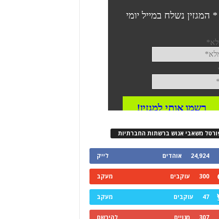
ורטל משאבי אנוש ברשתות החברתיות
24,924
אוהדים
לייק
300
עוקבים
מעקב
47
עוקבים
מעקב
307
מנויים
להירשם