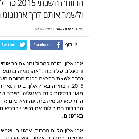
הרווחה ה
ולשמר אותם דרך ארגונומי
על ידי
כתבת HRus
-
03/06/2015
שיתוף
Twitter
Facebook
ארז אלון, מורה למחול ותנועה בריאותי
והבעלים של חברת "ארגונומיה בתנועה
נבחר לשאת הרצאה בכנס הרווחה השנ
2015. הבחירה בארז אלון, בוגר תואר ר
מאוניברסיטת לידס באנגליה, הייתה טב
היות שארגונומיה בתנועה היא כיום אח
החברות המובילות את השינוי הבריאותי
בארגונים.
ארז אלון מלווה חברות, ארגונים, ואנשי
פרטיים, בתהליכי אימון ,ייעוץ והדרכה