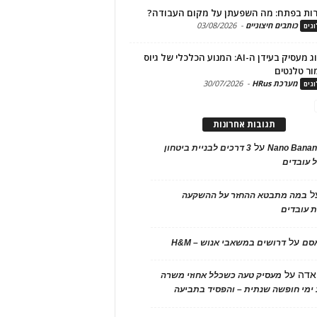
ות בפתח: מה השפעתן על מקום העבודה?
כותבים חיצוניים
-
03/08/2026
גים
מיתוג מעסיק בעידן ה-AI: המנוע הכלכלי של גיוס
ור טלנטים
מערכת HRus
-
30/07/2026
גים
תגובות אחרונות
על
Nano Banan
3 דרכים לבניית ביטחון
 עובדים
ל
במה מתבטא ההחזר על ההשקעה
 עובדים
על
אסם
דרושים במשאבי אנוש – H&M
אדה
על
מעסיק טעה כשכלל אחוזי משרה
ימי חופשה שנתית – והפסיד בתביעה