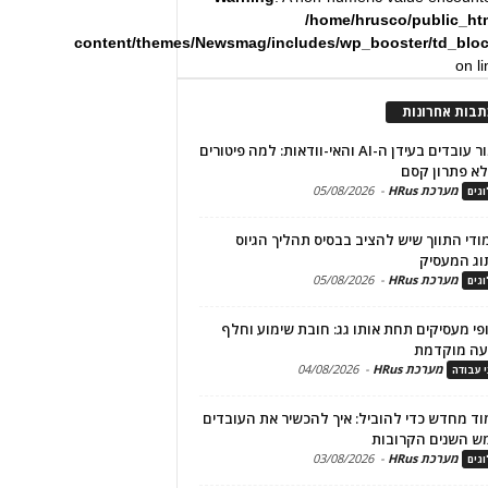
/home/hrusco/public_ht
content/themes/Newsmag/includes/wp_booster/td_blo
on l
תבות אחרונות
שימור עובדים בעידן ה-AI והאי-וודאות: למה פיטורים
א פתרון קסם
מערכת HRus
-
05/08/2026
גים
מודי התווך שיש להציב בבסיס תהליך הגיוס
וג המעסיק
מערכת HRus
-
05/08/2026
גים
פי מעסיקים תחת אותו גג: חובת שימוע וחלף
עה מוקדמת
מערכת HRus
-
04/08/2026
י עבודה
ד מחדש כדי להוביל: איך להכשיר את העובדים
ש השנים הקרובות
מערכת HRus
-
03/08/2026
גים