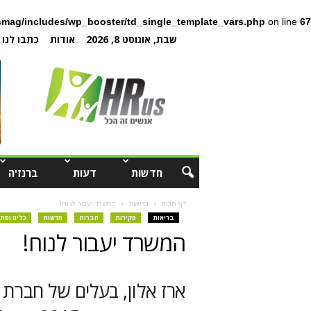
mag/includes/wp_booster/td_single_template_vars.php
on line
67
שבת, אוגוסט 8, 2026
אודות
כתבו לנו
חדשות
דעות
ברנז'ה
דף הבית
בריאות
המשרד יעבור לנוח!
בריאות
סקירות
חברות
חדשות
כלים ופתר
המשרד יעבור לנוח!
ארז אלון, בעלים של חברת 