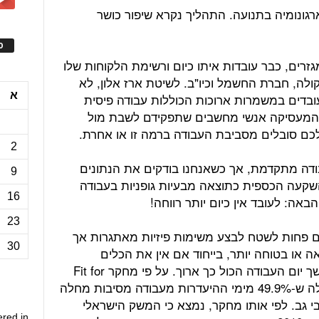
גונומיה בתנועה. התהליך נקרא שיפור כושר
ס
זרים, כבר עובדות איתו כיום ורשימת הלקוחות שלו
ולה, חברת החשמל וכיו"ב. לשיטת ארז אלון, לא
א
בדים במשמרות ארוכות הכוללות עבודה פיסית
המעסיקה אנשי מחשבים שתפקידם לשבת מול
כם סובלים מסביבת העבודה ברמה זו או אחרת.
2
דה מתקדמת, אך כשאנחנו בודקים את הנתונים
9
השקעה הכספית כתוצאה מבעיות גופניות בעבודה
16
באה: לעובד אין כיום יותר רווחה!
23
ים פחות לשטח לבצע משימות פיזיות מאתגרות אך
30
 או בטוחה יותר, בייחוד אם אין את הכלים
והמודעות לשמירה על הגוף והנפש במשך יום העבודה הכול כך ארוך. על פי מחקר Fit for
work research שהתפרסם ב-2010 עולה ש-49.9% מימי ההיעדרות מעבודה מסיבות מחלה
גב. לפי אותו מחקר, נמצא כי המשק הישראלי
ered in