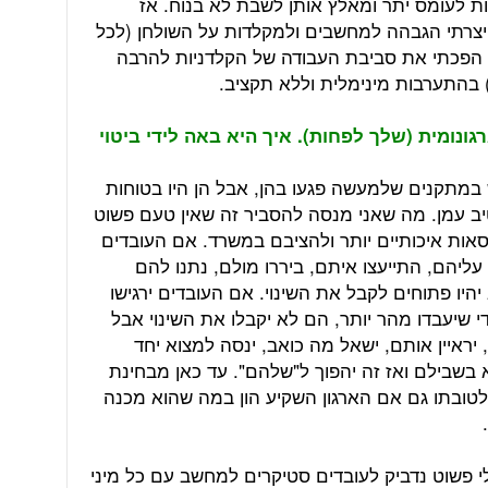
ת לעומס יתר ומאלץ אותן לשבת לא בנוח. אז
יצרתי הגבהה למחשבים ולמקלדות על השולחן (לכל
הפכתי את סביבת העבודה של הקלדניות להרבה
) בהתערבות מינימלית וללא תקציב.
ונומית (שלך לפחות). איך היא באה לידי ביטוי
 במתקנים שלמעשה פגעו בהן, אבל הן היו בטוחות
יב עמן. מה שאני מנסה להסביר זה שאין טעם פשוט
יסאות איכותיים יותר ולהציבם במשרד. אם העובדים
ליהם, התייעצו איתם, ביררו מולם, נתנו להם
יו פתוחים לקבל את השינוי. אם העובדים ירגישו
י שיעבדו מהר יותר, הם לא יקבלו את השינוי אבל
 יראיין אותם, ישאל מה כואב, ינסה למצוא יחד
א בשבילם ואז זה יהפוך ל"שלהם". עד כאן מבחינת
לטובתו גם אם הארגון השקיע הון במה שהוא מכנה
לי פשוט נדביק לעובדים סטיקרים למחשב עם כל מיני