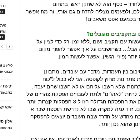
ב לחדד – כסף הוא לא שחקן ראשי בתחום
בחיר
לם, ולפעמים מצליח להדהים גם אותי, זה מה אפשר
בלו
ר בכמעט אפס משאבים!
ושימ
 ובתקציבים מוגבלים?
בלו
שות עם תקציב זעום ,ללא זמן ורק כדי לציין על
ה אבל… כשחושבים על איך אפשר להפוך מקום
 יותר (פיזי ורגשי), אפשר לעשות המון.
a 2 Pro
יבוב בין העמדות, מדבר עם עובדים, מתבונן
עצמי של
 פתרונות מחוץ לקופסה. אני לא כבול ל"כוח
פתרונות שלא חשבו עליהם או לא חשבו שהם יעבדו.
יפעת
ע
להיות "לארג'ים" ולתת לעובדים הפסקת צהריים של
בהכשרת
שעה ורבע. במקרה הזה אני אציע לחלק את ההפסקה הגדולה הזו ל-3 הפסקות קצרות יותר
ומסים. זו דוגמה למקרה שבו לא נדרשת תוספת שכר או
יאנא ק
ה מחדש על הדרך שבה העובדים יוצאים להפסקה
אלון פי
ן שהוא נכון יותר.
בחישוב 
 שפתרונות טובים יעבדו לאורך זמן. אין אף יצרן