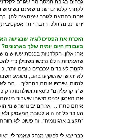
גבהים בגובה המסך מה שגורם לקלדניו
לקחתי קלסרים ישנים שאינם בשימוש ו
אחת בהתאם לגובה שמתאים לה). כך 
יותר נכונה (ולכן הרבה יותר אפקטיבית
הזכרת את הפסיכולוגיה שבגישה הארג
בעבודה היום יומית שלך בארגונים?
ארז אלון: הקלדניות בכנסת עשו שימוש
שהעמדות הללו נרכשו בשבילן כדי להט
לקנות לעובדים עכברים טובים יותר, כ
לא ירגישו שהשקיעו בהם, משמע חשבו ע
לנסות, שיתפו אותם בתהליך… הם לא יה
ש"זרקו עליהם" כיסאות ושולחנות רק כד
אם הארגון יכניס מישהו שיעבור ביניהם,
איתם פתרון… אז הם יבינו שהשינוי הו
העובד כל זה הוא לטובת המעסיק ולא 
"תקציב ארגונומיה". זה פשוט לא רווחה.
כבר יצא לי לפגוש מנהל שאמר לי: "או