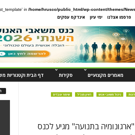
post_template' in
/home/hrusco/public_html/wp-content/themes/News
פרסמו אצלנו
ימי עיון
אינדקס עסקים
מאמרים מקצועיים
סקירות
דף הבית וקטגוריות מש
ה
ונות
ניהול משאבי אנוש
ראיון מנכ"ל
שימור עובדים
"ארגונומיה בתנועה" מגיע לכנס