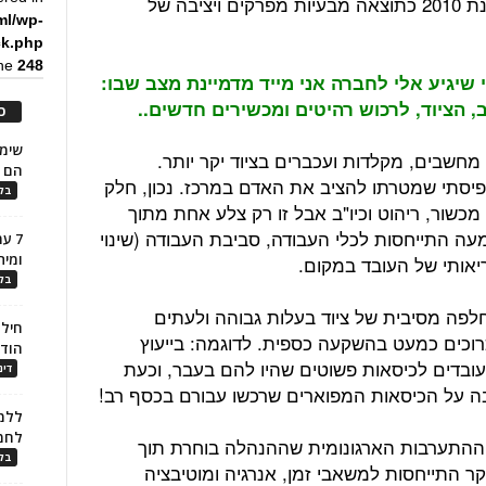
לבדו הפסיד קרוב ל-26 מיליארד ₪ בשנת 2010 כתוצאה מבעיות מפרקים ויציבה של
ml/wp-
ck.php
ine
248
 שיגיע אלי לחברה אני מייד מדמיינת מצב שבו:
 הציוד, לרכוש רהיטים ומכשירים חדשים..
כ
 מחשבים, מקלדות ועכברים בציוד יקר יותר.
הם ל
תפיסתי שמטרתו להציב את האדם במרכז. נכון, חלק
בלו
מכשור, ריהוט וכיו"ב אבל זו רק צלע אחת מתוך
ה התייחסות לכלי העבודה, סביבת העבודה (שינוי
7 ע
ומית
ריאותי של העובד במקום.
בלו
חלפה מסיבית של ציוד בעלות גבוהה ולעתים
חילו
כרוכים כמעט בהשקעה כספית. לדוגמה: בייעוץ
הוד
עובדים לכיסאות פשוטים שהיו להם בעבר, וכעת
דינ
יבה על הכיסאות המפוארים שרכשו עבורם בכסף רב!
ללמו
לחמ
ף ההתערבות הארגונומית שההנהלה בוחרת תוך
בלו
 התייחסות למשאבי זמן, אנרגיה ומוטיבציה