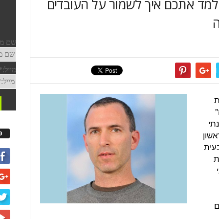
שנתי 2015 כדי ללמד אתכם איך לשמור על העובדים
ה
ת
"
תי
אשון
פ
עית
ת
ם