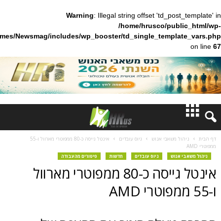
Warning
: Illegal string offset 'td_pos
/home/hrusco/publ
content/themes/Newsmag/includes/wp_booster/td_single_templa
חדשות
ל משאבי אנוש
גיוס עובדים
אינטל גייסה כ-80 ממפוטרי מארוול ו-55
דעות
אנוש
גיוס עובדים
חדשות
פיטורים מהעבודה
אינטל גייסה כ-80 ממפוטרי מארוול
ברנז'ה
מאמרים