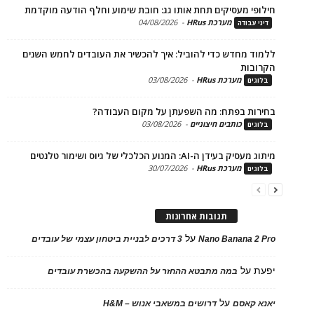
פי מעסיקים תחת אותו גג: חובת שימוע וחלף הודעה מוקדמת
מערכת HRus
-
04/08/2026
 עבודה
ד מחדש כדי להוביל: איך להכשיר את העובדים לחמש השנים
בות
מערכת HRus
-
03/08/2026
ים
ות בפתח: מה השפעתן על מקום העבודה?
כותבים חיצוניים
-
03/08/2026
ים
בעידן ה-AI: המנוע הכלכלי של גיוס ושימור טלנטים
מערכת HRus
-
30/07/2026
ים
תגובות אחרונות
על
Nano Banana 2
3 דרכים לבניית ביטחון עצמי של עובדים
על
במה מתבטא ההחזר על ההשקעה בהכשרת עובדים
על
 קאסם
דרושים במשאבי אנוש – H&M