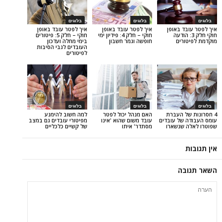
בלוגים
בלוגים
באופן
איך לפטר עובד באופן
איך לפטר עובד באופן
3: הודעה
חוקי – חלק 4: פידיון ימי
חוקי – חלק 5: פיטורים
ים
חופשה וגמר חשבון
בימי מחלה ועדכון
העובדים לגבי הסיבות
לפיטורים
בלוגים
בלוגים
 העברת
האם מנהל יכול לפטר
למה חשוב להימנע
ל עובדים
עובד משום שהוא 'אינו
מפיטורי עובדים גם במצב
נשארו
מסתדר' איתו
של קשיים כלכליים
ה