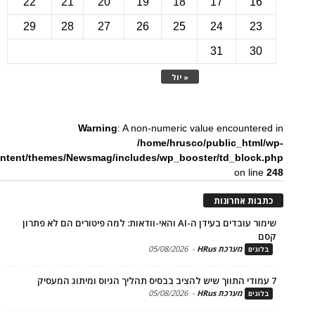
22
21
20
19
18
17
1
29
28
27
26
25
24
2
31
3
« יול
Warning
: A non-numeric value encounte
/home/hrusco/public_htm
content/themes/Newsmag/includes/wp_booster/td_bloc
on li
ת אחרונות
שימור עובדים בעידן ה-AI והאי-וודאות: למה פיטורים הם לא פתרון
מערכת HRus
-
05/08/2026
ים
מערכת HRus
-
05/08/2026
ים