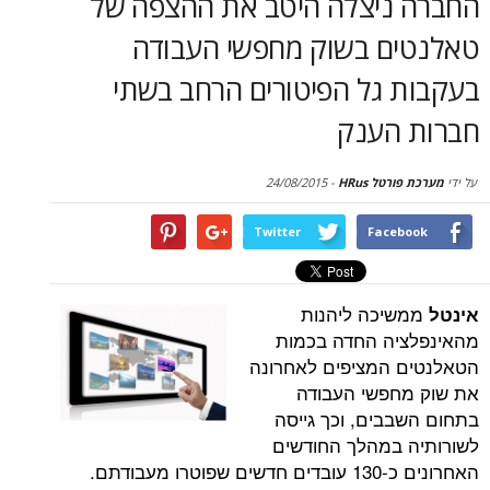
ניצלה היטב את ההצפה של
סקירות
ם בשוק מחפשי העבודה
דף הבית
 גל הפיטורים הרחב בשתי
הענק
טל HRus
-
24/08/2015
Twitter
Face
יכה ליהנות
יה החדה בכמות
 המציפים לאחרונה
חפשי העבודה
בים, וכך גייסה
במהלך החודשים
 מעבודתם.