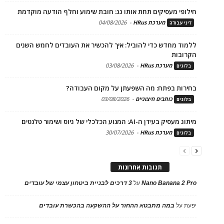
חילופי מעסיקים תחת אותו גג: חובת שימוע וחלף הודעה מוקדמת
מערכת HRus
-
04/08/2026
דיני עבודה
ללמוד מחדש כדי להוביל: איך להכשיר את העובדים לחמש השנים
הקרובות
מערכת HRus
-
03/08/2026
בלוגים
בחירות בפתח: מה השפעתן על מקום העבודה?
כותבים חיצוניים
-
03/08/2026
בלוגים
מיתוג מעסיק בעידן ה-AI: המנוע הכלכלי של גיוס ושימור טלנטים
מערכת HRus
-
30/07/2026
בלוגים
תגובות אחרונות
Nano Banana 2 Pro
על
3 דרכים לבניית ביטחון עצמי של עובדים
יפעת
על
במה מתבטא ההחזר על ההשקעה בהכשרת עובדים