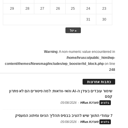
29
28
27
26
25
24
23
31
30
« יול
Warning
: A non-numeric value encountered in
/home/hrusco/public_html/wp-
content/themes/Newsmag/includes/wp_booster/td_block.php
on line
248
כתבות אחרונות
שימור עובדים בעידן ה-AI והאי-וודאות: למה פיטורים הם לא פתרון
קסם
מערכת HRus
-
05/08/2026
בלוגים
7 עמודי התווך שיש להציב בבסיס תהליך הגיוס ומיתוג המעסיק
מערכת HRus
-
05/08/2026
בלוגים