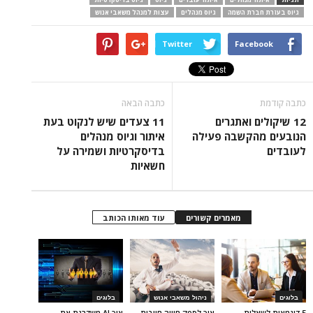
גיוס בעזרת חברת השמה
גיוס מנהלים
עצות למנהל משאבי אנוש
Twitter
Facebook
כתבה קודמת
כתבה הבאה
12 שיקולים ואתגרים
11 צעדים שיש לנקוט בעת
הנובעים מהקשבה פעילה
איתור וגיוס מנהלים
לעובדים
בדיסקרטיות ושמירה על
חשאיות
מאמרים קשורים
עוד מאותו הכותב
בלוגים
ניהול משאבי אנוש
בלוגים
5 דוגמאות לשאלות
איך לספק חוויה חיובית
איך AI משדרגת את