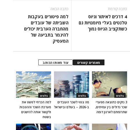
כתבה קודמת
כתבה הבאה
4 דרכים לאיתור וגיוס
למה פיטורים בעקבות
טלנטים בעלי מיומנויות גם
השביתה של עובדים
כשתקציב הגיוס נמוך
מהחברה הערבית יכולים
להיגמר בתביעה של
המעסיק
מאמרים קשורים
עוד מאותו הכותב
בלוגים
בלוגים
בלוגים
3 נזקים כתוצאה מפערי
מה צפוי לשכר העובדים
למה הכרחי לפשט את
שכר גדולים בין עמיתים,
ב-2026 – בעולם ובישראל
מערכת השכר וההטבות
שתרומתם לארגון דומה
ולקשור אותה להישגים
בשטח