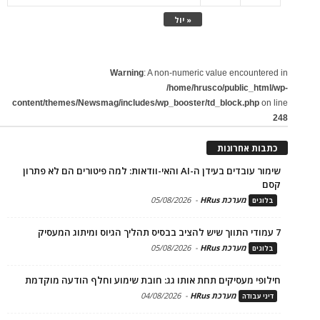
« יול
Warning
: A non-numeric value encountered in
/home/hrusco/public_html/wp-
content/themes/Newsmag/includes/wp_booster/td_block.php
on line
248
כתבות אחרונות
שימור עובדים בעידן ה-AI והאי-וודאות: למה פיטורים הם לא פתרון
קסם
מערכת HRus
-
05/08/2026
בלוגים
7 עמודי התווך שיש להציב בבסיס תהליך הגיוס ומיתוג המעסיק
מערכת HRus
-
05/08/2026
בלוגים
חילופי מעסיקים תחת אותו גג: חובת שימוע וחלף הודעה מוקדמת
מערכת HRus
-
04/08/2026
דיני עבודה