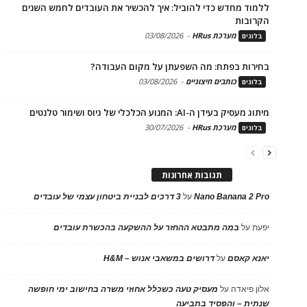
ללמוד מחדש כדי להוביל: איך להכשיר את העובדים לחמש השנים
הקרובות
מערכת HRus
-
03/08/2026
בלוגים
בחירות בפתח: מה השפעתן על מקום העבודה?
כותבים חיצוניים
-
03/08/2026
בלוגים
מיתוג מעסיק בעידן ה-AI: המנוע הכלכלי של גיוס ושימור טלנטים
מערכת HRus
-
30/07/2026
בלוגים
תגובות אחרונות
Nano Banana 2 Pro
על
3 דרכים לבניית ביטחון עצמי של עובדים
יפעת
על
במה מתבטא ההחזר על ההשקעה בהכשרת עובדים
יאנא קאסם
על
דרושים במשאבי אנוש – H&M
אלון פיאדה
על
מעסיק טעה כשכלל אחוזי משרה בחישוב ימי חופשה
שנתית – והפסיד בתביעה