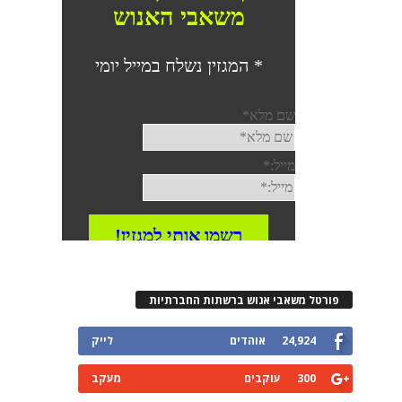
פורטל משאבי אנוש ברשתות החברתיות
24,924
אוהדים
לייק
300
עוקבים
מעקב