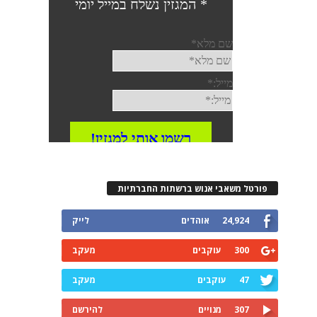
פורטל משאבי אנוש ברשתות החברתיות
24,924
אוהדים
לייק
300
עוקבים
מעקב
47
עוקבים
מעקב
307
מנויים
להירשם