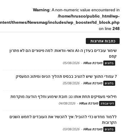
Warning
: A non-numeric value encountered in
/home/hrusco/public_html/wp-
ntent/themes/Newsmag/includes/wp_booster/td_block.php
on line
248
כתבות אחרונות
שימור עובדים בעידן ה-AI והאי-וודאות: למה פיטורים הם לא פתרון
קסם
מערכת HRus
-
05/08/2026
בלוגים
7 עמודי התווך שיש להציב בבסיס תהליך הגיוס ומיתוג המעסיק
מערכת HRus
-
05/08/2026
בלוגים
חילופי מעסיקים תחת אותו גג: חובת שימוע וחלף הודעה מוקדמת
מערכת HRus
-
04/08/2026
דיני עבודה
ללמוד מחדש כדי להוביל: איך להכשיר את העובדים לחמש השנים
הקרובות
מערכת HRus
-
03/08/2026
בלוגים