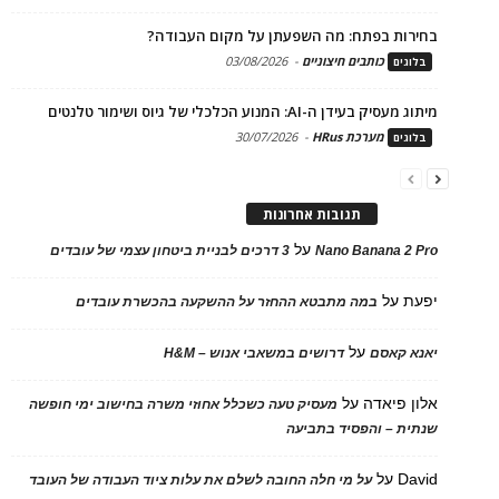
בחירות בפתח: מה השפעתן על מקום העבודה?
כותבים חיצוניים
-
03/08/2026
בלוגים
מיתוג מעסיק בעידן ה-AI: המנוע הכלכלי של גיוס ושימור טלנטים
מערכת HRus
-
30/07/2026
בלוגים
תגובות אחרונות
על
Nano Banana 2 Pro
3 דרכים לבניית ביטחון עצמי של עובדים
יפעת
על
במה מתבטא ההחזר על ההשקעה בהכשרת עובדים
על
יאנא קאסם
דרושים במשאבי אנוש – H&M
אלון פיאדה
על
מעסיק טעה כשכלל אחוזי משרה בחישוב ימי חופשה
שנתית – והפסיד בתביעה
David
על
על מי חלה החובה לשלם את עלות ציוד העבודה של העובד