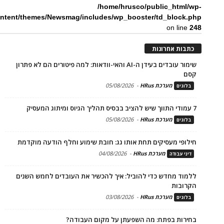
/home/hrusco/public_html/wp-
ntent/themes/Newsmag/includes/wp_booster/td_block.php
on line
248
כתבות אחרונות
שימור עובדים בעידן ה-AI והאי-וודאות: למה פיטורים הם לא פתרון
קסם
מערכת HRus
-
05/08/2026
בלוגים
7 עמודי התווך שיש להציב בבסיס תהליך הגיוס ומיתוג המעסיק
מערכת HRus
-
05/08/2026
בלוגים
חילופי מעסיקים תחת אותו גג: חובת שימוע וחלף הודעה מוקדמת
מערכת HRus
-
04/08/2026
דיני עבודה
ללמוד מחדש כדי להוביל: איך להכשיר את העובדים לחמש השנים
הקרובות
מערכת HRus
-
03/08/2026
בלוגים
בחירות בפתח: מה השפעתן על מקום העבודה?