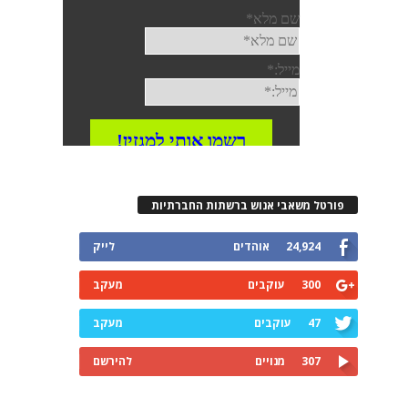
פורטל משאבי אנוש ברשתות החברתיות
24,924
אוהדים
לייק
300
עוקבים
מעקב
47
עוקבים
מעקב
307
מנויים
להירשם