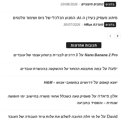
כותבים חיצוניים
-
03/08/2026
בלוגים
מיתוג מעסיק בעידן ה-AI: המנוע הכלכלי של גיוס ושימור טלנטים
מערכת HRus
-
30/07/2026
בלוגים
תגובות אחרונות
על
Nano Banana 2 Pro
3 דרכים לבניית ביטחון עצמי של עובדים
יפעת
על
במה מתבטא ההחזר על ההשקעה בהכשרת עובדים
על
יאנא קאסם
דרושים במשאבי אנוש – H&M
אלון פיאדה
על
מעסיק טעה כשכלל אחוזי משרה בחישוב ימי חופשה
שנתית – והפסיד בתביעה
David
על
על מי חלה החובה לשלם את עלות ציוד העבודה של העובד