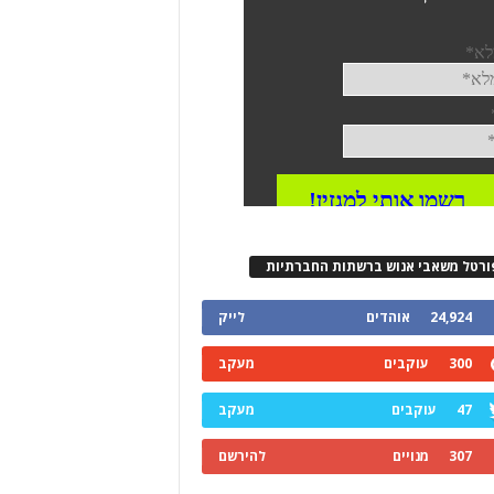
ורטל משאבי אנוש ברשתות החברתיות
24,924
אוהדים
לייק
300
עוקבים
מעקב
47
עוקבים
מעקב
307
מנויים
להירשם