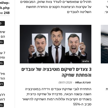
תרגילים שמאפשרים לעודד צוות שחוק, המבוססים
ml/wp-
ר
על עקרונות הניצחונות הקטנים והחזרת תחושת
ck.php
י.
השליטה לעובדים
ine
248
כ
הם ל
בלו
7 ע
ומית
בלוגים
בלו
3 צעדים לשיקום מוטיבציה של עובדים
חילו
והפחתת שחיקה
הוד
מערכת HRus
-
08/01/2026
דינ
ת
התחזית לגבי שחיקת עובדים וירידה במוטיבציה
השנה ובשנה הבאה, מדברת על שחיקה כרונית;
ללמו
בשנתיים הקרובות עלולות רמות השחיקה להישאר
לחמ
סביב ה-55%
בלו