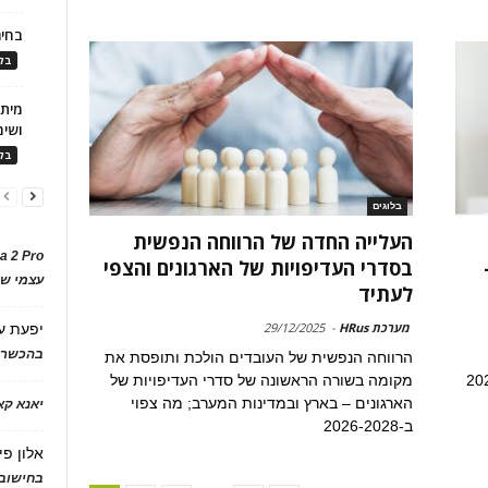
בחיר
בלו
ושימ
בלו
בלוגים
העלייה החדה של הרווחה הנפשית
a 2 Pro
בסדרי העדיפויות של הארגונים והצפי
עצמי של
לעתיד
מערכת HRus
-
29/12/2025
יפעת
ע
בהכשרת
הרווחה הנפשית של העובדים הולכת ותופסת את
רב - תמונת מצב ב-2024-
מקומה בשורה הראשונה של סדרי העדיפויות של
הארגונים – בארץ ובמדינות המערב; מה צפוי
יאנא ק
ב-2026-2028
אלון פי
בחישוב 