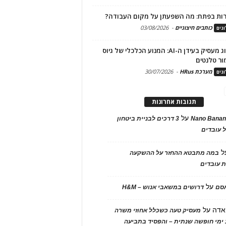
ות בפתח: מה השפעתן על מקום העבודה?
כותבים חיצוניים
-
03/08/2026
גים
מיתוג מעסיק בעידן ה-AI: המנוע הכלכלי של גיוס
ור טלנטים
מערכת HRus
-
30/07/2026
גים
תגובות אחרונות
על
Nano Banan
3 דרכים לבניית ביטחון
 עובדים
ל
במה מתבטא ההחזר על ההשקעה
 עובדים
על
אסם
דרושים במשאבי אנוש – H&M
אדה
על
מעסיק טעה כשכלל אחוזי משרה
ימי חופשה שנתית – והפסיד בתביעה