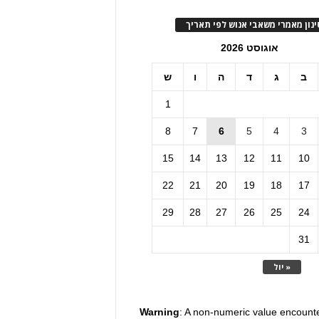
ינון מאמרי משאבי אנוש לפי תאריך
אוגוסט 2026
ב
ג
ד
ה
ו
ש
1
8
7
6
5
4
3
15
14
13
12
11
10
22
21
20
19
18
17
29
28
27
26
25
24
31
« יול
Warning
: A non-numeric value encount