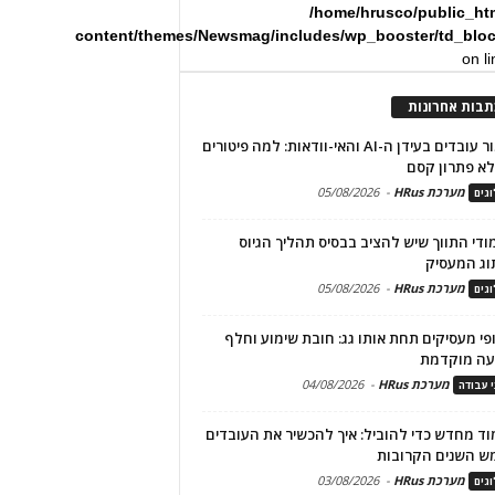
/home/hrusco/public_ht
content/themes/Newsmag/includes/wp_booster/td_blo
on l
תבות אחרונות
שימור עובדים בעידן ה-AI והאי-וודאות: למה פיטורים
א פתרון קסם
מערכת HRus
-
05/08/2026
גים
מודי התווך שיש להציב בבסיס תהליך הגיוס
וג המעסיק
מערכת HRus
-
05/08/2026
גים
פי מעסיקים תחת אותו גג: חובת שימוע וחלף
עה מוקדמת
מערכת HRus
-
04/08/2026
י עבודה
ד מחדש כדי להוביל: איך להכשיר את העובדים
ש השנים הקרובות
מערכת HRus
-
03/08/2026
גים