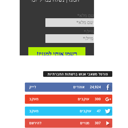
פורטל משאבי אנוש ברשתות החברתיות
24,924
אוהדים
לייק
300
עוקבים
מעקב
47
עוקבים
מעקב
307
מנויים
להירשם