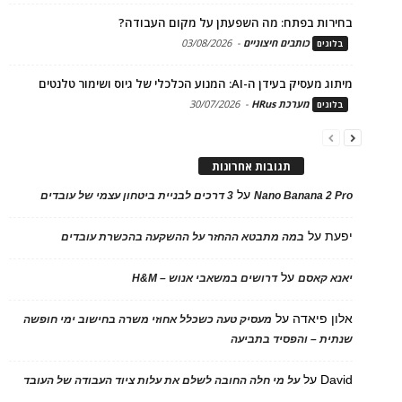
בחירות בפתח: מה השפעתן על מקום העבודה?
כותבים חיצוניים
-
03/08/2026
בלוגים
מיתוג מעסיק בעידן ה-AI: המנוע הכלכלי של גיוס ושימור טלנטים
מערכת HRus
-
30/07/2026
בלוגים
תגובות אחרונות
על
Nano Banana 2 Pro
3 דרכים לבניית ביטחון עצמי של עובדים
יפעת
על
במה מתבטא ההחזר על ההשקעה בהכשרת עובדים
על
יאנא קאסם
דרושים במשאבי אנוש – H&M
אלון פיאדה
על
מעסיק טעה כשכלל אחוזי משרה בחישוב ימי חופשה
שנתית – והפסיד בתביעה
David
על
על מי חלה החובה לשלם את עלות ציוד העבודה של העובד