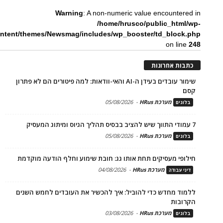
Warning
: A non-numeric value encountered in
/home/hrusco/public_html/wp-
ntent/themes/Newsmag/includes/wp_booster/td_block.php
on line
248
כתבות אחרונות
שימור עובדים בעידן ה-AI והאי-וודאות: למה פיטורים הם לא פתרון
קסם
מערכת HRus
-
05/08/2026
בלוגים
7 עמודי התווך שיש להציב בבסיס תהליך הגיוס ומיתוג המעסיק
מערכת HRus
-
05/08/2026
בלוגים
חילופי מעסיקים תחת אותו גג: חובת שימוע וחלף הודעה מוקדמת
מערכת HRus
-
04/08/2026
דיני עבודה
ללמוד מחדש כדי להוביל: איך להכשיר את העובדים לחמש השנים
הקרובות
מערכת HRus
-
03/08/2026
בלוגים