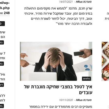
מערכת HRus
-
14/07/2021
ml/wp-
ck.php
שרון חכם, מדנס: "לממש את מקסימום התועלת
ine
248
ה
במינימום זמן. עובד שמקבל שירות מהיר, איכותי
ית
וטוב, דרך הביטוח, יכול לחזור לשגרת החיים
כ
ולעבודה הרבה יותר מהר"
הם ל
בלו
7 ע
ומית
בלו
חילו
הוד
בלוגים
דינ
איך לטפל במצבי שחיקה מוגברת של
עובדים
ללמו
מערכת HRus
-
10/11/2020
לחמ
בלו
מעסיקים רבים מתמודדים עם ירידה במספר