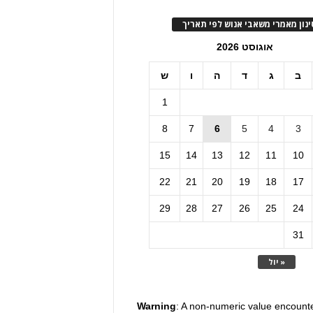
ינון מאמרי משאבי אנוש לפי תאריך
אוגוסט 2026
ב
ג
ד
ה
ו
ש
1
8
7
6
5
4
3
15
14
13
12
11
10
22
21
20
19
18
17
29
28
27
26
25
24
31
« יול
Warning
: A non-numeric value encount