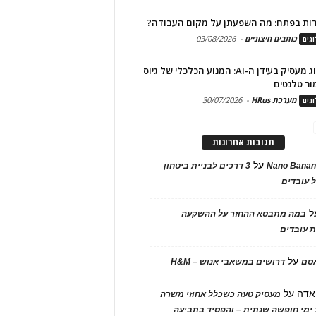
ות בפתח: מה השפעתן על מקום העבודה?
כותבים חיצוניים
-
03/08/2026
גים
מיתוג מעסיק בעידן ה-AI: המנוע הכלכלי של גיוס
ור טלנטים
מערכת HRus
-
30/07/2026
גים
תגובות אחרונות
על
Nano Banan
3 דרכים לבניית ביטחון
 עובדים
ל
במה מתבטא ההחזר על ההשקעה
 עובדים
על
אסם
דרושים במשאבי אנוש – H&M
אדה
על
מעסיק טעה כשכלל אחוזי משרה
ימי חופשה שנתית – והפסיד בתביעה