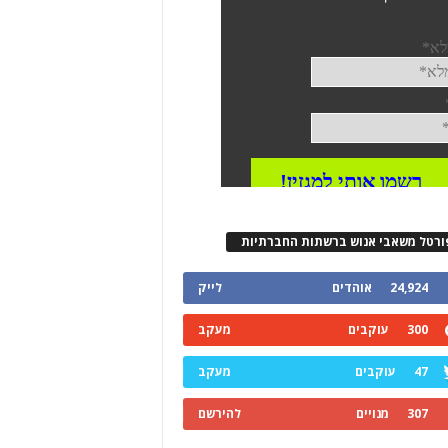
ורטל משאבי אנוש ברשתות החברתיות
24,924
אוהדים
לייק
300
עוקבים
מעקב
47
עוקבים
מעקב
307
מנויים
להירשם