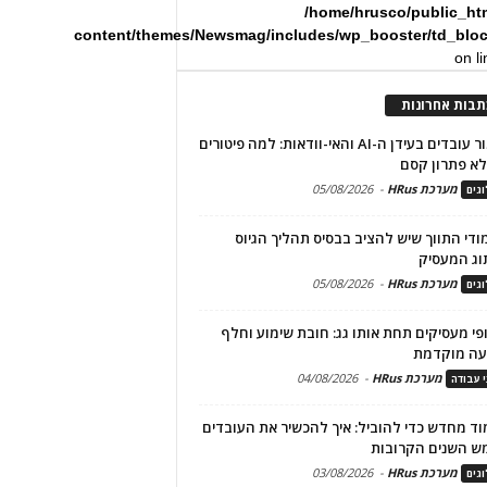
/home/hrusco/public_ht
content/themes/Newsmag/includes/wp_booster/td_blo
on l
תבות אחרונות
שימור עובדים בעידן ה-AI והאי-וודאות: למה פיטורים
א פתרון קסם
מערכת HRus
-
05/08/2026
גים
מודי התווך שיש להציב בבסיס תהליך הגיוס
וג המעסיק
מערכת HRus
-
05/08/2026
גים
פי מעסיקים תחת אותו גג: חובת שימוע וחלף
עה מוקדמת
מערכת HRus
-
04/08/2026
י עבודה
ד מחדש כדי להוביל: איך להכשיר את העובדים
ש השנים הקרובות
מערכת HRus
-
03/08/2026
גים