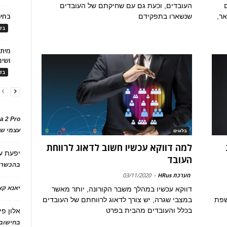
העובדים, וכעת גם עם שחיקתם של העובדים
בחיר
אר,
שנשארו בתפקידם
בלו
ושימ
בלו
a 2 Pro
עצמי של
בלוגים
למה דווקא עכשיו חשוב לדאוג לרווחת
יפעת
ע
העובד
בהכשרת
מערכת HRus
-
03/11/2020
יאנא ק
דווקא עכשיו במהלך משבר הקורונה, יותר מאשר
שפת
במצבי שגרה, יש צורך לדאוג לרווחתם של העובדים
בכלל והעובדים מהבית בפרט
אלון פי
בחישוב 