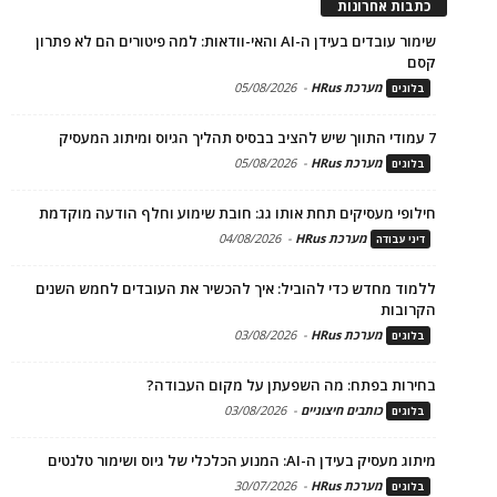
כתבות אחרונות
שימור עובדים בעידן ה-AI והאי-וודאות: למה פיטורים הם לא פתרון
קסם
מערכת HRus
-
05/08/2026
בלוגים
7 עמודי התווך שיש להציב בבסיס תהליך הגיוס ומיתוג המעסיק
מערכת HRus
-
05/08/2026
בלוגים
חילופי מעסיקים תחת אותו גג: חובת שימוע וחלף הודעה מוקדמת
מערכת HRus
-
04/08/2026
דיני עבודה
ללמוד מחדש כדי להוביל: איך להכשיר את העובדים לחמש השנים
הקרובות
מערכת HRus
-
03/08/2026
בלוגים
בחירות בפתח: מה השפעתן על מקום העבודה?
כותבים חיצוניים
-
03/08/2026
בלוגים
מיתוג מעסיק בעידן ה-AI: המנוע הכלכלי של גיוס ושימור טלנטים
מערכת HRus
-
30/07/2026
בלוגים