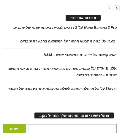
תגובות אחרונות
על
Nano Banana 2 Pro
3 דרכים לבניית ביטחון עצמי של עובדים
יפעת
על
במה מתבטא ההחזר על ההשקעה בהכשרת עובדים
על
יאנא קאסם
דרושים במשאבי אנוש – H&M
אלון פיאדה
על
מעסיק טעה כשכלל אחוזי משרה בחישוב ימי חופשה
שנתית – והפסיד בתביעה
David
על
על מי חלה החובה לשלם את עלות ציוד העבודה של העובד
מנהל משאבי אנוש החיפוש שלך מתחיל כאן…