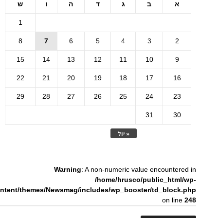
א
ב
ג
ד
ה
ו
ש
1
8
7
6
5
4
3
2
15
14
13
12
11
10
9
22
21
20
19
18
17
16
29
28
27
26
25
24
23
31
30
« יול
Warning
: A non-numeric value encountered in
/home/hrusco/public_html/wp-
ntent/themes/Newsmag/includes/wp_booster/td_block.php
on line
248