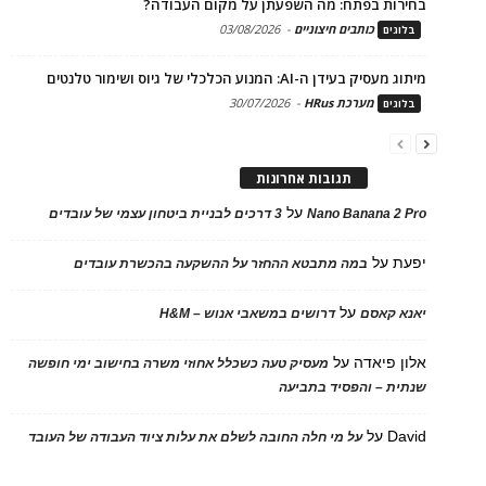
בחירות בפתח: מה השפעתן על מקום העבודה?
כותבים חיצוניים
-
03/08/2026
בלוגים
מיתוג מעסיק בעידן ה-AI: המנוע הכלכלי של גיוס ושימור טלנטים
מערכת HRus
-
30/07/2026
בלוגים
תגובות אחרונות
על
Nano Banana 2 Pro
3 דרכים לבניית ביטחון עצמי של עובדים
יפעת
על
במה מתבטא ההחזר על ההשקעה בהכשרת עובדים
על
יאנא קאסם
דרושים במשאבי אנוש – H&M
אלון פיאדה
על
מעסיק טעה כשכלל אחוזי משרה בחישוב ימי חופשה
שנתית – והפסיד בתביעה
David
על
על מי חלה החובה לשלם את עלות ציוד העבודה של העובד