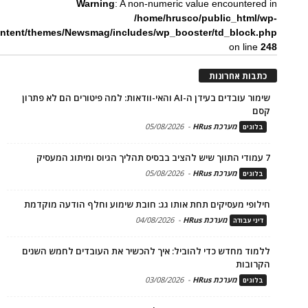
Warning
: A non-numeric value encountered in
/home/hrusco/public_html/wp-
ntent/themes/Newsmag/includes/wp_booster/td_block.php
on line
248
כתבות אחרונות
שימור עובדים בעידן ה-AI והאי-וודאות: למה פיטורים הם לא פתרון
קסם
מערכת HRus
-
05/08/2026
בלוגים
7 עמודי התווך שיש להציב בבסיס תהליך הגיוס ומיתוג המעסיק
מערכת HRus
-
05/08/2026
בלוגים
חילופי מעסיקים תחת אותו גג: חובת שימוע וחלף הודעה מוקדמת
מערכת HRus
-
04/08/2026
דיני עבודה
ללמוד מחדש כדי להוביל: איך להכשיר את העובדים לחמש השנים
הקרובות
מערכת HRus
-
03/08/2026
בלוגים