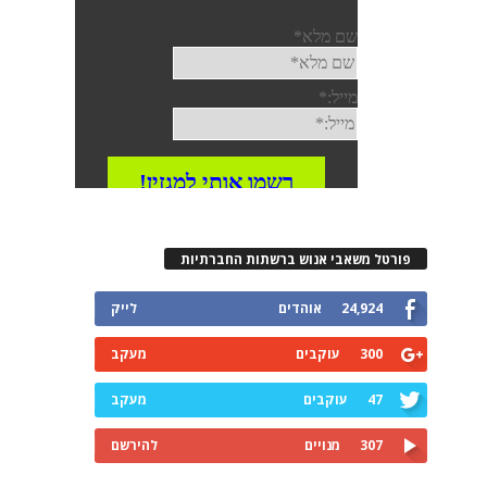
פורטל משאבי אנוש ברשתות החברתיות
24,924
אוהדים
לייק
300
עוקבים
מעקב
47
עוקבים
מעקב
307
מנויים
להירשם