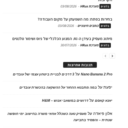
מערכת HRus
-
03/08/2026
בלוגים
בחירות בפתח: מה השפעתן על מקום העבודה?
כותבים חיצוניים
-
03/08/2026
בלוגים
מיתוג מעסיק בעידן ה-AI: המנוע הכלכלי של גיוס ושימור טלנטים
מערכת HRus
-
30/07/2026
בלוגים
תגובות אחרונות
על
Nano Banana 2 Pro
3 דרכים לבניית ביטחון עצמי של עובדים
יפעת
על
במה מתבטא ההחזר על ההשקעה בהכשרת עובדים
על
יאנא קאסם
דרושים במשאבי אנוש – H&M
אלון פיאדה
על
מעסיק טעה כשכלל אחוזי משרה בחישוב ימי חופשה
שנתית – והפסיד בתביעה