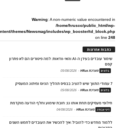
Warning
: A non-numeric value encountered in
/home/hrusco/public_html/wp-
ntent/themes/Newsmag/includes/wp_booster/td_block.php
on line
248
כתבות אחרונות
שימור עובדים בעידן ה-AI והאי-וודאות: למה פיטורים הם לא פתרון
קסם
מערכת HRus
-
05/08/2026
בלוגים
7 עמודי התווך שיש להציב בבסיס תהליך הגיוס ומיתוג המעסיק
מערכת HRus
-
05/08/2026
בלוגים
חילופי מעסיקים תחת אותו גג: חובת שימוע וחלף הודעה מוקדמת
מערכת HRus
-
04/08/2026
דיני עבודה
ללמוד מחדש כדי להוביל: איך להכשיר את העובדים לחמש השנים
הקרובות