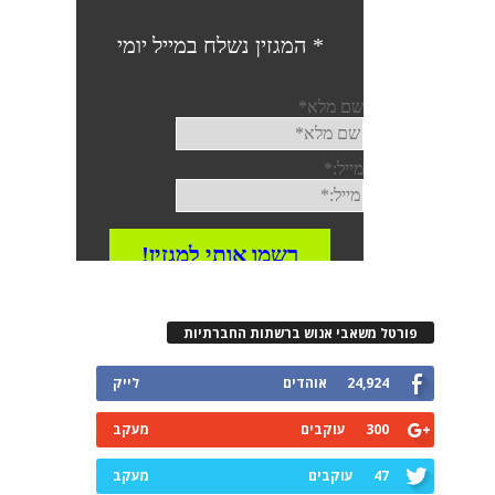
פורטל משאבי אנוש ברשתות החברתיות
24,924
אוהדים
לייק
300
עוקבים
מעקב
47
עוקבים
מעקב