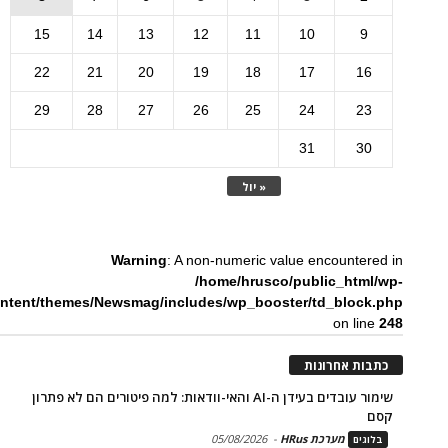
15
14
13
12
11
10
9
22
21
20
19
18
17
16
29
28
27
26
25
24
23
31
30
« יול
Warning
: A non-numeric value encountered in
/home/hrusco/public_html/wp-
ntent/themes/Newsmag/includes/wp_booster/td_block.php
on line
248
כתבות אחרונות
שימור עובדים בעידן ה-AI והאי-וודאות: למה פיטורים הם לא פתרון
קסם
מערכת HRus
-
05/08/2026
בלוגים