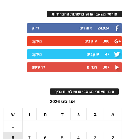
פורטל משאבי אנוש ברשתות החברתיות
24,924
אוהדים
לייק
300
עוקבים
מעקב
47
עוקבים
מעקב
307
מנויים
להירשם
סינון מאמרי משאבי אנוש לפי תאריך
אוגוסט 2026
א
ב
ג
ד
ה
ו
ש
1
8
7
6
5
4
3
2