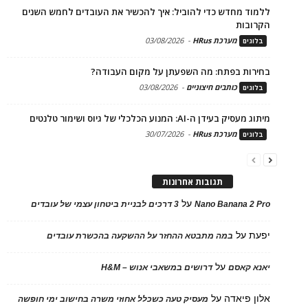
ללמוד מחדש כדי להוביל: איך להכשיר את העובדים לחמש השנים
הקרובות
מערכת HRus
-
03/08/2026
בלוגים
בחירות בפתח: מה השפעתן על מקום העבודה?
כותבים חיצוניים
-
03/08/2026
בלוגים
מיתוג מעסיק בעידן ה-AI: המנוע הכלכלי של גיוס ושימור טלנטים
מערכת HRus
-
30/07/2026
בלוגים
תגובות אחרונות
על
Nano Banana 2 Pro
3 דרכים לבניית ביטחון עצמי של עובדים
יפעת
על
במה מתבטא ההחזר על ההשקעה בהכשרת עובדים
על
יאנא קאסם
דרושים במשאבי אנוש – H&M
אלון פיאדה
על
מעסיק טעה כשכלל אחוזי משרה בחישוב ימי חופשה