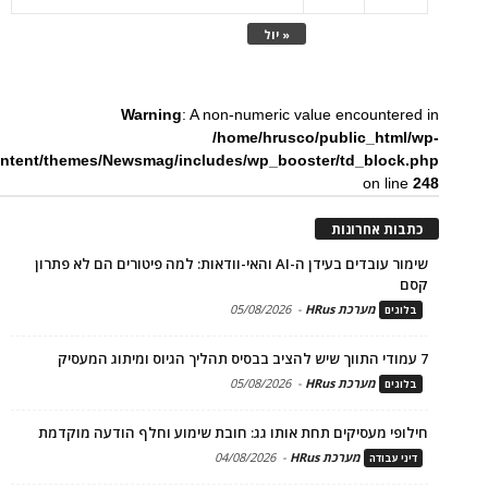
« יול
Warning
: A non-numeric value encountered in
/home/hrusco/public_html/wp-
ntent/themes/Newsmag/includes/wp_booster/td_block.php
on line
248
כתבות אחרונות
שימור עובדים בעידן ה-AI והאי-וודאות: למה פיטורים הם לא פתרון
קסם
מערכת HRus
-
05/08/2026
בלוגים
7 עמודי התווך שיש להציב בבסיס תהליך הגיוס ומיתוג המעסיק
מערכת HRus
-
05/08/2026
בלוגים
חילופי מעסיקים תחת אותו גג: חובת שימוע וחלף הודעה מוקדמת
מערכת HRus
-
04/08/2026
דיני עבודה