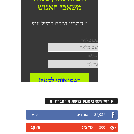
פורטל משאבי אנוש ברשתות החברתיות
24,924
אוהדים
לייק
300
עוקבים
מעקב