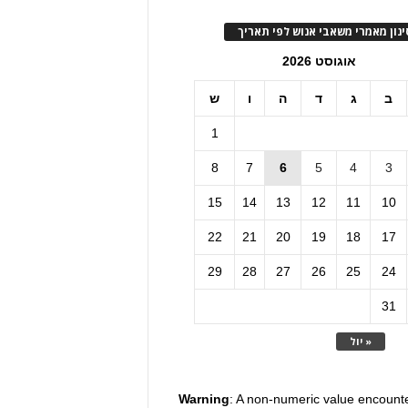
ינון מאמרי משאבי אנוש לפי תאריך
אוגוסט 2026
ב
ג
ד
ה
ו
ש
1
8
7
6
5
4
3
15
14
13
12
11
10
22
21
20
19
18
17
29
28
27
26
25
24
31
« יול
Warning
: A non-numeric value encount