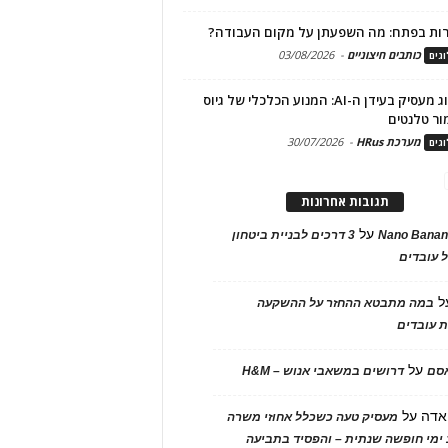
ות בפתח: מה השפעתן על מקום העבודה?
כותבים חיצוניים
-
03/08/2026
גים
מיתוג מעסיק בעידן ה-AI: המנוע הכלכלי של גיוס
ור טלנטים
מערכת HRus
-
30/07/2026
גים
תגובות אחרונות
על
Nano Banan
3 דרכים לבניית ביטחון
 עובדים
ל
במה מתבטא ההחזר על ההשקעה
 עובדים
על
אסם
דרושים במשאבי אנוש – H&M
אדה
על
מעסיק טעה כשכלל אחוזי משרה
ימי חופשה שנתית – והפסיד בתביעה