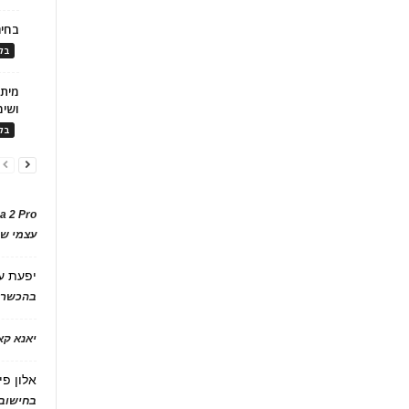
בחיר
בלו
ושימ
בלו
a 2 Pro
עצמי של
יפעת
ע
בהכשרת
יאנא ק
אלון פי
בחישוב 