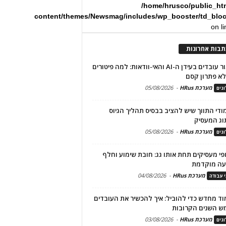
/home/hrusco/public_ht
content/themes/Newsmag/includes/wp_booster/td_blo
on l
תבות אחרונות
שימור עובדים בעידן ה-AI והאי-וודאות: למה פיטורים
א פתרון קסם
מערכת HRus
-
05/08/2026
גים
מודי התווך שיש להציב בבסיס תהליך הגיוס
וג המעסיק
מערכת HRus
-
05/08/2026
גים
פי מעסיקים תחת אותו גג: חובת שימוע וחלף
עה מוקדמת
מערכת HRus
-
04/08/2026
י עבודה
ד מחדש כדי להוביל: איך להכשיר את העובדים
ש השנים הקרובות
מערכת HRus
-
03/08/2026
גים