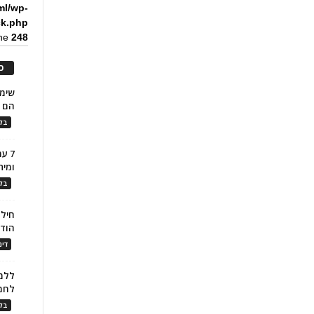
ml/wp-
ck.php
ine
248
כ
הם ל
בלו
7 ע
ומית
בלו
חילו
הוד
דינ
ללמו
לחמ
בלו