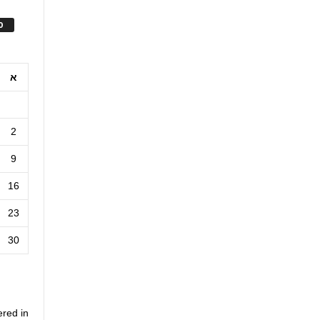
ס
א
2
9
16
23
30
ered in