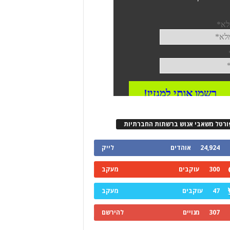
ורטל משאבי אנוש ברשתות החברתיות
24,924
אוהדים
לייק
300
עוקבים
מעקב
47
עוקבים
מעקב
307
מנויים
להירשם