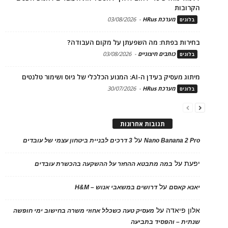
הקרובות
מערכת HRus
-
03/08/2026
בלוגים
בחירות בפתח: מה השפעתן על מקום העבודה?
כותבים חיצוניים
-
03/08/2026
בלוגים
מיתוג מעסיק בעידן ה-AI: המנוע הכלכלי של גיוס ושימור טלנטים
מערכת HRus
-
30/07/2026
בלוגים
תגובות אחרונות
על
Nano Banana 2 Pro
3 דרכים לבניית ביטחון עצמי של עובדים
יפעת
על
במה מתבטא ההחזר על ההשקעה בהכשרת עובדים
על
יאנא קאסם
דרושים במשאבי אנוש – H&M
אלון פיאדה
על
מעסיק טעה כשכלל אחוזי משרה בחישוב ימי חופשה
שנתית – והפסיד בתביעה