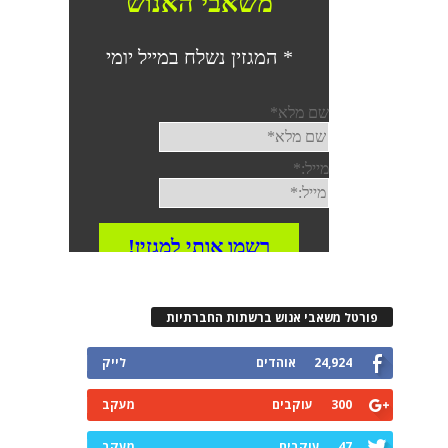
פורטל משאבי אנוש ברשתות החברתיות
24,924
אוהדים
לייק
300
עוקבים
מעקב
47
עוקבים
מעקב