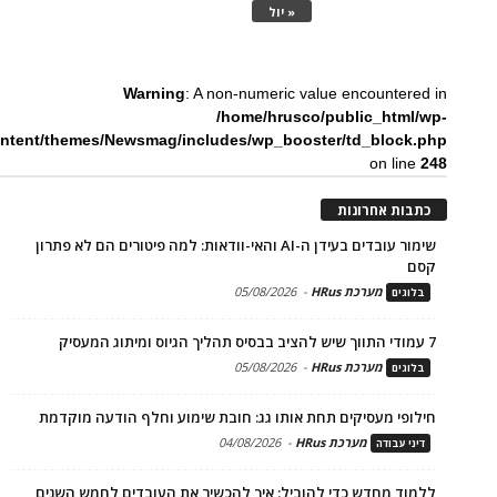
« יול
Warning
: A non-numeric value encountered in
/home/hrusco/public_html/wp-
ntent/themes/Newsmag/includes/wp_booster/td_block.php
on line
248
כתבות אחרונות
שימור עובדים בעידן ה-AI והאי-וודאות: למה פיטורים הם לא פתרון
קסם
מערכת HRus
-
05/08/2026
בלוגים
7 עמודי התווך שיש להציב בבסיס תהליך הגיוס ומיתוג המעסיק
מערכת HRus
-
05/08/2026
בלוגים
חילופי מעסיקים תחת אותו גג: חובת שימוע וחלף הודעה מוקדמת
מערכת HRus
-
04/08/2026
דיני עבודה
ללמוד מחדש כדי להוביל: איך להכשיר את העובדים לחמש השנים