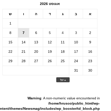
אוגוסט 2026
א
ב
ג
ד
ה
ו
ש
1
8
7
6
5
4
3
2
15
14
13
12
11
10
9
22
21
20
19
18
17
16
29
28
27
26
25
24
23
31
30
« יול
Warning
: A non-numeric value encountered in
/home/hrusco/public_html/wp-
ntent/themes/Newsmag/includes/wp_booster/td_block.php