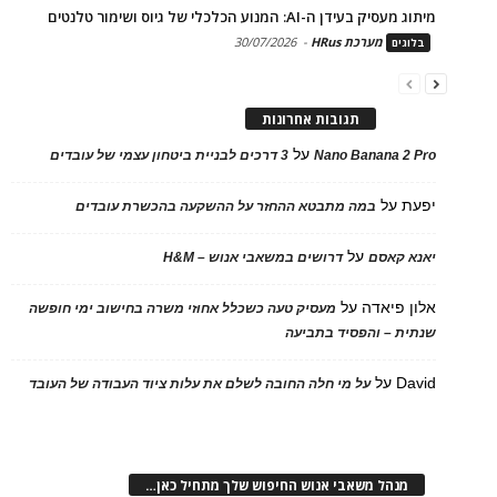
מיתוג מעסיק בעידן ה-AI: המנוע הכלכלי של גיוס ושימור טלנטים
מערכת HRus
-
30/07/2026
בלוגים
תגובות אחרונות
על
Nano Banana 2 Pro
3 דרכים לבניית ביטחון עצמי של עובדים
יפעת
על
במה מתבטא ההחזר על ההשקעה בהכשרת עובדים
על
יאנא קאסם
דרושים במשאבי אנוש – H&M
אלון פיאדה
על
מעסיק טעה כשכלל אחוזי משרה בחישוב ימי חופשה
שנתית – והפסיד בתביעה
David
על
על מי חלה החובה לשלם את עלות ציוד העבודה של העובד
מנהל משאבי אנוש החיפוש שלך מתחיל כאן…