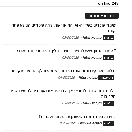
on line
248
כתבות אחרונות
שימור עובדים בעידן ה-AI והאי-וודאות: למה פיטורים הם לא פתרון
קסם
מערכת HRus
-
05/08/2026
בלוגים
7 עמודי התווך שיש להציב בבסיס תהליך הגיוס ומיתוג המעסיק
מערכת HRus
-
05/08/2026
בלוגים
חילופי מעסיקים תחת אותו גג: חובת שימוע וחלף הודעה מוקדמת
מערכת HRus
-
04/08/2026
דיני עבודה
ללמוד מחדש כדי להוביל: איך להכשיר את העובדים לחמש השנים
הקרובות
מערכת HRus
-
03/08/2026
בלוגים
בחירות בפתח: מה השפעתן על מקום העבודה?
כותבים חיצוניים
-
03/08/2026
בלוגים