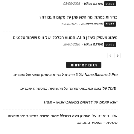
מערכת HRus
-
03/08/2026
בלוגים
בחירות בפתח: מה השפעתן על מקום העבודה?
כותבים חיצוניים
-
03/08/2026
בלוגים
מיתוג מעסיק בעידן ה-AI: המנוע הכלכלי של גיוס ושימור טלנטים
מערכת HRus
-
30/07/2026
בלוגים
תגובות אחרונות
על
Nano Banana 2 Pro
3 דרכים לבניית ביטחון עצמי של עובדים
יפעת
על
במה מתבטא ההחזר על ההשקעה בהכשרת עובדים
על
יאנא קאסם
דרושים במשאבי אנוש – H&M
אלון פיאדה
על
מעסיק טעה כשכלל אחוזי משרה בחישוב ימי חופשה
שנתית – והפסיד בתביעה