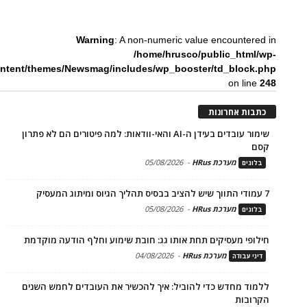
Warning
: A non-numeric value encountered in
/home/hrusco/public_html/wp-
ntent/themes/Newsmag/includes/wp_booster/td_block.php
on line
248
כתבות אחרונות
שימור עובדים בעידן ה-AI והאי-וודאות: למה פיטורים הם לא פתרון
קסם
מערכת HRus
-
05/08/2026
בלוגים
7 עמודי התווך שיש להציב בבסיס תהליך הגיוס ומיתוג המעסיק
מערכת HRus
-
05/08/2026
בלוגים
חילופי מעסיקים תחת אותו גג: חובת שימוע וחלף הודעה מוקדמת
מערכת HRus
-
04/08/2026
דיני עבודה
ללמוד מחדש כדי להוביל: איך להכשיר את העובדים לחמש השנים
הקרובות