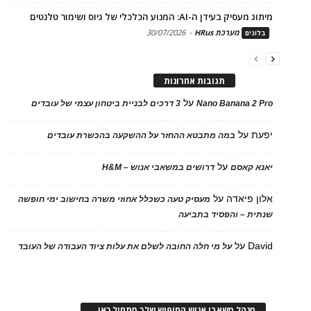
מיתוג מעסיק בעידן ה-AI: המנוע הכלכלי של גיוס ושימור טלנטים
מערכת HRus
-
30/07/2026
בלוגים
תגובות אחרונות
על
Nano Banana 2 Pro
3 דרכים לבניית ביטחון עצמי של עובדים
יפעת
על
במה מתבטא ההחזר על ההשקעה בהכשרת עובדים
על
יאנא קאסם
דרושים במשאבי אנוש – H&M
אלון פיאדה
על
מעסיק טעה כשכלל אחוזי משרה בחישוב ימי חופשה
שנתית – והפסיד בתביעה
David
על
על מי חלה החובה לשלם את עלות ציוד העבודה של העובד
מנהל משאבי אנוש החיפוש שלך מתחיל כאן…