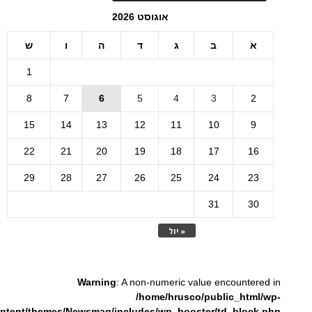
אוגוסט 2026
א
ב
ג
ד
ה
ו
ש
1
8
7
6
5
4
3
2
15
14
13
12
11
10
9
22
21
20
19
18
17
16
29
28
27
26
25
24
23
31
30
« יול
Warning
: A non-numeric value encountered in
/home/hrusco/public_html/wp-
ntent/themes/Newsmag/includes/wp_booster/td_block.php