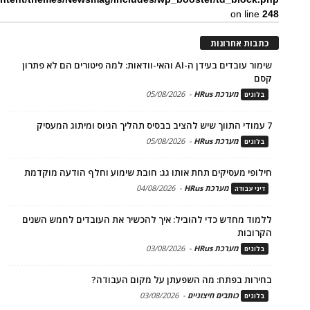
on line
248
כתבות אחרונות
שימור עובדים בעידן ה-AI והאי-וודאות: למה פיטורים הם לא פתרון
קסם
מערכת HRus
-
05/08/2026
בלוגים
7 עמודי התווך שיש להציב בבסיס תהליך הגיוס ומיתוג המעסיק
מערכת HRus
-
05/08/2026
בלוגים
חילופי מעסיקים תחת אותו גג: חובת שימוע וחלף הודעה מוקדמת
מערכת HRus
-
04/08/2026
דיני עבודה
ללמוד מחדש כדי להוביל: איך להכשיר את העובדים לחמש השנים
הקרובות
מערכת HRus
-
03/08/2026
בלוגים
בחירות בפתח: מה השפעתן על מקום העבודה?
כותבים חיצוניים
-
03/08/2026
בלוגים