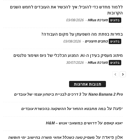
ללמוד מחדש כדי להוביל: איך להכשיר את העובדים לחמש השנים
הקרובות
מערכת HRus
-
03/08/2026
בלוגים
בחירות בפתח: מה השפעתן על מקום העבודה?
כותבים חיצוניים
-
03/08/2026
בלוגים
מיתוג מעסיק בעידן ה-AI: המנוע הכלכלי של גיוס ושימור טלנטים
מערכת HRus
-
30/07/2026
בלוגים
תגובות אחרונות
על
Nano Banana 2 Pro
3 דרכים לבניית ביטחון עצמי של עובדים
יפעת
על
במה מתבטא ההחזר על ההשקעה בהכשרת עובדים
על
יאנא קאסם
דרושים במשאבי אנוש – H&M
אלון פיאדה
על
מעסיק טעה כשכלל אחוזי משרה בחישוב ימי חופשה