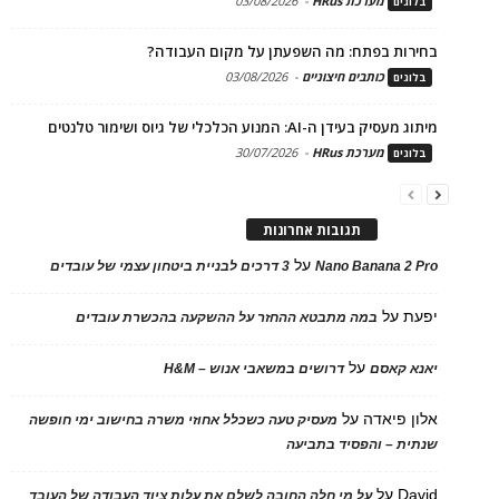
מערכת HRus
-
03/08/2026
בלוגים
בחירות בפתח: מה השפעתן על מקום העבודה?
כותבים חיצוניים
-
03/08/2026
בלוגים
מיתוג מעסיק בעידן ה-AI: המנוע הכלכלי של גיוס ושימור טלנטים
מערכת HRus
-
30/07/2026
בלוגים
תגובות אחרונות
על
Nano Banana 2 Pro
3 דרכים לבניית ביטחון עצמי של עובדים
יפעת
על
במה מתבטא ההחזר על ההשקעה בהכשרת עובדים
על
יאנא קאסם
דרושים במשאבי אנוש – H&M
אלון פיאדה
על
מעסיק טעה כשכלל אחוזי משרה בחישוב ימי חופשה
שנתית – והפסיד בתביעה
David
על
על מי חלה החובה לשלם את עלות ציוד העבודה של העובד