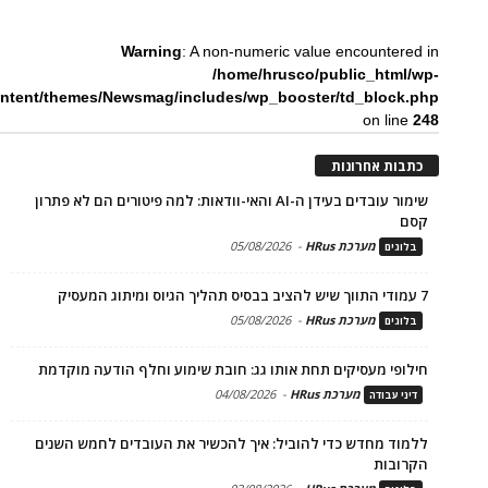
Warning
: A non-numeric value encountered in
/home/hrusco/public_html/wp-
ntent/themes/Newsmag/includes/wp_booster/td_block.php
on line
248
כתבות אחרונות
שימור עובדים בעידן ה-AI והאי-וודאות: למה פיטורים הם לא פתרון
קסם
מערכת HRus
-
05/08/2026
בלוגים
7 עמודי התווך שיש להציב בבסיס תהליך הגיוס ומיתוג המעסיק
מערכת HRus
-
05/08/2026
בלוגים
חילופי מעסיקים תחת אותו גג: חובת שימוע וחלף הודעה מוקדמת
מערכת HRus
-
04/08/2026
דיני עבודה
ללמוד מחדש כדי להוביל: איך להכשיר את העובדים לחמש השנים
הקרובות