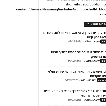
/home/hrusco/public_ht
content/themes/Newsmag/includes/wp_booster/td_blo
on l
תבות אחרונות
שימור עובדים בעידן ה-AI והאי-וודאות: למה פיטורים
א פתרון קסם
מערכת HRus
-
05/08/2026
גים
מודי התווך שיש להציב בבסיס תהליך הגיוס
וג המעסיק
מערכת HRus
-
05/08/2026
גים
פי מעסיקים תחת אותו גג: חובת שימוע וחלף
עה מוקדמת
מערכת HRus
-
04/08/2026
י עבודה
ד מחדש כדי להוביל: איך להכשיר את העובדים
ש השנים הקרובות
מערכת HRus
-
03/08/2026
גים