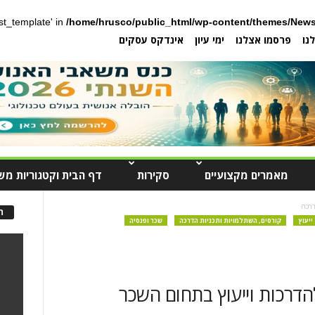
post_template' in
/home/hrusco/public_html/wp-content/themes/News
נו
פרסמו אצלנו
ימי עיון
אינדקס עסקים
מאמרים מקצועיים
סקירות
דף הבית וקטגוריות מש
דרכה
ה
ייעוץ
קורסים, השתלמויות ותכניות הדרכה
שכר ופנסיה
דרכות וייעוץ בתחום השכר