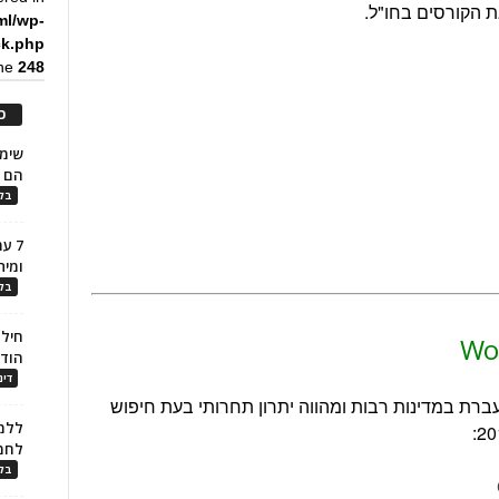
 הקורסים בחו"ל.
ml/wp-
ck.php
ine
248
כ
הם ל
בלו
7 ע
ומית
בלו
חילו
הוד
דינ
ה היוקרתית של WorldatWork מועברת במדינות רבות ומהווה יתרון תחרותי בעת חיפוש
ללמו
לחמ
בלו