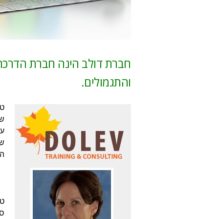
חברת דולב הינה חברת הדרכה
והתגמולים.
שנ
עש
שכ
הש