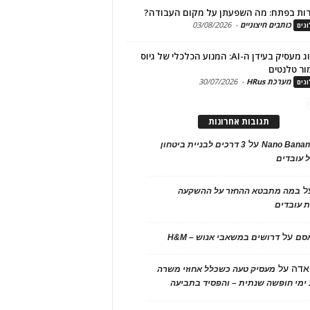
ות בפתח: מה השפעתן על מקום העבודה?
כותבים חיצוניים
-
03/08/2026
גים
מיתוג מעסיק בעידן ה-AI: המנוע הכלכלי של גיוס
ור טלנטים
מערכת HRus
-
30/07/2026
גים
תגובות אחרונות
על
Nano Banan
3 דרכים לבניית ביטחון
 עובדים
ל
במה מתבטא ההחזר על ההשקעה
 עובדים
על
אסם
דרושים במשאבי אנוש – H&M
אדה
על
מעסיק טעה כשכלל אחוזי משרה
ימי חופשה שנתית – והפסיד בתביעה