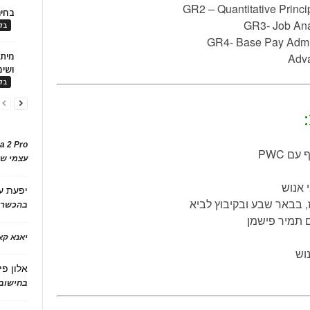
GR2 – Quantitative Prin
בחיר
GR3- Job Ana
בלו
GR4- Base Pay Admin
Adv
ושימ
בלו
a 2 Pro
ם PWC
עצמי של
 אנוש
יפעת
ע
, בבאר שבע ובקיבוץ לביא
בהכשרת
ם תמיר פישמן
יאנא ק
וש
אלון פי
בחישוב 