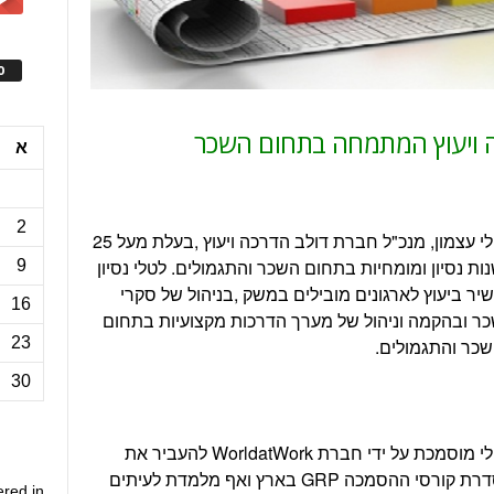
ס
 ויעוץ המתמחה בתחום השכר
א
2
טלי עצמון, מנכ"ל חברת דולב הדרכה ויעוץ ,בעלת מעל 25
ות נסיון ומומחיות בתחום השכר והתגמולים. לטלי נסיון
9
יר ביעוץ לארגונים מובילים במשק ,בניהול של סקרי
16
ר ובהקמה וניהול של מערך הדרכות מקצועיות בתחום
23
כר והתגמולים.
30
טלי מוסמכת על ידי חברת WorldatWork להעביר את
סדרת קורסי ההסמכה GRP בארץ ואף מלמדת לעיתים
ered in