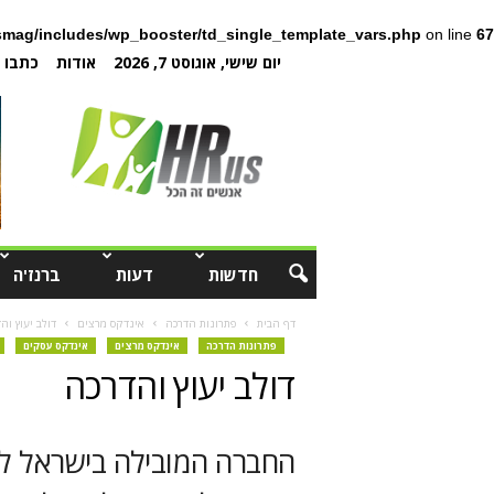
mag/includes/wp_booster/td_single_template_vars.php
on line
67
יום שישי, אוגוסט 7, 2026
אודות
כתבו ל
חדשות
דעות
ברנז'ה
דף הבית
פתרונות הדרכה
אינדקס מרצים
דולב יעוץ וה
פתרונות הדרכה
אינדקס מרצים
אינדקס עסקים
דולב יעוץ והדרכה
החברה המובילה בישראל לה