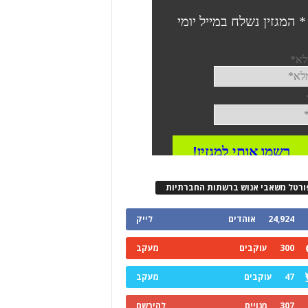
ורטל משאבי אנוש ברשתות החברתיות
24,924
אוהדים
לייק
300
עוקבים
מעקב
47
עוקבים
מעקב
307
מנויים
להירשם