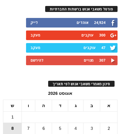
פורטל משאבי אנוש ברשתות החברתיות
24,924
אוהדים
לייק
300
עוקבים
מעקב
47
עוקבים
מעקב
307
מנויים
להירשם
סינון מאמרי משאבי אנוש לפי תאריך
אוגוסט 2026
א
ב
ג
ד
ה
ו
ש
1
8
7
6
5
4
3
2