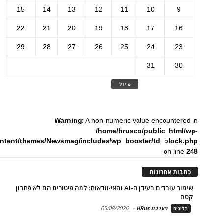
15
14
13
12
11
10
9
22
21
20
19
18
17
16
29
28
27
26
25
24
23
31
30
« יול
Warning
: A non-numeric value encountered in
/home/hrusco/public_html/wp-
ntent/themes/Newsmag/includes/wp_booster/td_block.php
on line
248
כתבות אחרונות
שימור עובדים בעידן ה-AI והאי-וודאות: למה פיטורים הם לא פתרון
קסם
מערכת HRus
-
05/08/2026
בלוגים