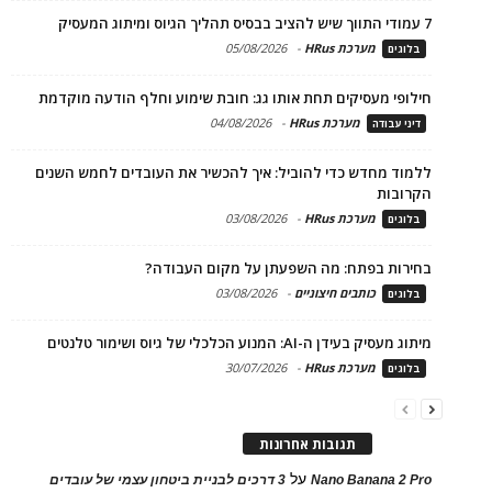
7 עמודי התווך שיש להציב בבסיס תהליך הגיוס ומיתוג המעסיק
מערכת HRus
-
05/08/2026
בלוגים
חילופי מעסיקים תחת אותו גג: חובת שימוע וחלף הודעה מוקדמת
מערכת HRus
-
04/08/2026
דיני עבודה
ללמוד מחדש כדי להוביל: איך להכשיר את העובדים לחמש השנים
הקרובות
מערכת HRus
-
03/08/2026
בלוגים
בחירות בפתח: מה השפעתן על מקום העבודה?
כותבים חיצוניים
-
03/08/2026
בלוגים
מיתוג מעסיק בעידן ה-AI: המנוע הכלכלי של גיוס ושימור טלנטים
מערכת HRus
-
30/07/2026
בלוגים
תגובות אחרונות
על
Nano Banana 2 Pro
3 דרכים לבניית ביטחון עצמי של עובדים