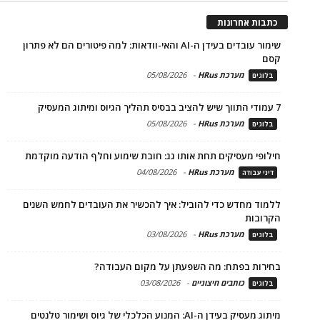
כתבות אחרונות
שימור עובדים בעידן ה-AI והאי-וודאות: למה פיטורים הם לא פתרון
קסם
מערכת HRus
-
05/08/2026
בלוגים
7 עמודי התווך שיש להציב בבסיס תהליך הגיוס ומיתוג המעסיק
מערכת HRus
-
05/08/2026
בלוגים
חילופי מעסיקים תחת אותו גג: חובת שימוע וחלף הודעה מוקדמת
מערכת HRus
-
04/08/2026
דיני עבודה
ללמוד מחדש כדי להוביל: איך להכשיר את העובדים לחמש השנים
הקרובות
מערכת HRus
-
03/08/2026
בלוגים
בחירות בפתח: מה השפעתן על מקום העבודה?
כותבים חיצוניים
-
03/08/2026
בלוגים
מיתוג מעסיק בעידן ה-AI: המנוע הכלכלי של גיוס ושימור טלנטים