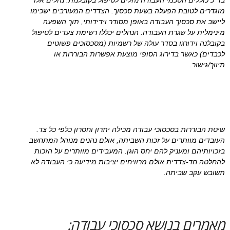
בד"כ כוללים הסכמי העבודה נהלים לטיפול בקובלנות. נהלים אלו
מוגדרים לטובת הפעלה בשעת סכסוך. הצדדים המעורבים ישכימו
ליישב את סכסוך העבודה באופן מסודר וידידותי, תוך השפעה
מינימלית על שגרת העבודה. הנהלים יכללו רשימת צעדים לטיפול
בקובלנה וידורגו בסדר עולה של רשמיות (מסכסוכים פשוטים
לכבדים) כאשר בדירוג הסופי מוצעת אפשרות הבוררות או
תיווך/גישור.
שיטת הבוררות בסכסוכי עבודה מכילה יתרון וחסרון כלפי כל צד.
העובדים מוותרים על זכות השביתה, אולם נהנים מנוהל המתחשב
בזכויותיהם ומעניק להם יחס הוגן. המעבידים מוותרים על הזכות
להחלטה חד-צדדית אולם מרוויחים יציבות מידיעה כי העבודה לא
תשובש עקב שביתה.
מאמרים בנושא סכסוכי עבודה: