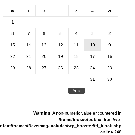
א
ב
ג
ד
ה
ו
ש
1
8
7
6
5
4
3
2
15
14
13
12
11
10
9
22
21
20
19
18
17
16
29
28
27
26
25
24
23
31
30
« יול
Warning
: A non-numeric value encountered in
/home/hrusco/public_html/wp-
ntent/themes/Newsmag/includes/wp_booster/td_block.php
on line
248