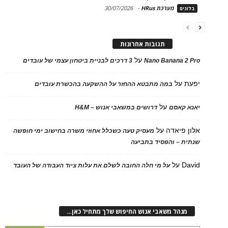
מערכת HRus
-
30/07/2026
בלוגים
תגובות אחרונות
על
Nano Banana 2 Pro
3 דרכים לבניית ביטחון עצמי של עובדים
יפעת
על
במה מתבטא ההחזר על ההשקעה בהכשרת עובדים
על
יאנא קאסם
דרושים במשאבי אנוש – H&M
אלון פיאדה
על
מעסיק טעה כשכלל אחוזי משרה בחישוב ימי חופשה
שנתית – והפסיד בתביעה
David
על
על מי חלה החובה לשלם את עלות ציוד העבודה של העובד
מנהל משאבי אנוש החיפוש שלך מתחיל כאן…