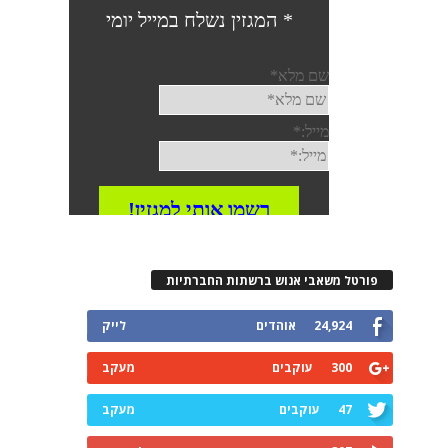
פורטל משאבי אנוש ברשתות החברתיות
24,924
אוהדים
לייק
300
עוקבים
מעקב
47
עוקבים
מעקב