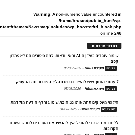
Warning
: A non-numeric value encountered in
/home/hrusco/public_html/wp-
ntent/themes/Newsmag/includes/wp_booster/td_block.php
on line
248
כתבות אחרונות
שימור עובדים בעידן ה-AI והאי-וודאות: למה פיטורים הם לא פתרון
קסם
מערכת HRus
-
05/08/2026
בלוגים
7 עמודי התווך שיש להציב בבסיס תהליך הגיוס ומיתוג המעסיק
מערכת HRus
-
05/08/2026
בלוגים
חילופי מעסיקים תחת אותו גג: חובת שימוע וחלף הודעה מוקדמת
מערכת HRus
-
04/08/2026
דיני עבודה
ללמוד מחדש כדי להוביל: איך להכשיר את העובדים לחמש השנים
הקרובות