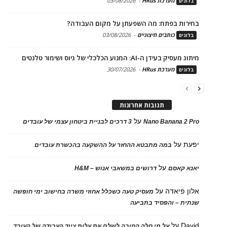
מערכת HRus
-
03/08/2026
בלוגים
בחירות בפתח: מה השפעתן על מקום העבודה?
כותבים חיצוניים
-
03/08/2026
בלוגים
מיתוג מעסיק בעידן ה-AI: המנוע הכלכלי של גיוס ושימור טלנטים
מערכת HRus
-
30/07/2026
בלוגים
תגובות אחרונות
על
Nano Banana 2 Pro
3 דרכים לבניית ביטחון עצמי של עובדים
יפעת
על
במה מתבטא ההחזר על ההשקעה בהכשרת עובדים
על
יאנא קאסם
דרושים במשאבי אנוש – H&M
אלון פיאדה
על
מעסיק טעה כשכלל אחוזי משרה בחישוב ימי חופשה
שנתית – והפסיד בתביעה
David
על
על מי חלה החובה לשלם את עלות ציוד העבודה של העובד