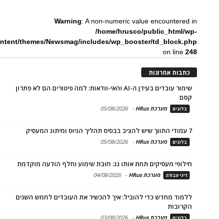
Warning
: A non-numeric value encountered in
/home/hrusco/public_html/wp-
ntent/themes/Newsmag/includes/wp_booster/td_block.php
on line
248
כתבות אחרונות
שימור עובדים בעידן ה-AI והאי-וודאות: למה פיטורים הם לא פתרון
קסם
מערכת HRus
-
05/08/2026
בלוגים
7 עמודי התווך שיש להציב בבסיס תהליך הגיוס ומיתוג המעסיק
מערכת HRus
-
05/08/2026
בלוגים
חילופי מעסיקים תחת אותו גג: חובת שימוע וחלף הודעה מוקדמת
מערכת HRus
-
04/08/2026
דיני עבודה
ללמוד מחדש כדי להוביל: איך להכשיר את העובדים לחמש השנים
הקרובות
מערכת HRus
-
03/08/2026
בלוגים