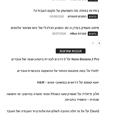
בחירות בפתח: מה השפעתן על מקום העבודה?
כותבים חיצוניים
-
03/08/2026
בלוגים
מיתוג מעסיק בעידן ה-AI: המנוע הכלכלי של גיוס ושימור טלנטים
מערכת HRus
-
30/07/2026
בלוגים
תגובות אחרונות
על
Nano Banana 2 Pro
3 דרכים לבניית ביטחון עצמי של עובדים
יפעת
על
במה מתבטא ההחזר על ההשקעה בהכשרת עובדים
על
יאנא קאסם
דרושים במשאבי אנוש – H&M
אלון פיאדה
על
מעסיק טעה כשכלל אחוזי משרה בחישוב ימי חופשה
שנתית – והפסיד בתביעה
David
על
על מי חלה החובה לשלם את עלות ציוד העבודה של העובד