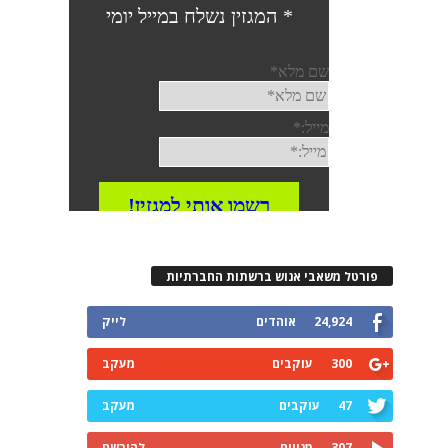
פורטל משאבי אנוש ברשתות החברתיות
24,924
אוהדים
לייק
300
עוקבים
מעקב
47
עוקבים
מעקב
307
מנויים
להירשם