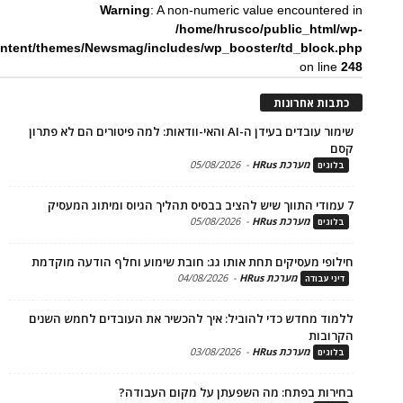
Warning
: A non-numeric value encounte
/home/hrusco/public_htm
content/themes/Newsmag/includes/wp_booster/td_bloc
on li
ת אחרונות
שימור עובדים בעידן ה-AI והאי-וודאות: למה פיטורים הם לא פתרון
מערכת HRus
-
05/08/2026
ים
מערכת HRus
-
05/08/2026
ים
פי מעסיקים תחת אותו גג: חובת שימוע וחלף הודעה מוקדמת
מערכת HRus
-
04/08/2026
 עבודה
ד מחדש כדי להוביל: איך להכשיר את העובדים לחמש השנים
בות
מערכת HRus
-
03/08/2026
ים
ות בפתח: מה השפעתן על מקום העבודה?