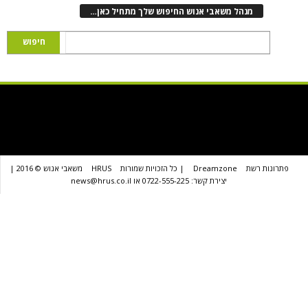
נהל משאבי אנוש החיפוש שלך מתחיל כאן…
שת
Dreamzone
| כל הזכויות שמורות
HRUS
משאבי אנוש © 2016 |
יצירת קשר: 0722-555-225 או news@hrus.co.il