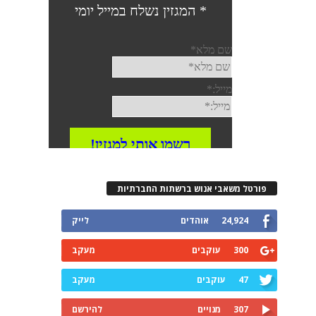
רטל משאבי אנוש ברשתות החברתיות
24,924
אוהדים
לייק
300
עוקבים
מעקב
47
עוקבים
מעקב
307
מנויים
להירשם