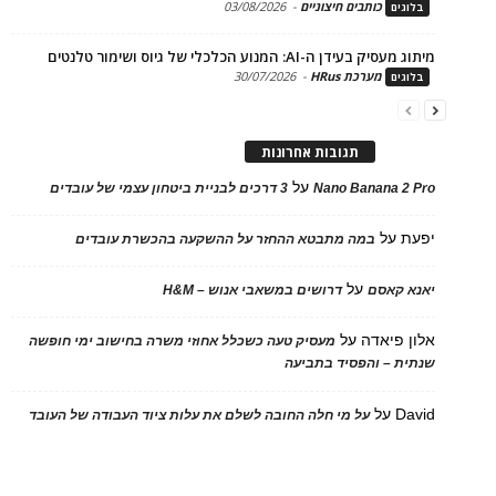
כותבים חיצוניים
-
03/08/2026
ים
בעידן ה-AI: המנוע הכלכלי של גיוס ושימור טלנטים
מערכת HRus
-
30/07/2026
ים
תגובות אחרונות
על
Nano Banana 2
3 דרכים לבניית ביטחון עצמי של עובדים
על
במה מתבטא ההחזר על ההשקעה בהכשרת עובדים
על
 קאסם
דרושים במשאבי אנוש – H&M
 פיאדה
על
מעסיק טעה כשכלל אחוזי משרה בחישוב ימי חופשה
ת – והפסיד בתביעה
D
על
על מי חלה החובה לשלם את עלות ציוד העבודה של העובד