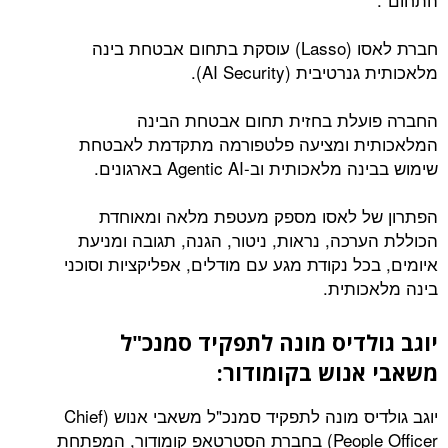
חברת לאסו (Lasso) עוסקת בתחום אבטחת בינה
ית (AI Security).
עלת בחזית תחום אבטחת הבינה
ת ומציעה פלטפורמה מתקדמת לאבטחת
ותית וב-Agentic AI בארגונים.
ל לאסו מספק מעטפת מלאה ומאוחדת
רכה, נראות, ניטור, הגנה, תגובה ומניעת
ל נקודת מגע עם מודלים, אפליקציות וסוכני
ותית.
לדיס מונה
לתפקיד סמנכ"ל
נוש בקומודור:
יוגב גולדיס מונה לתפקיד סמנכ"ל משאבי אנוש (Chief
People Officer) בחברת הסטרטאפ קומודור, המפתחת