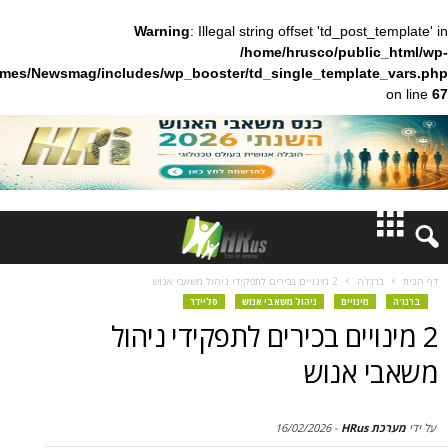
Warning
: Illegal string offset 'td_pos
/home/hrusco/publ
content/themes/Newsmag/includes/wp_booster/td_single_templa
חדשות
'ה
2 מינויים בכירים לתפקידי ניהול משאבי אנוש
ינויים
ניהול משאבי אנוש
סליידר
דעות
יים בכירים לתפקידי ניהול
ברנז'ה
אנוש
מאמרים
16/02/2026
-