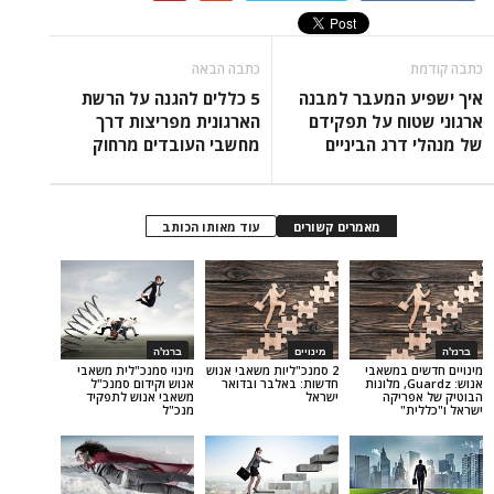
כתבה הבאה
 המעבר למבנה
5 כללים להגנה על הרשת
ח על תפקידם
הארגונית מפריצות דרך
רג הביניים
מחשבי העובדים מרחוק
מאמרים קשורים
עוד מאותו הכותב
מינויים
ברנז'ה
במשאבי
2 סמנכ"ליות משאבי אנוש
מינוי סמנכ"לית משאבי
נוש: Guardz, מלונות
חדשות: באלבר ובדואר
אנוש וקידום סמנכ"ל
יקה
ישראל
משאבי אנוש לתפקיד
מנכ"ל