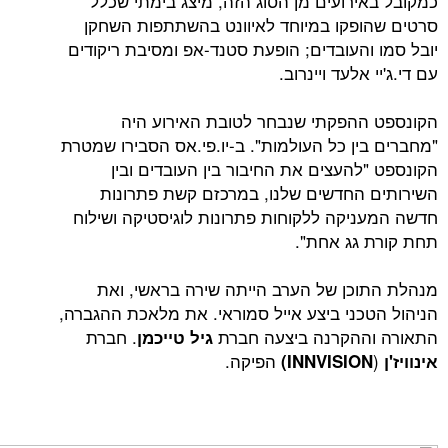
ירועים מן הסוג הזה, מיצג בימתי שכלל
פקו במיוחד לאיוונט בהשתתפות השחקן
והעובדים; הופעת סטנד-אפ ומסיבת ריקודים
אלעד ויינרוב.
הפקתי שנבחר לטובת האירוע היה
ין כל העולמות". ב-יו.פי.אס הסבירו שמטרת
להעצים את החיבור בין העובדים ובין
החדשים שלנו, במרכזם קשת פתרונות
יקה ללקוחות פתרונות לוגיסטיקה ושילוח
גג אחת".
כן של הערב הייתה שירה בראשי, ואת
כני ביצע אייל סמוראי. את מלאכת ההגברה,
ההקרנה ביצעה חברת
. חברת
גיל טייכמן
הפיקה.
INNVISION