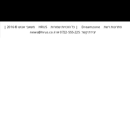
שת
Dreamzone
| כל הזכויות שמורות
HRUS
משאבי אנוש © 2016 |
יצירת קשר: 0722-555-225 או news@hrus.co.il