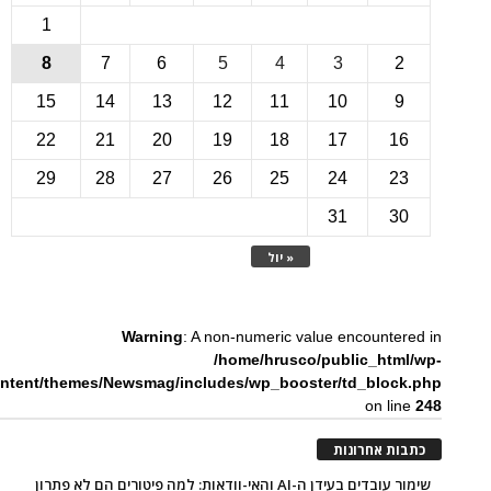
1
8
7
6
5
4
3
15
14
13
12
11
10
22
21
20
19
18
17
1
29
28
27
26
25
24
2
31
3
« יול
Warning
: A non-numeric value encounte
/home/hrusco/public_htm
content/themes/Newsmag/includes/wp_booster/td_bloc
on li
ת אחרונות
שימור עובדים בעידן ה-AI והאי-וודאות: למה פיטורים הם לא פתרון