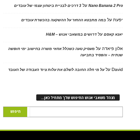
על
Nano Banana 2
3 דרכים לבניית ביטחון עצמי של עובדים
על
במה מתבטא ההחזר על ההשקעה בהכשרת עובדים
על
 קאסם
דרושים במשאבי אנוש – H&M
 פיאדה
על
מעסיק טעה כשכלל אחוזי משרה בחישוב ימי חופשה
ת – והפסיד בתביעה
D
על
על מי חלה החובה לשלם את עלות ציוד העבודה של העובד
נהל משאבי אנוש החיפוש שלך מתחיל כאן…