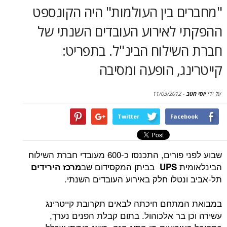
סקירות
ם בין העולמות" היה הקונספט
 לאירוע העובדים השנתי של
דף הבית
שילוח הבינ"ל. בתפריט:
ג, הופעה ומסיבה
11/03/2012
-
Twitter
Face
שבוע לפני פורים, התכנסו כ-600 מעובדי חברת השילוח
ית
בביתן המקסידום שב
UPS
מרכז הירידים
נטלו חלק באירוע העובדים השנתי.
תחם חיכתה לבאים תקרובת קייטרינג
 בר אלכוהול. בתום קבלת הפנים נערך,