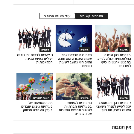
מאמרים קשורים
עוד מאותו הכותב
בלוגים
בלוגים
ינה
האם כנס חברה לאחר
3 צעדים לבניית ימי גיבוש
ה לסייע
שעות העבודה הוא חובה
יעילים בסיוע הבינה
י כייף
והאם הוא נחשב לשעות
המלאכותית
נוספות
בלוגים
הנעת עובדים
כים בהן ChatGPT
13 דרכים לשימוש
מה המשמעות של
הל משאבי
בפעילויות חברתיות
פעילויות גיבוש עובדים
 כייף
לשיפור תחושת השייכות
בעידן העבודה מרחוק
של העובדים