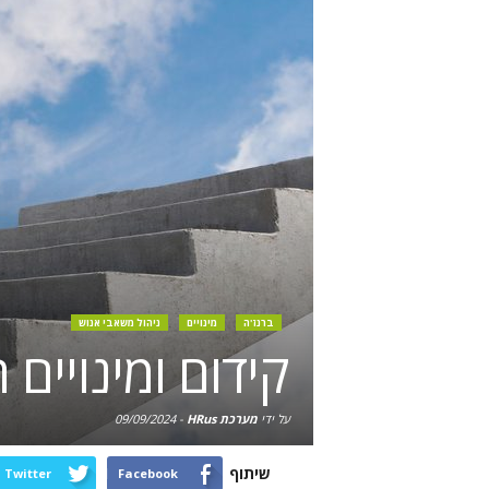
ברנז'ה
מינויים
ניהול משאבי אנוש
קידום ומינויים
על ידי
מערכת HRus
-
09/09/2024
שיתוף
Twitter
Facebook