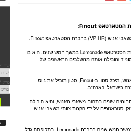
ת הסטארטאפ Finout.
סטון ניהלה את משאבי האנוש של חברת הסטרטאפ Lemonade במשך חמש שנים. היא ם
ייד והובילה אותה מהשלבים הראשונים של
במסגרת תפקידה כסמנכ"לית משאבי אנוש, מיכל סטון ב-Finout, סטון תוביל את גיוס
רה בישראל ובארה"ב.
ותחומים שונים בתחום משאבי האנוש, והיא הובילה
ק וסטראטפים על ידי הקמת צוותי משאבי אנוש
פ
כאמור, היא נהלה את משאבי האנוש במשך חמש שנים בחברת Lemonade. בתקופתה גדל