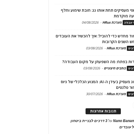
פי מעסיקים תחת אותו גג: חובת שימוע וחלף
עה מוקדמת
מערכת HRus
-
04/08/2026
י עבודה
ד מחדש כדי להוביל: איך להכשיר את העובדים
ש השנים הקרובות
מערכת HRus
-
03/08/2026
גים
ות בפתח: מה השפעתן על מקום העבודה?
כותבים חיצוניים
-
03/08/2026
גים
מיתוג מעסיק בעידן ה-AI: המנוע הכלכלי של גיוס
ור טלנטים
מערכת HRus
-
30/07/2026
גים
תגובות אחרונות
Nano Banan
על
3 דרכים לבניית ביטחון
 עובדים