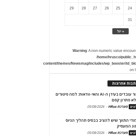
29
28
27
26
25
24
31
« יול
Warning
: A non-numeric value encoun
/home/hrusco/public_h
content/themes/Newsmag/includes/wp_booster/td_bl
on 
תבות אחרונות
שימור עובדים בעידן ה-AI והאי-וודאות: למה פיטורים
א פתרון קסם
מערכת HRus
-
05/08/2026
גים
מודי התווך שיש להציב בבסיס תהליך הגיוס
וג המעסיק
מערכת HRus
-
05/08/2026
גים