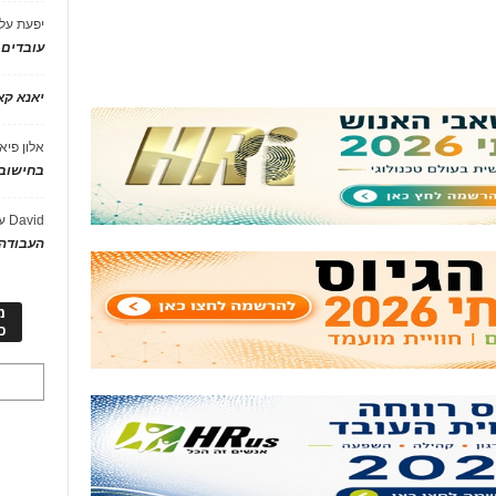
יפעת
על
עובדים
יאנא ק
אלון פיא
בחישוב 
David
ע
העבודה 
מ
כ