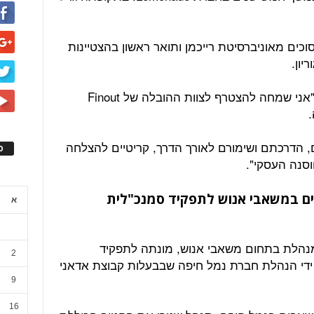
וכים מאוניברסיטת רייכמן ותואר ראשון בהצטיינות
יון.
עם הצטרפותה לחברה אמרה סטון, כי "אני שמחה להצטרף לצוות ההובלה של Finout
, הדרכתם ושימורם לאורך הדרך, קריטיים להצלחה
ס
סנה העסקי".
רים במשאבי אנוש לתפקיד סמנכ"לית
א
 מי שהיתה יותר מ-20 שנה מנהלת בתחום משאבי אנוש, מונתה לתפקיד
2
ידי הנהלת חברת נמל חיפה שבבעלות קבוצת אדאני
9
16