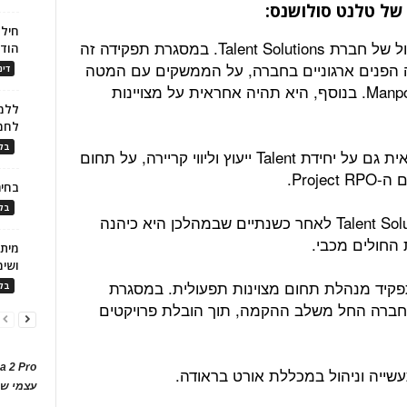
של טלנט סולושנס:
חילו
גלי רימן מונתה לתפקיד מנהלת התפעול של חברת Talent Solutions. במסגרת תפקידה זה
הוד
ה הפנים ארגוניים בחברה, על הממשקים עם המטה
דינ
ועם המחלקות התומכות ב-ManpowerGroup. בנוסף, היא תהיה אחראית על מצויינות
ללמו
לחמ
בלו
עוד במסגרת תפקידה, תהיה רימן אחראית גם על יחידת Talent ייעוץ וליווי קריירה, על תחום
בחיר
בלו
רימן חוזרת כעת לתפקיד בכיר ב-Talent Solutions לאחר כשנתיים שבמהלכן היא כיהנה
החולים מכבי.
ושימ
פקיד מנהלת תחום מצוינות תפעולית. במסגרת
בלו
 החברה החל משלב ההקמה, תוך הובלת פרויקטים
a 2 Pro
עצמי של