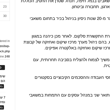
אבים בנמל חיפה, תנהל שטרן את החטיב הכוללת
גון, תחבורה וביטחון.
23
30
כאמור, שטרן מביאה איתה לתפקיד יותר מ-20 שנות ניסיון בניהול בכיר בתחום משאבי
ת התקשורת סלקום. לאחר מכן כיהנה במגוון
 בהם ניהול מערך מרכז שיקום ואחזקה של קבוצת
tered in
tml/wp-
רכז שיקום ואחזקה באלקטרה אפיקים.
ock.php
line
248
משיך לצמוח ולהצליח בסביבה תחרותית, עם
ית.
כ
 יחסי העבודה וההסכמים הקיבוציים בסקטורים
הם ל
בלו
ותואר שני במנהל עסקים עם התמחות במשאבי
7 ע
ומית
בלו