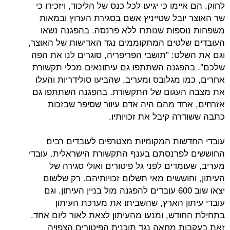
ימו כי יגיעו לכל כנס של הליכוד, ויזכירו כי
יובל שטייניץ אשם בסגירת הערוץ ובמאות
ספות שנותרו ללא פרנסה. בהפגנה נשאו
לטים המתקוממים נגד האדישות של האוצר,
לט: "תושבי הפריפריה, סוגרים לנו את הפה
פגנה השתתפו גם עיתונאים מכלי תקשורת
 מגלובס ומעריב, שהביעו סולידריות והעלו
העגום של התקשורת. בהפגנה השתתפו גם
חד מהם היה אדם עיוור שסיפר שבזכות
רה קיבל את זכויותיו.
שות המקומיות מצטרפים לעובדים רבים
פרנסתם בענף התקשורת הישראלית. עובדי
מדים לפני גל פיטורים ואולי סגירה של
חוששים מאי תשלום זכויותיהם. רק שלשום
יצאו שוב 600 עובדים להפגנה מול בניין העיתון. וגם
ון הארץ, שהשביתו את מערכת העיתון
ודש, ומנעו מהעיתון לצאת לאור ליום אחד.
ת מחאה נגד תוכנית הפיטורים הצפויה