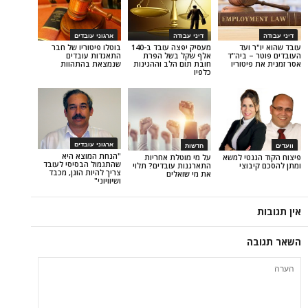
דיני עבודה
ארגוני עובדים
 ועד
מעסיק יפצה עובד ב-140
בוטלו פיטוריו של חבר
 ביה"ד
אלף שקל בשל הפרת
התאגדות עובדים
יטוריו
חובת תום הלב וההגינות
שנמצאת בהתהוות
כלפיו
ארגוני עובדים
חדשות
"הנחת המוצא היא
נטי למשא
על מי מוטלת אחריות
שהתגמול הבסיסי לעובד
וצי
התארגנות עובדים? תלוי
צריך להיות הוגן, מכבד
את מי שואלים
ושיוויוני"
ה