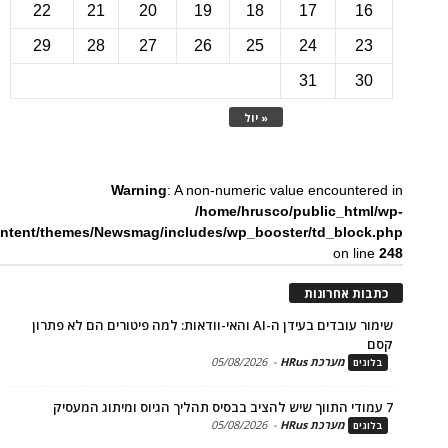
22
21
20
19
18
17
1
29
28
27
26
25
24
2
31
3
« יול
Warning
: A non-numeric value encounte
/home/hrusco/public_htm
content/themes/Newsmag/includes/wp_booster/td_bloc
on li
ת אחרונות
שימור עובדים בעידן ה-AI והאי-וודאות: למה פיטורים הם לא פתרון
מערכת HRus
-
05/08/2026
ים
מערכת HRus
-
05/08/2026
ים