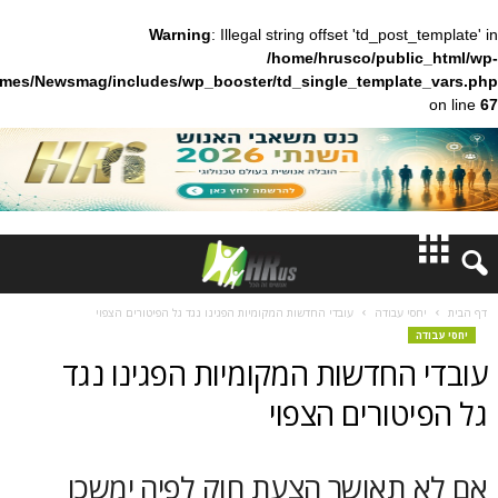
Warning
: Illegal string offset 'td_pos
/home/hrusco/publ
content/themes/Newsmag/includes/wp_booster/td_single_templa
חדשות
 עבודה
עובדי החדשות המקומיות הפגינו נגד גל הפיטורים הצפוי
דעות
החדשות המקומיות הפגינו נגד
ברנז'ה
ורים הצפוי
מאמרים
תאושר הצעת חוק לפיה ימשכו