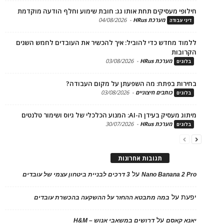
פי מעסיקים תחת אותו גג: חובת שימוע וחלף הודעה מוקדמת
מערכת HRus
-
04/08/2026
 עבודה
ד מחדש כדי להוביל: איך להכשיר את העובדים לחמש השנים
בות
מערכת HRus
-
03/08/2026
ים
ות בפתח: מה השפעתן על מקום העבודה?
כותבים חיצוניים
-
03/08/2026
ים
בעידן ה-AI: המנוע הכלכלי של גיוס ושימור טלנטים
מערכת HRus
-
30/07/2026
ים
תגובות אחרונות
על
Nano Banana 2
3 דרכים לבניית ביטחון עצמי של עובדים
על
במה מתבטא ההחזר על ההשקעה בהכשרת עובדים
על
 קאסם
דרושים במשאבי אנוש – H&M