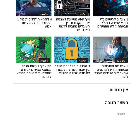
בלוגים
בלוגים
ם כדי
איך ה-AI מסייעת לאבטח
4 דוגמאות לדליפות מידע
ללי
את התקשורת בין
מהחברה בגלל טעויות
חמירים
העובדים מהבית לרשת
אנוש
הארגונית
בלוגים
בלוגים
ונות
3 הבדלים באבטחת סייבר
מה צריך לעשות מנהל
רגונים
בין עבודה שרובה במשרד
משאבי אנוש כדי לוודא
ים מעבר
לעבודה שרובה מהבית
שמירה על אבטחת המידע
בארגון
ה