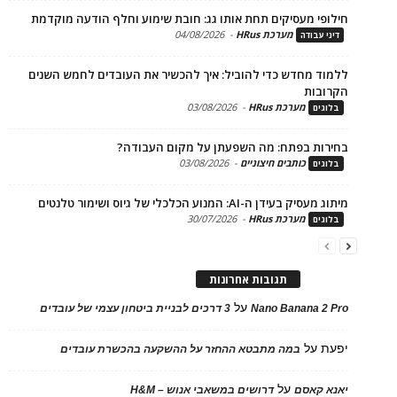
פי מעסיקים תחת אותו גג: חובת שימוע וחלף הודעה מוקדמת
מערכת HRus
-
04/08/2026
 עבודה
ד מחדש כדי להוביל: איך להכשיר את העובדים לחמש השנים
בות
מערכת HRus
-
03/08/2026
ים
ות בפתח: מה השפעתן על מקום העבודה?
כותבים חיצוניים
-
03/08/2026
ים
בעידן ה-AI: המנוע הכלכלי של גיוס ושימור טלנטים
מערכת HRus
-
30/07/2026
ים
תגובות אחרונות
על
Nano Banana 2
3 דרכים לבניית ביטחון עצמי של עובדים
על
במה מתבטא ההחזר על ההשקעה בהכשרת עובדים
על
 קאסם
דרושים במשאבי אנוש – H&M