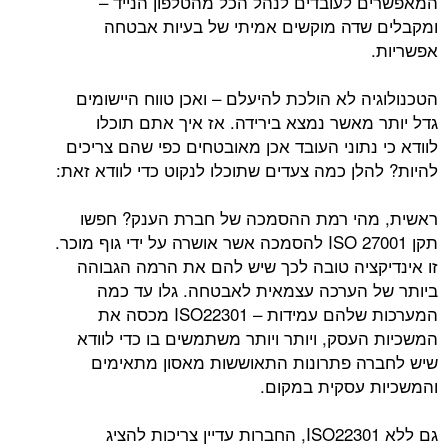
לעובדים לנהל הכל מהטלפון הנייד –
דה מוקשים אמיתי של בעיות אבטחה
 לא הולכת להיעלם – ואכן טווח היישומים
מאשר נמצא בירידה. אז איך אתם תוכלו
תוני העובד אכן מאובטחים כפי שהם צריכים
לן כמה צעדים שתוכלו לנקוט כדי לוודא זאת:
הי רמת ההסמכה של חברת הענק? חפשו
תקן ISO 27001 להסמכה אשר אושרה על ידי גוף מוכר.
ציה טובה לכך שיש להם את הרמה הגבוהה
הערכה עצמאית לאבטחה. גלו עד כמה
המערכות שלהם עמידות – ISO22301 מכסה את
עסק, ויותר ויותר משתמשים בו כדי לוודא
 פתרונות התאוששות מאסון מתאימים
עסקית במקום.
גם ללא ISO22301, החברות עדיין צריכות להציג