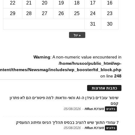
22
21
20
19
18
17
1
29
28
27
26
25
24
2
31
3
« יול
Warning
: A non-numeric value encounte
/home/hrusco/public_htm
content/themes/Newsmag/includes/wp_booster/td_bloc
on li
ת אחרונות
שימור עובדים בעידן ה-AI והאי-וודאות: למה פיטורים הם לא פתרון
מערכת HRus
-
05/08/2026
ים
מערכת HRus
-
05/08/2026
ים