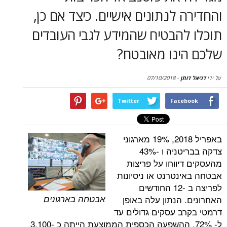
סקירות
 לנתונים אישיים. כיצד אם כן,
דף הבית
להבטיח שהמידע לגבי העובדים
ינו מאובטח?
תן
-
07/10/2018
Twitter
Face
באפריל 2018, 19% מארגוני
צדקה בבריטניה ו -43%
יווחו על פריצות
נטרנט או ניסיונות
לפריצה ב -12 החודשים
אבטחה בארגונים
 הנתון עלה באופן
ב עסקים גדולים עד
ל- 72%. ההשפעה הכספית הממוצעת הייתה כ -3,100