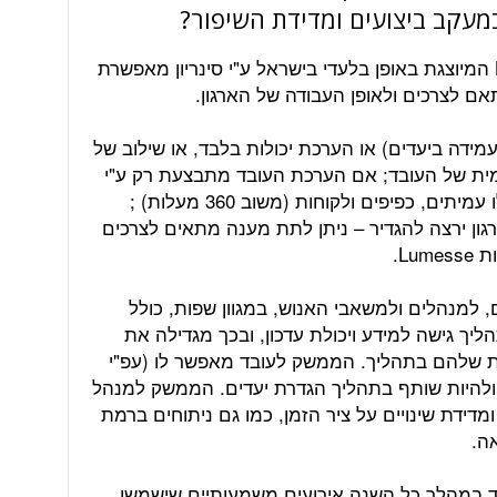
מעקב ביצועים ומדידת השיפור?
מערכת הערכת העובדים של Lumesse המיוצגת באופן בלעדי בישראל ע"י סינריון מאפשרת
 לצרכים ולאופן העבודה של הארגון.
מידה ביעדים) או הערכת יכולות בלבד, או שילוב של
ית של העובד; אם הערכת העובד מתבצעת רק ע"י
מנהל ישיר או גם ע"י מנהל עקיף ואפילו עמיתים, כפיפים ולקוחות (משוב 360 מעלות) ;
רגון ירצה להגדיר – ניתן לתת מענה מתאים לצרכים
Lu.
 למנהלים ולמשאבי האנוש, במגוון שפות, כולל
 גישה למידע ויכולת עדכון, ובכך מגדילה את
 שלהם בתהליך. הממשק לעובד מאפשר לו (עפ"י
ולהיות שותף בתהליך הגדרת יעדים. הממשק למנהל
דידת שינויים על ציר הזמן, כמו גם ניתוחים ברמת
ה.
ד במהלך כל השנה אירועים משמעותיים שישמשו