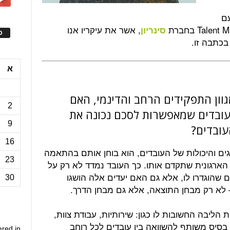
עם
, אשר את עיקריו אנו
סינריון
ס
בכתבה זו.
א
וון התפקידים הרחב והדינמי, האם
2
עובדים שמאפשרות לסכם נכונה את
9
עובדים?
16
ים והיכולות של העובדים, הוא בוחן אותם בהתאמה
23
הארגונית שתקדם אותו. כך העובד נמדד לא רק על
ים שהוגדרו לו, אלא גם האם יעדים אלה הושגו
30
לא רק מבחן התוצאה, אלא גם מבחן הדרך.
הליבה החשובות לו כגון: שירותיות, עבודת צוות,
 בסיס משותף להשוואה בין עובדים לכל רוחב
ered in