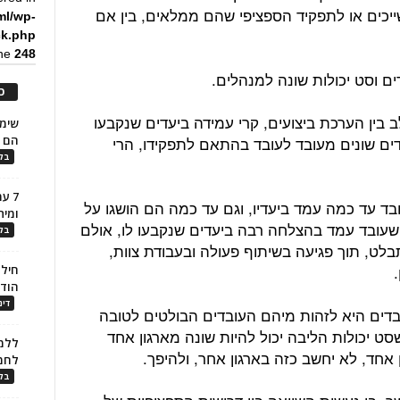
יכים או לתפקיד הספציפי שהם ממלאים, בין אם
ml/wp-
ck.php
ine
248
ים וסט יכולות שונה למנהלים.
כ
בין הערכת ביצועים, קרי עמידה ביעדים שנקבעו
דים שונים מעובד לעובד בהתאם לתפקידו, הרי
הם ל
בלו
7 ע
ובד עד כמה עמד ביעדיו, וגם עד כמה הם הושגו על
ומית
 שעובד עמד בהצלחה רבה ביעדים שנקבעו לו, אולם
בלו
לט, תוך פגיעה בשיתוף פעולה ובעבודת צוות,
חילו
הוד
דינ
דים היא לזהות מיהם העובדים הבולטים לטובה
סט יכולות הליבה יכול להיות שונה מארגון אחד
ללמו
 אחד, לא יחשב כזה בארגון אחר, ולהיפך.
לחמ
בלו