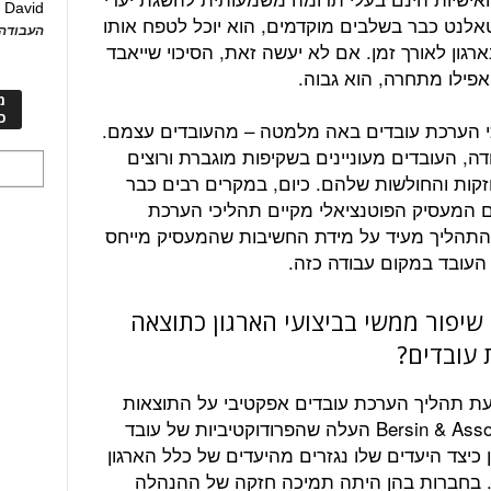
David
ע
כטאלנט כבר בשלבים מוקדמים, הוא יוכל לטפח אותו
העבודה 
רגון לאורך זמן. אם לא יעשה זאת, הסיכוי שייאבד
פילו מתחרה, הוא גבוה.
מ
כ
כי הערכת עובדים באה מלמטה – מהעובדים עצמם.
 דור ה- Y לשוק העבודה, העובדים מעוניינים בשקיפות מוגברת ורוצים
קות והחולשות שלהם. כיום, במקרים רבים כבר
 המעסיק הפוטנציאלי מקיים תהליכי הערכת
 התהליך מעיד על מידת החשיבות שהמעסיק מייחס
העובד במקום עבודה כזה.
שיפור ממשי בביצועי הארגון כתוצאה
 עובדים?
 תהליך הערכת עובדים אפקטיבי על התוצאות
העסקיות של הארגון. מחקר של Bersin & Associates העלה שהפרודוקטיביות של עובד
וא מבין כיצד היעדים שלו נגזרים מהיעדים של כלל הארגון
systematic cascading goal-settin). בחברות בהן היתה תמיכה חזקה של ההנהלה