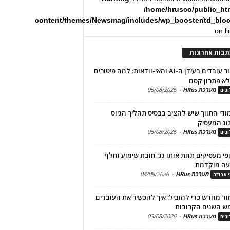
/home/hrusco/public_ht
content/themes/Newsmag/includes/wp_booster/td_blo
on l
תבות אחרונות
שימור עובדים בעידן ה-AI והאי-וודאות: למה פיטורים
א פתרון קסם
מערכת HRus
-
05/08/2026
גים
מודי התווך שיש להציב בבסיס תהליך הגיוס
וג המעסיק
מערכת HRus
-
05/08/2026
גים
פי מעסיקים תחת אותו גג: חובת שימוע וחלף
עה מוקדמת
מערכת HRus
-
04/08/2026
י עבודה
ד מחדש כדי להוביל: איך להכשיר את העובדים
ש השנים הקרובות
מערכת HRus
-
03/08/2026
גים