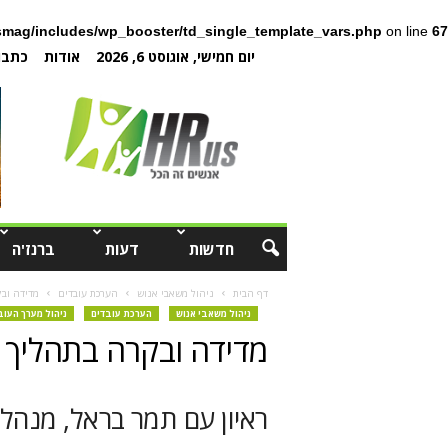
mag/includes/wp_booster/td_single_template_vars.php
on line
67
יום חמישי, אוגוסט 6, 2026
אודות
כתבו 
חדשות
דעות
ברנז'ה
דף הבית
ניהול משאבי אנוש
הערכת עובדים
מדידה וב
ניהול משאבי אנוש
הערכת עובדים
ניהול מערך העוב
מדידה ובקרה בתהליך 