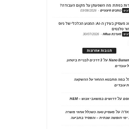
ות בפתח: מה השפעתן על מקום העבודה?
כותבים חיצוניים
-
03/08/2026
גים
מיתוג מעסיק בעידן ה-AI: המנוע הכלכלי של גיוס
ור טלנטים
מערכת HRus
-
30/07/2026
גים
תגובות אחרונות
על
Nano Banan
3 דרכים לבניית ביטחון
 עובדים
ל
במה מתבטא ההחזר על ההשקעה
 עובדים
על
אסם
דרושים במשאבי אנוש – H&M
אדה
על
מעסיק טעה כשכלל אחוזי משרה
ימי חופשה שנתית – והפסיד בתביעה