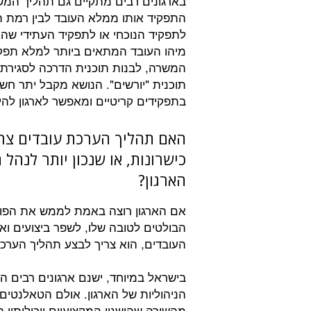
בארגונים רבים מתקיים גם תהליך המשך
התפקיד אותו ממלא העובד לבין רמת הי
לתפקיד הנוכחי או לתפקיד העתידי שהאר
מיהו העובד המתאים ביותר למלא תפקיד
המשרה, לבנות תוכנית הדרכה לסגירת
תוכנית "יורשים". הנושא מקבל יתר חש
בתפקידים קריטיים ומאפשר לארגון להיו
האם תהליך הערכת עובדים צריך
כישרונות, או שנכון יותר לנהל
הארגון?
אם הארגון רוצה באמת לממש את הפוטנ
הבולטים לטובה שלו, לשפר ביצועים ואפ
העובדים, הוא צריך לבצע תהליך הערכת
בישראל במיוחד, ישנם ארגונים רבים ה
הניהוליות של הארגון. אולם הטאלנטים 
מהשורה שהישגיו המקצועיים ויכולותיו