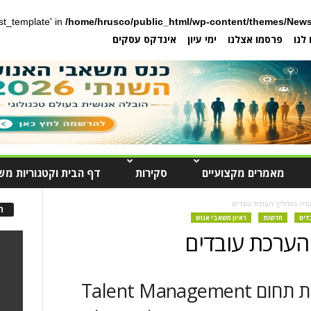
post_template' in
/home/hrusco/public_html/wp-content/themes/News
לנו
פרסמו אצלנו
ימי עיון
אינדקס עסקים
מאמרים מקצועיים
סקירות
דף הבית וקטגוריות מש
קרה בתהליך הערכת עובדים
ה
דים
חדשות
ראיון משאבי אנוש
הערכת עובדים
ראיון עם תמר בראל, מנהלת תחום Talent Management