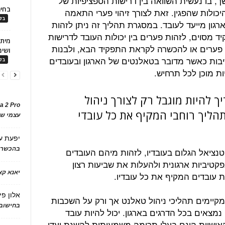
, בו נעשית השוואה בין דרישות הספציפיות של
בחיר
כולות שהפגין. זאת לצורך זיהוי פערי התאמה
בלו
גון מייעד לעובד. במסגרת תהליך זה ניתן לזהות
 מסוים, לזהות פערים בין יכולות העובד לדרישות
 פערים או להכשרה לקראת התפקיד הבא, ולבנות
ושימ
יבות כאשר מדובר בטאלנטים של הארגון ובעובדים
בלו
ת מוכן לכל תרחיש.
 להיות מוגבל רק לצורך ניהול
a 2 Pro
 תהליך רוחבי המקיף את כל עובדי
עצמי של
יפעת
ע
בהכשרת
ציאל הגלום בעובדיו, לזהות מיהם העובדים
קטיביות ארגונית ולהעלות את שביעות רצון
יאנא ק
 עובדים המקיף את כל עובדיו.
אלון פי
מקיימים תהליכי ניהול טאלנט אך ורק על השכבות
בחישוב 
נמצאים בכל הדרגים בארגון. יכול להיות עובד
 האישיות הינם בעלי תרומה משמעותית להשגת יעדי