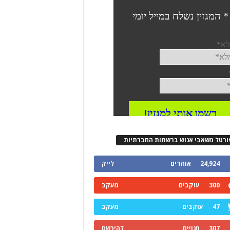
ורטל משאבי אנוש ברשתות החברתיות
24,924
אוהדים
לייק
300
עוקבים
מעקב
47
עוקבים
מעקב
307
מנויים
להירשם