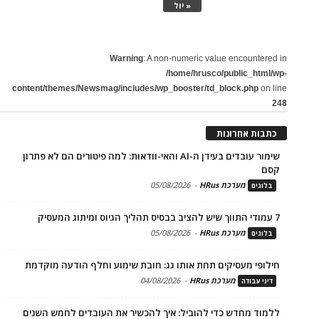
« יול
Warning
: A non-numeric value encountered in
/home/hrusco/public_html/wp-
content/themes/Newsmag/includes/wp_booster/td_block.php
on line
248
כתבות אחרונות
שימור עובדים בעידן ה-AI והאי-וודאות: למה פיטורים הם לא פתרון
קסם
מערכת HRus
-
05/08/2026
בלוגים
7 עמודי התווך שיש להציב בבסיס תהליך הגיוס ומיתוג המעסיק
מערכת HRus
-
05/08/2026
בלוגים
חילופי מעסיקים תחת אותו גג: חובת שימוע וחלף הודעה מוקדמת
מערכת HRus
-
04/08/2026
דיני עבודה
ללמוד מחדש כדי להוביל: איך להכשיר את העובדים לחמש השנים