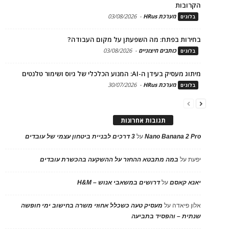
הקרובות
מערכת HRus
-
03/08/2026
בלוגים
בחירות בפתח: מה השפעתן על מקום העבודה?
כותבים חיצוניים
-
03/08/2026
בלוגים
מיתוג מעסיק בעידן ה-AI: המנוע הכלכלי של גיוס ושימור טלנטים
מערכת HRus
-
30/07/2026
בלוגים
תגובות אחרונות
Nano Banana 2 Pro
על
3 דרכים לבניית ביטחון עצמי של עובדים
יפעת
על
במה מתבטא ההחזר על ההשקעה בהכשרת עובדים
יאנא קאסם
על
דרושים במשאבי אנוש – H&M
אלון פיאדה
על
מעסיק טעה כשכלל אחוזי משרה בחישוב ימי חופשה
שנתית – והפסיד בתביעה