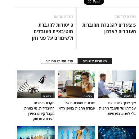
כתבה קודמת
כתבה הבאה
5 צעדים להגברת מחוברות
3 יסודות להגברת
העובדים לארגון
מוטיבציית העובדים
ולשימורם על פני זמן
מאמרים קשורים
עוד מאותו הכותב
בלוגים
בלוגים
בלוגים
איך צריך למדוד את
יתרונות וחסרונות של
תקרת הזכוכית
עבודתו של העובד מהבית
עבודה מהבית באופן מלא
ההיברידית: מי באמת
בלי לפגוע בפרטיותו
מקבל קידום בעידן
העבודה מרחוק