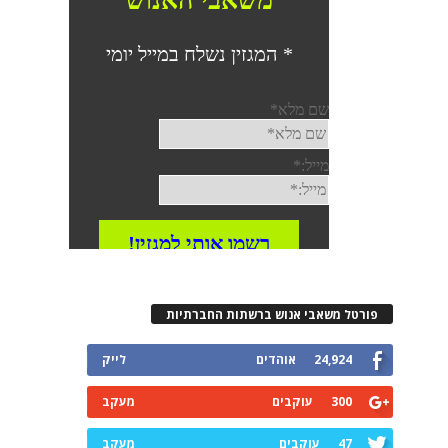
פורטל משאבי אנוש ברשתות החברתיות
24,924
אוהדים
לייק
300
עוקבים
מעקב
47
עוקבים
מעקב