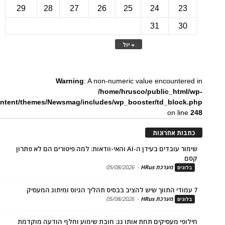
29
28
27
26
25
24
2
31
3
« יול
Warning
: A non-numeric value encounte
/home/hrusco/public_htm
content/themes/Newsmag/includes/wp_booster/td_bloc
on li
ת אחרונות
שימור עובדים בעידן ה-AI והאי-וודאות: למה פיטורים הם לא פתרון
מערכת HRus
-
05/08/2026
ים
מערכת HRus
-
05/08/2026
ים
פי מעסיקים תחת אותו גג: חובת שימוע וחלף הודעה מוקדמת