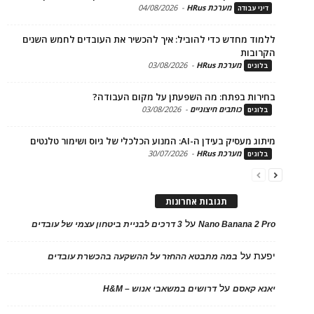
מערכת HRus
-
04/08/2026
 עבודה
ד מחדש כדי להוביל: איך להכשיר את העובדים לחמש השנים
בות
מערכת HRus
-
03/08/2026
ים
ות בפתח: מה השפעתן על מקום העבודה?
כותבים חיצוניים
-
03/08/2026
ים
בעידן ה-AI: המנוע הכלכלי של גיוס ושימור טלנטים
מערכת HRus
-
30/07/2026
ים
תגובות אחרונות
על
Nano Banana 2
3 דרכים לבניית ביטחון עצמי של עובדים
על
במה מתבטא ההחזר על ההשקעה בהכשרת עובדים
על
 קאסם
דרושים במשאבי אנוש – H&M