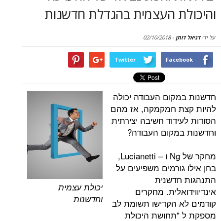
סקירות
ת העצמית בהגדלת חדשנות
דף הבית
תן
-
02/10/2018
Twitter
Face
קום העבודה יכולה
ת חמקמקה, אז מהם
ידוד חשיבה יצירתית
מקום העבודה?
מחקר של Ng ו – Lucianetti,
גורמים משפיעים על
חדשנית
יכולת עצמית
אלית. מחקרים
וחדשנות
 הקדישו תשומת לב
"תחושת היכולת