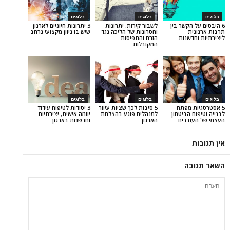
בלוגים
בלוגים
קשר בין
לשבור קירות: יתרונות
3 יתרונות חיוניים לארגון
וחסרונות של הליכה נגד
שיש בו גיוון מקצועי נרחב
נות
הזרם והתפיסות
המקובלות
בלוגים
בלוגים
מפתח
5 סיבות לכך שציות עיוור
3 יסודות לטיפוח עידוד
ביטחון
למנהלים פוגע בהצלחת
יוזמה אישית, יצירתיות
דים
הארגון
וחדשנות בארגון
ה