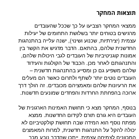
המחקר
קר הצביעו על כך שככל שהעובדים
טוחים יותר בשלושת התחומים של יעילות
רתיות, שכנוע ושינוי), ישנה עלייה בהתנהגות
להם, בהתאם. הדבר מדגיש את הקשר בין
ניטיביות של העובדים לגבי היכולות שלהם,
 לאחר מכן. הכבוד של הקולגות והעידוד
ע גם כן ומסייע בהתנהגות חדשנית –
וטים יותר לשתף ולתרום כאשר הם מעלים
ות שלהם ומאמציהם מכובדים. זה הולך דרך
חתת החרדות והפחדים שמונעים חדשנות.
חקר מצא כי תחושת האמינות הארגונית של
יא גורם תורם לקידום החדשנות. ממצא
 הוא המידה שבה תחושת קולקטיביזם לא
ל על התנהגות חדשנית, למרות המאמצים
לצמיחה עצמית. ייתכן שהדבר נובע מכך