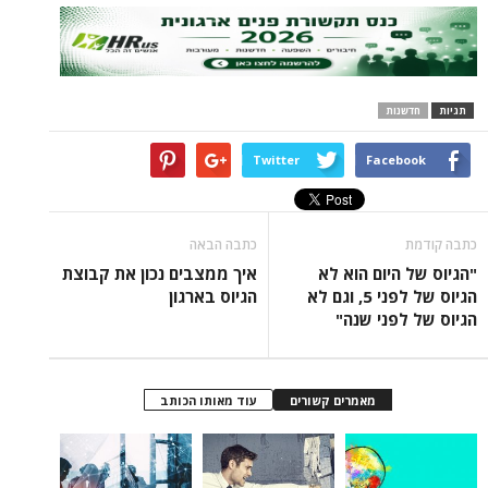
ות
Twitter
Face
כתבה הבאה
יום הוא לא
איך ממצבים נכון את קבוצת
הגיוס של לפני 5, וגם לא
הגיוס בארגון
פני שנה"
מאמרים קשורים
עוד מאותו הכותב