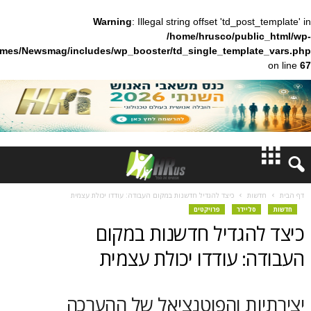
Warning
: Illegal string offset 'td_pos
/home/hrusco/publ
content/themes/Newsmag/includes/wp_booster/td_single_templa
חדשות
ות
כיצד להגדיל חדשנות במקום העבודה: עודדו יכולת עצמית
ליידר
פרויקטים
דעות
הגדיל חדשנות במקום
ברנז'ה
: עודדו יכולת עצמית
מאמרים
ות והפוטנציאל של ההערכה