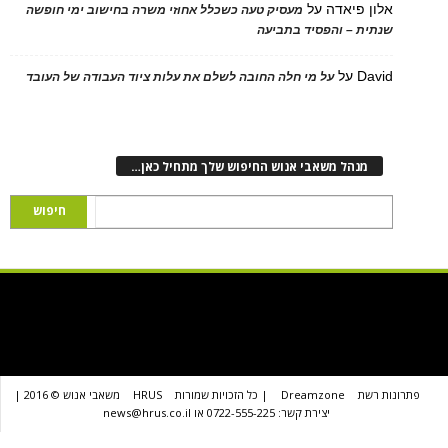
 פיאדה
על
מעסיק טעה כשכלל אחוזי משרה בחישוב ימי חופשה
ת – והפסיד בתביעה
D
על
על מי חלה החובה לשלם את עלות ציוד העבודה של העובד
נהל משאבי אנוש החיפוש שלך מתחיל כאן…
שת
Dreamzone
| כל הזכויות שמורות
HRUS
משאבי אנוש © 2016 |
יצירת קשר: 0722-555-225 או news@hrus.co.il