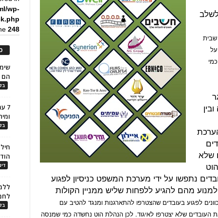
ml/wp-
לשלב
ck.php
ine
248
 שבית
על
כ
כמי
הם ל
בלו
ר
בין
7 ע
ומית
בלו
הערכת
דים
חילו
 שלא
הוד
וט
דינ
עובדים נתפשו על ידי מערכת המשפט כניסיון לפגוע
ללמו
 למנוע מהם להגיע ללפחות שליש ממניין הקולות
לחמ
ונים לפגוע בעובדים שהצטרפו להתארגנות ומנגד להטיב עם
בלו
ת העובדים שלא יצטרפו לאיגוד. לכן הנהלת הוט נחשדה כמי שמנסה