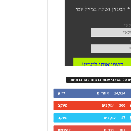
ורטל משאבי אנוש ברשתות החברתיות
24,924
אוהדים
לייק
300
עוקבים
מעקב
47
עוקבים
מעקב
307
מנויים
להירשם