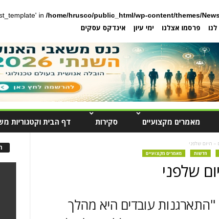
post_template' in
/home/hrusco/public_html/wp-content/themes/News
לנו
פרסמו אצלנו
ימי עיון
אינדקס עסקים
מאמרים מקצועיים
סקירות
דף הבית וקטגוריות מש
 – היום שלפני
ה
חדשות
מאמרים מקצועיים
ום שלפני
 "התארגנות עובדים היא מהלך