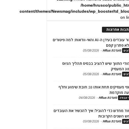
/home/hrusco/public_ht
content/themes/Newsmag/includes/wp_booster/td_blo
on l
תבות אחרונות
שימור עובדים בעידן ה-AI והאי-וודאות: למה פיטורים
א פתרון קסם
מערכת HRus
-
05/08/2026
גים
מודי התווך שיש להציב בבסיס תהליך הגיוס
וג המעסיק
מערכת HRus
-
05/08/2026
גים
פי מעסיקים תחת אותו גג: חובת שימוע וחלף
עה מוקדמת
מערכת HRus
-
04/08/2026
י עבודה
ד מחדש כדי להוביל: איך להכשיר את העובדים
ש השנים הקרובות
מערכת HRus
-
03/08/2026
גים