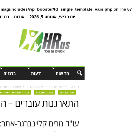
mag/includes/wp_booster/td_single_template_vars.php
on line
67
יום רביעי, אוגוסט 5, 2026
אודות
כתבו 
חדשות
דעות
ברנז'ה
דף הבית
יחסי עבודה
ארגוני עובדים
התארגנות עובדים
יחסי עבודה
ארגוני עובדים
זכויות עובדים ומעסיקים
התארגנות עובדים – הי
עו"ד מרים קליינברגר-אתר: