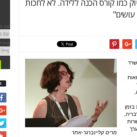
ק כמו קורס הכנה ללידה. לא לחכות
עושים"
שרד
20, בפני מאות
פ
,
 בזמן
בריה,
שרות
ערך
מרים קליינברגר-אתר