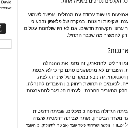
כל הקלפים נטרפים בשנייה אחת.
David
ע
העבודה 
אמצעות פגישות עבודה עם מנהלים. אפשר לשמוע
ה. שקיפות והוגנות. במקרה של פלאפון נקבע כי
מ
 ערוצי תקשורת חדשים. אם לא היו שולחנות עגולים
כ
 רק להמשיך מה שכבר התחיל.
רגנות?
ו ויחליטו להתארגן, זה מזמן את ההנהלה
. העובדים לא מתארגנים סתם כך כי לא אכפת
תעסוקתי. זה נובע במקרים של שינוי רגולציה,
. לפעמים זו תחושת ריחוק בין העובדים להנהלה,
חלק מהאביב החברתי. לעתים הטריגר להתארגנות
שביתה הגדולה בחיפה כימיכלים. שביתה דרמטית
עד משרד הביטחון. אותה שביתה דרמטית שיצרה
ל עבודה
נוקשה ושרירותי פיטר עובד (אב טרי לתינוקת), כי העובד