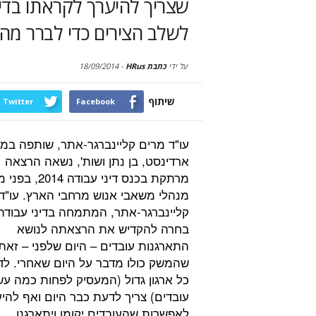
שצריך להיערך לקראתו בדיו
לשלב הצירים כדי לברר מה 
על ידי
כתבת HRus
-
18/09/2014
שיתוף
Twitter
Facebook
עו"ד מרים קליינברגר-אתר, שותפה במ
ארדינסט, בן נתן ושות', נשאה הרצאה
מרתקת בכנס דיני עבודה 14
מנהלי משאבי אנוש מרחבי הארץ. עו"ד
קליינברגר-אתר, המתמחה בדיני עבודה
בחרה להקדיש את הרצאתה לנושא
התארגנות עובדים – היום שלפני – זאת
שהמשק כולו מדבר על היום שאחרי. לד
כל ארגון גדול (המעסיק לפחות כמה ע
עובדים) צריך לדעת כבר היום ואף להי
לאפשרות שהעובדים יקומו ויתארגנו.