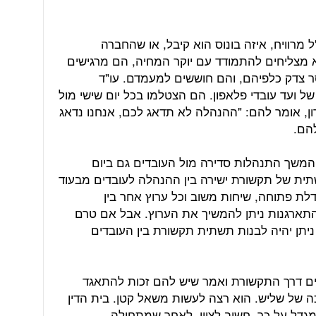
מרוויח, איזה בונוס הוא קיבל, או שהחברה
 מצליחים להתמודד עם יוקר המחיה, הם מרגישים
 צדק כלפיהם, והם חוששים למעמדם. עו"ד
ל ועד עובדי פלאפון. הם הצטלמו בכל יום שישי מול
ון, אומר להם: "ההנהלה לא תדאג לכם, אנחנו נדאג
להם.
המשך התנהלות סדירה מול העובדים גם ביום
ית של תקשורת ישירה בין ההנהלה לעובדים מבעוד
 דלת פתוחה, שיחות משוב וכל ערוץ אחר בין
תארגנות ניתן להמשיך את הערוץ. אבל אם טרם
ניתן יהיה לבנות תשתית תקשורת בין העובדים
ים דרך התקשורת ואמר שיש להם זכות להתאגד
 של שליש. הוא רצה לעשות משאל קטן. בית הדין
מגדל על כך. חשוב לציין, לאחר שמתחילה