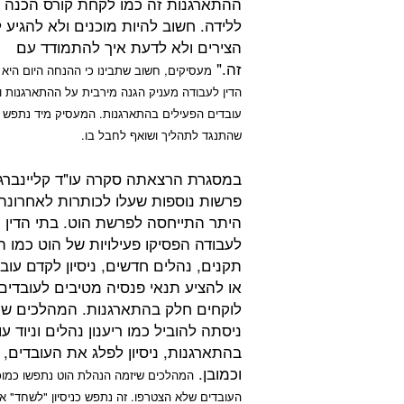
ההתארגנות זה כמו לקחת קורס הכנה
ללידה. חשוב להיות מוכנים ולא להגיע 
הצירים ולא לדעת איך להתמודד עם
זה."
מעסיקים, חשוב שתבינו כי ההנחה היום היא
הדין לעבודה מעניק הגנה מירבית על ההתארגנות ו
עובדים הפעילים בהתארגנות. המעסיק מיד נתפש 
שהתנגד לתהליך ושואף לחבל בו.
במסגרת הרצאתה סקרה עו"ד קליינברג
פרשות נוספות שעלו לכותרות לאחרונה ו
היתר התייחסה לפרשת הוט. בתי הדין
לעבודה הפסיקו פעילויות של הוט כמו 
תקנים, נהלים חדשים, ניסיון לקדם עוב
או להציע תנאי פנסיה מטיבים לעובדים
לוקחים חלק בהתארגנות. המהלכים שה
ניסתה להוביל כמו ריענון נהלים וניוד 
בהתארגנות, ניסיון לפלג את העובדים,
וכמובן.
המהלכים שיזמה הנהלת הוט נתפשו כמוכו
העובדים שלא הצטרפו. זה נתפש כניסיון "לשחד" א