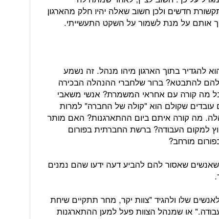
קשורת חדשים ולכן חשוב שאלה יהיו חלק מהארגון
שיך אותם על מנת לשמור על השקט התעשייתי.
א להגדיר בתוך הארגון מיהו מנהל. זה נשמע
 להם להתבטא? ברור שלחברי ההנהלה הבכירה
בל מה קורה עם אחראי המשמרת? אנשי משאבי
 עובדים שקולם הוא "קולה של החברה" למרות
לה. מה קורה איתם ביום ההתארגנות? האם מותר
ץ למקום העבודה? ברשת החברתית בפורום
ורום מורחב?
שאנשים שאסור להם להביע דעה ידעו שהם נמנים
.
אנשים שלו ולהגיד "צוות יקר, מחר תתקיים שיחת
קשורה לעבודה." או שמנהל הצוות פעל למען ההתארגנות