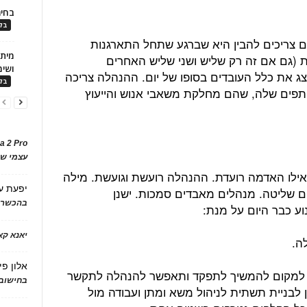
בחיר
בלו
 צריכים להבין היא שברגע שתחל התארגנות
 (גם אם זה רק שליש ושני שליש האחרים
ושימ
ייצג את כלל העובדים בסופו של יום. ההנהלה צריכה
בלו
תפים שלה, שהם מחלקת משאבי אנוש והייעוץ
a 2 Pro
עצמי של
ילו האדמה רועדת. ההנהלה רועשת וגועשת. מילה
יפעת
ע
 שליטה. מנהלים מאבדים סמכות. ישנן
בהכשרת
וע כבר היום על מנת:
יאנא ק
אלון פי
 למקום להמשיך לתפקד ותאפשר להנהלה לתקשר
בחישוב 
 לבניית תשתית לניהול משא ומתן ועבודה מול