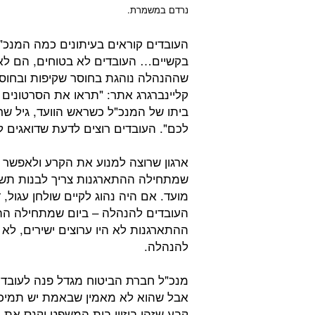
נרדם במשמרת.
העובדים קוראים בעיתונים כמה המנכ"ל 
בקשיים… העובדים לא בטוחים, הם לא
שההנהלה נוהגת בחוסר שקיפות ובחוסר
קליינברגרג אתר: "תראו את הסרטונים ש
ביתו של המנכ"ל כשראש הוועד, גיל שר
לכם". העובדים רוצים לדעת שדואגים 
ארגון שרוצה למנוע את הקרע ולאפשר 
שמתחילה ההתארגנות צריך לבנות תשת
מועד. אם היה נהוג לקיים שולחן עגול,
העובדים להנהלה – ביום שמתחילה הה
ההתארגנות לא היו ערוצים ישירים, לא 
להנהלה.
מנכ"ל חברת הביטוח מגדל פנה לעובד
אבל שהוא לא מאמין שבאמת יש תמיכה
קבע שזהו ביזיון בית המשפט וקנס את 