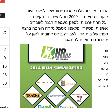
דות בארץ ובעולם זו זכות ייסוד של כל אדם ועובד.
בישראל זכות זו תמיד הייתה קיימת בחקיקה ובפסיקה. ב-2009 החלו שינוים בחקיקה
ס
על ההתארגנות ולספק מעטפת הגנה לעובדים
ונית. פסק דין פלאפון מסמל נקודה חשובה ברצף.
א
תו של בית הדין לעבודה ביחס לחובתו להגן על
ל זכותם החוקית להתאגד.
2
ות
פטי.
9
היו
16
ם לא
ה
23
ו. לכן
30
 לנהוג
ered in