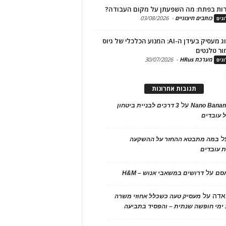
ות בפתח: מה השפעתן על מקום העבודה?
כותבים חיצוניים
-
03/08/2026
גים
מיתוג מעסיק בעידן ה-AI: המנוע הכלכלי של גיוס
ור טלנטים
מערכת HRus
-
30/07/2026
גים
תגובות אחרונות
על
Nano Banan
3 דרכים לבניית ביטחון
 עובדים
ל
במה מתבטא ההחזר על ההשקעה
 עובדים
על
אסם
דרושים במשאבי אנוש – H&M
אדה
על
מעסיק טעה כשכלל אחוזי משרה
ימי חופשה שנתית – והפסיד בתביעה