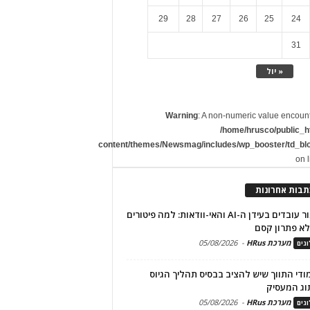
29
28
27
26
25
24
31
« יול
Warning
: A non-numeric value encoun
/home/hrusco/public_h
content/themes/Newsmag/includes/wp_booster/td_bl
on 
תבות אחרונות
שימור עובדים בעידן ה-AI והאי-וודאות: למה פיטורים
א פתרון קסם
מערכת HRus
-
05/08/2026
גים
מודי התווך שיש להציב בבסיס תהליך הגיוס
וג המעסיק
מערכת HRus
-
05/08/2026
גים