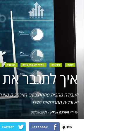
דעות
בלוגים
ניהול משאבי אנוש
כח אדם
איך לתגבר את 
העבודה מהבית פתחה בפני הארגונים מאגר 
העובדים המרוחקים הללו
על ידי
מערכת HRus
-
08/08/2021
שיתוף
Twitter
Facebook