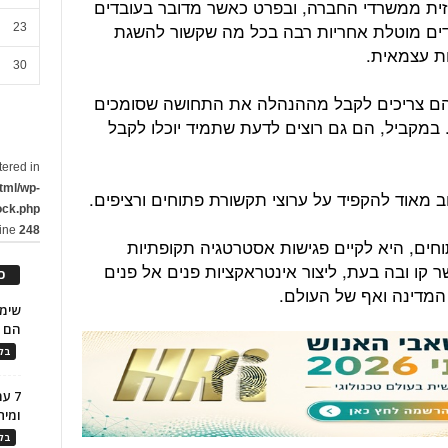
זית ממשרדי החברה, ובפרט כאשר מדובר בעובדים
דים מוטלת אחריות רבה בכל מה שקשור להשגת
23
ות עצמאית.
30
, הם צריכים לקבל מההנהלה את התחושה שסומכים
. במקביל, הם גם רוצים לדעת שתמיד יוכלו לקבל
tered in
tml/wp-
 מאוד להקפיד על ערוצי תקשורת פתוחים ורציפים.
ock.php
line
248
חים, היא לקיים פגישות אסטרטגיה תקופתיות
שר קו ובה בעת, ליצור אינטראקציות פנים אל פנים
כ
המדינה ואף של העולם.
הם ל
בלו
7 ע
ומית
בלו