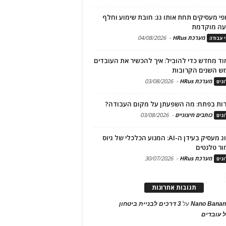
פי מעסיקים תחת אותו גג: חובת שימוע וחלף
עה מוקדמת
מערכת HRus
-
04/08/2026
י עבודה
ד מחדש כדי להוביל: איך להכשיר את העובדים
ש השנים הקרובות
מערכת HRus
-
03/08/2026
גים
ות בפתח: מה השפעתן על מקום העבודה?
כותבים חיצוניים
-
03/08/2026
גים
מיתוג מעסיק בעידן ה-AI: המנוע הכלכלי של גיוס
ור טלנטים
מערכת HRus
-
30/07/2026
גים
תגובות אחרונות
Nano Banan
על
3 דרכים לבניית ביטחון
 עובדים