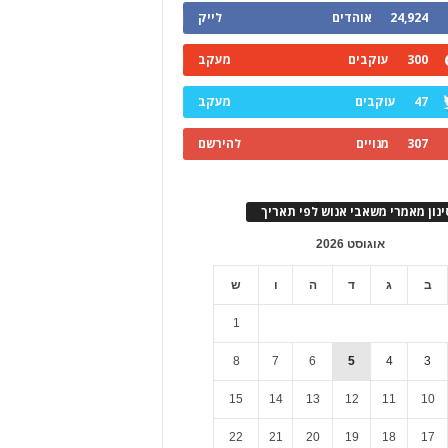
24,924
אוהדים
לייק
300
עוקבים
מעקב
47
עוקבים
מעקב
307
מנויים
להירשם
ינון מאמרי משאבי אנוש לפי תאריך
אוגוסט 2026
ב
ג
ד
ה
ו
ש
1
8
7
6
5
4
3
15
14
13
12
11
10
22
21
20
19
18
17