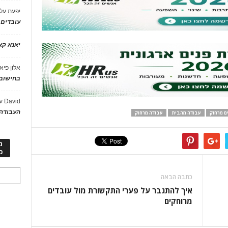
יפעת
על
עובדים
יאנא ק
אלון פיא
בחישוב 
David
ע
העבודה 
ים מרחוק
עבודה מהבית
עבודה מרחוק
מ
כ
כתבה הבאה
איך להתגבר על פערי התקשורת מול עובדים
מרוחקים