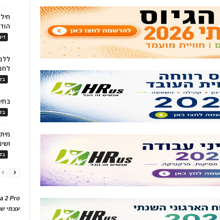
חילו
הוד
דינ
ללמו
לחמ
בלו
בחיר
בלו
ושימ
בלו
a 2 Pro
עצמי של