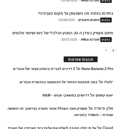
מערכת HRus
-
03/08/2026
בלוגים
בחירות בפתח: מה השפעתן על מקום העבודה?
כותבים חיצוניים
-
03/08/2026
בלוגים
מיתוג מעסיק בעידן ה-AI: המנוע הכלכלי של גיוס ושימור טלנטים
מערכת HRus
-
30/07/2026
בלוגים
תגובות אחרונות
על
Nano Banana 2 Pro
3 דרכים לבניית ביטחון עצמי של עובדים
יפעת
על
במה מתבטא ההחזר על ההשקעה בהכשרת עובדים
על
יאנא קאסם
דרושים במשאבי אנוש – H&M
אלון פיאדה
על
מעסיק טעה כשכלל אחוזי משרה בחישוב ימי חופשה
שנתית – והפסיד בתביעה
David
על
על מי חלה החובה לשלם את עלות ציוד העבודה של העובד