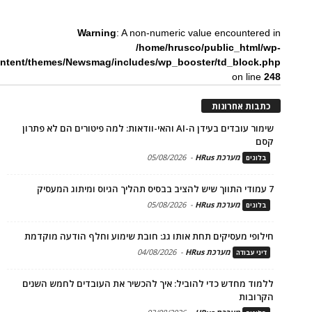
Warning
: A non-numeric value encountered in
/home/hrusco/public_html/wp-
ntent/themes/Newsmag/includes/wp_booster/td_block.php
on line
248
כתבות אחרונות
שימור עובדים בעידן ה-AI והאי-וודאות: למה פיטורים הם לא פתרון
קסם
מערכת HRus
-
05/08/2026
בלוגים
7 עמודי התווך שיש להציב בבסיס תהליך הגיוס ומיתוג המעסיק
מערכת HRus
-
05/08/2026
בלוגים
חילופי מעסיקים תחת אותו גג: חובת שימוע וחלף הודעה מוקדמת
מערכת HRus
-
04/08/2026
דיני עבודה
ללמוד מחדש כדי להוביל: איך להכשיר את העובדים לחמש השנים
הקרובות