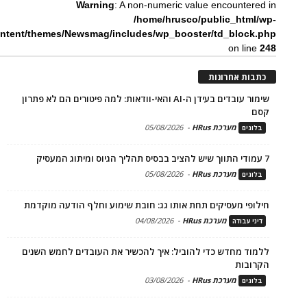
Warning
: A non-numeric value encountered in
/home/hrusco/public_html/wp-
ntent/themes/Newsmag/includes/wp_booster/td_block.php
on line
248
כתבות אחרונות
שימור עובדים בעידן ה-AI והאי-וודאות: למה פיטורים הם לא פתרון
קסם
מערכת HRus
-
05/08/2026
בלוגים
7 עמודי התווך שיש להציב בבסיס תהליך הגיוס ומיתוג המעסיק
מערכת HRus
-
05/08/2026
בלוגים
חילופי מעסיקים תחת אותו גג: חובת שימוע וחלף הודעה מוקדמת
מערכת HRus
-
04/08/2026
דיני עבודה
ללמוד מחדש כדי להוביל: איך להכשיר את העובדים לחמש השנים
הקרובות
מערכת HRus
-
03/08/2026
בלוגים