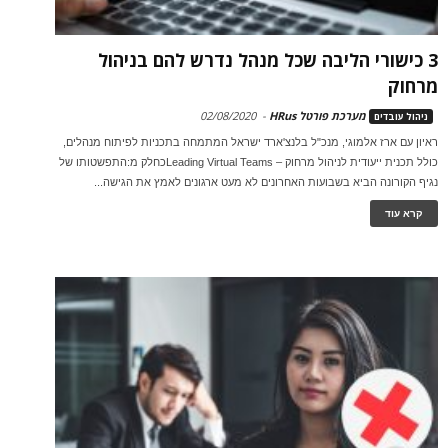
3 כישורי הליבה שכל מנהל נדרש להם בניהול
מרחוק
מערכת פורטל HRus
-
02/08/2020
ניהול עובדים
ראיון עם ארז אלמוגי, מנכ"ל בלנצ'ארד ישראל המתמחה בתכניות לפיתוח מנהלים,
כולל תכנית ייעודית לניהול מרחוק – Leading Virtual Teamsכחלק מ:התפשטותו של
נגיף הקורונה הביא בשבועות האחרונים לא מעט ארגונים לאמץ את הגישה...
קרא עוד