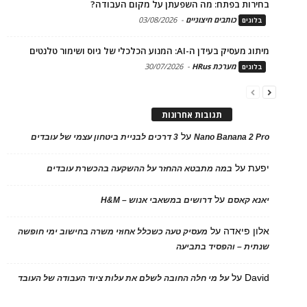
בחירות בפתח: מה השפעתן על מקום העבודה?
כותבים חיצוניים
-
03/08/2026
בלוגים
מיתוג מעסיק בעידן ה-AI: המנוע הכלכלי של גיוס ושימור טלנטים
מערכת HRus
-
30/07/2026
בלוגים
תגובות אחרונות
על
Nano Banana 2 Pro
3 דרכים לבניית ביטחון עצמי של עובדים
יפעת
על
במה מתבטא ההחזר על ההשקעה בהכשרת עובדים
על
יאנא קאסם
דרושים במשאבי אנוש – H&M
אלון פיאדה
על
מעסיק טעה כשכלל אחוזי משרה בחישוב ימי חופשה
שנתית – והפסיד בתביעה
David
על
על מי חלה החובה לשלם את עלות ציוד העבודה של העובד