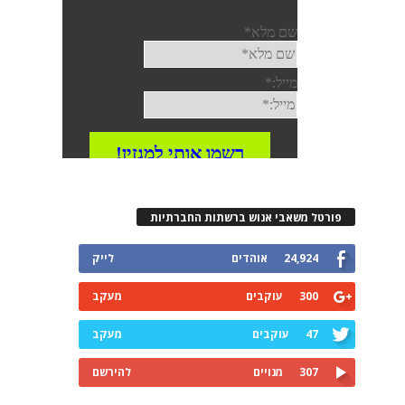
פורטל משאבי אנוש ברשתות החברתיות
24,924
אוהדים
לייק
300
עוקבים
מעקב
47
עוקבים
מעקב
307
מנויים
להירשם