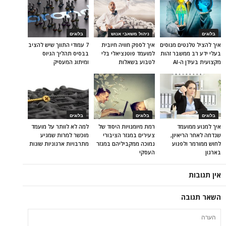
בלוגים
ניהול משאבי אנוש
בלוגים
איך להציל טלנטים מנוסים
איך לספק חוויה חיובית
7 עמודי התווך שיש להציב
בעלי ידע רב ממשבר זהות
למועמד פוטנציאלי בלי
בבסיס תהליך הגיוס
מקצועית בעידן ה-AI
לטבוע בשאלות
ומיתוג המעסיק
בלוגים
בלוגים
בלוגים
איך למנוע ממועמד
רמת מיומנויות היסוד של
למה לא לוותר על מועמד
שנדחה לאחר הריאיון,
צעירים במגזר הציבורי
מוכשר למרות שמגיע
לחוש ממורמר ולפגוע
נמוכה ממקביליהם במגזר
מתרבויות ארגוניות שונות
בארגון
העסקי
אין תגובות
השאר תגובה