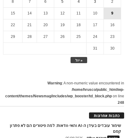
8
7
6
5
4
3
2
15
14
13
12
11
10
9
22
21
20
19
18
17
16
29
28
27
26
25
24
23
31
30
« יול
Warning
: A non-numeric value encountered in
/home/hrusco/public_html/wp-
content/themes/Newsmag/includes/wp_booster/td_block.php
on line
248
כתבות אחרונות
שימור עובדים בעידן ה-AI והאי-וודאות: למה פיטורים הם לא פתרון
קסם
מערכת HRus
-
05/08/2026