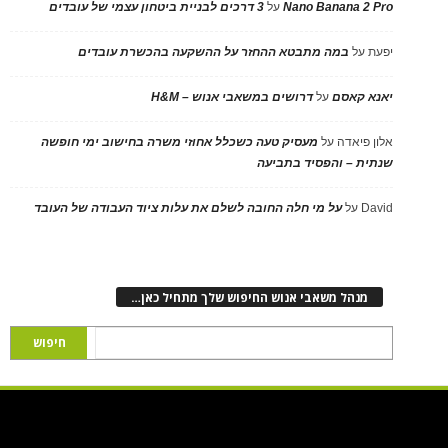
Nano Banana 2 Pro
על
3 דרכים לבניית ביטחון עצמי של עובדים
יפעת
על
במה מתבטא ההחזר על ההשקעה בהכשרת עובדים
יאנא קאסם
על
דרושים במשאבי אנוש – H&M
אלון פיאדה
על
מעסיק טעה כשכלל אחוזי משרה בחישוב ימי חופשה
שנתית – והפסיד בתביעה
David
על
על מי חלה החובה לשלם את עלות ציוד העבודה של העובד
מנהל משאבי אנוש החיפוש שלך מתחיל כאן…