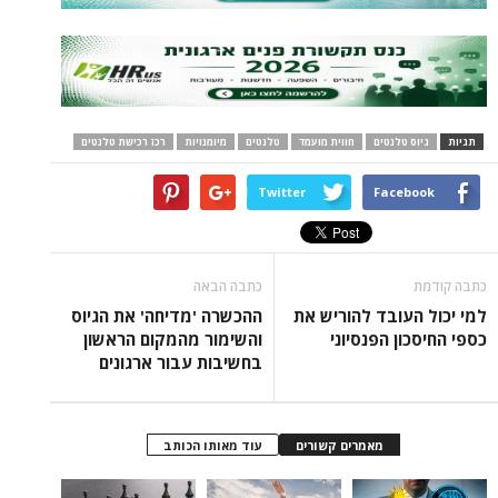
תגיות
גיוס טלנטים
חווית מועמד
טלנטים
מיומנויות
רכז רכישת טלנטים
Twitter
Facebook
כתבה קודמת
כתבה הבאה
למי יכול העובד להוריש את
ההכשרה 'מדיחה' את הגיוס
כספי החיסכון הפנסיוני
והשימור מהמקום הראשון
בחשיבות עבור ארגונים
מאמרים קשורים
עוד מאותו הכותב