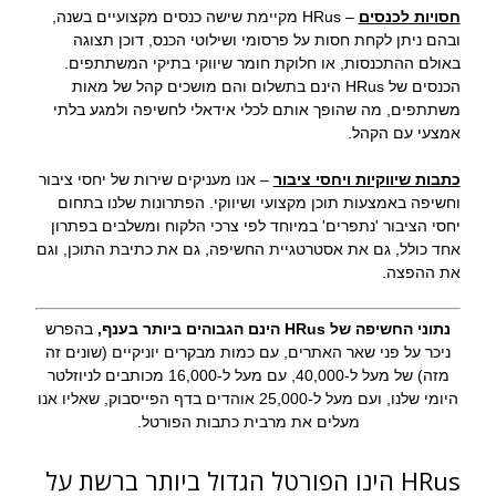
חסויות לכנסים
– HRus מקיימת שישה כנסים מקצועיים בשנה,
ובהם ניתן לקחת חסות על פרסומי ושילוטי הכנס, דוכן תצוגה
באולם ההתכנסות, או חלוקת חומר שיווקי בתיקי המשתתפים.
הכנסים של HRus הינם בתשלום והם מושכים קהל של מאות
משתתפים, מה שהופך אותם לכלי אידאלי לחשיפה ולמגע בלתי
אמצעי עם הקהל.
כתבות שיווקיות ויחסי ציבור
– אנו מעניקים שירות של יחסי ציבור
וחשיפה באמצעות תוכן מקצועי ושיווקי. הפתרונות שלנו בתחום
יחסי הציבור 'נתפרים' במיוחד לפי צרכי הלקוח ומשלבים בפתרון
אחד כולל, גם את אסטרטגיית החשיפה, גם את כתיבת התוכן, וגם
את ההפצה.
נתוני החשיפה של HRus הינם הגבוהים ביותר בענף,
בהפרש
ניכר על פני שאר האתרים, עם כמות מבקרים יוניקיים (שונים זה
מזה) של מעל ל-40,000, עם מעל ל-16,000 מכותבים לניוזלטר
היומי שלנו, ועם מעל ל-25,000 אוהדים בדף הפייסבוק, שאליו אנו
מעלים את מרבית כתבות הפורטל.
HRus הינו הפורטל הגדול ביותר ברשת על