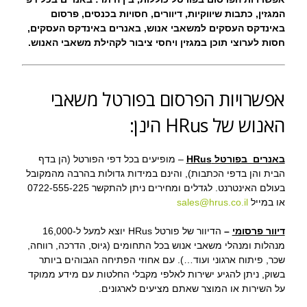
המגזין, כתבות שיווקיות, דיוורים, חסויות בכנסים, פרסום
באינדקס העסקים למשאבי אנוש, באנרים באינדקס העסקים,
חסות לערוצי תוכן במגזין ויחסי ציבור לקהילת משאבי האנוש.
אפשרויות הפרסום בפורטל משאבי
האנוש של HRus הינן:
באנרים בפורטל HRus
– מופיעים בכל דפי הפורטל (הן בדף
הבית והן בדפי הכתבות), והינם במידות גדולות בהרבה מהמקובל
בעולם האינטרנט. לגדלים ומחירים ניתן להתקשר 0722-555-225
או במייל
sales@hrus.co.il
דיוור פרסומי
–
הדיוור של פורטל HRus יוצא למעל ל-16,000
מנהלות ומנהלי משאבי אנוש בכל התחומים (גיוס, הדרכה, רווחה,
שכר, פיתוח ארגוני ועוד…). עם אחוזי הפתיחה הגבוהים ביותר
בשוק, ניתן להגיע ישירות לאלפי מקבלי החלטות עם מידע ממוקד
על השירות או המוצר שאתם מציעים לארגונים.