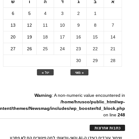
א
ב
ג
ד
ה
ו
ש
6
5
4
3
2
1
13
12
11
10
9
8
7
20
19
18
17
16
15
14
27
26
25
24
23
22
21
30
29
28
« מאי
יול »
Warning
: A non-numeric value encountered in
/home/hrusco/public_html/wp-
ntent/themes/Newsmag/includes/wp_booster/td_block.php
on line
248
כתבות אחרונות
שימור עובדים בעידן ה-AI והאי-וודאות: למה פיטורים הם לא פתרון