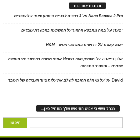
תגובות אחרונות
על
Nano Banana 2 Pro
3 דרכים לבניית ביטחון עצמי של עובדים
יפעת
על
במה מתבטא ההחזר על ההשקעה בהכשרת עובדים
על
יאנא קאסם
דרושים במשאבי אנוש – H&M
אלון פיאדה
על
מעסיק טעה כשכלל אחוזי משרה בחישוב ימי חופשה
שנתית – והפסיד בתביעה
David
על
על מי חלה החובה לשלם את עלות ציוד העבודה של העובד
מנהל משאבי אנוש החיפוש שלך מתחיל כאן…