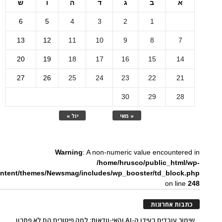
א
ב
ג
ד
ה
ו
ש
6
5
4
3
2
1
13
12
11
10
9
8
7
20
19
18
17
16
15
14
27
26
25
24
23
22
21
30
29
28
« מאי
יול »
Warning
: A non-numeric value encountered in
/home/hrusco/public_html/wp-
ntent/themes/Newsmag/includes/wp_booster/td_block.php
on line
248
כתבות אחרונות
שימור עובדים בעידן ה-AI והאי-וודאות: למה פיטורים הם לא פתרון