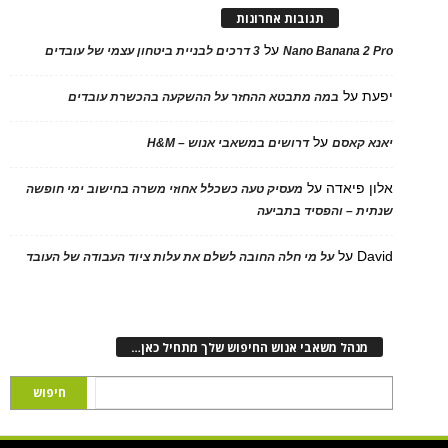
תגובות אחרונות
על
Nano Banana 2 Pro
3 דרכים לבניית ביטחון עצמי של עובדים
יפעת
על
במה מתבטא ההחזר על ההשקעה בהכשרת עובדים
על
יאנא קאסם
דרושים במשאבי אנוש – H&M
אלון פיאדה
על
מעסיק טעה כשכלל אחוזי משרה בחישוב ימי חופשה
שנתית – והפסיד בתביעה
David
על
על מי חלה החובה לשלם את עלות ציוד העבודה של העובד
מנהל משאבי אנוש החיפוש שלך מתחיל כאן…